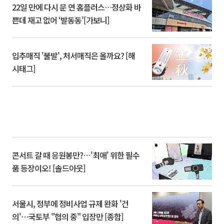
22일 만에 다시 문 연 홈플러스…정상화 바
쁜데 재고 없어 ‘발동동’[가보니]
입추매직 '불발', 처서매직은 올까요? [해
시태그]
콘서트 갈 때 응원봉만?⋯'최애' 위한 필수
품 등장이오! [솔드아웃]
서울시, 정부에 정비사업 규제 완화 '건
의'⋯국토부 "협의 중" 입장만 [종합]