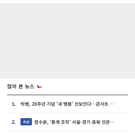
많이 본 뉴스
빅뱅, 20주년 기념 '새 뱅봉' 선보인다⋯콘서트 앞두고 팝업 개최
1.
합수본, '통계 조작' 서울·경기·충북 선관위 등 추가 압수수색
속보
2.