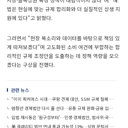
시장·골목상권 육성 정책이 대립적이지 않다"며 "해
법은 현실에 맞는 규제 합리화와 더 실질적인 상생 지
원에 있다"고 밝혔다.
그러면서 "현장 목소리와 데이터를 바탕으로 책임 있
게 따져보겠다"며 고도화된 소비 여건에 부합하는 합
리적인 규제 조정안을 도출하는 데 정책 역량을 모으
겠다는 구상을 전했다.
관련 뉴스
“이미 퀵커머스 시대…쿠팡 견제 대안, SSM 규제 철폐 시급”(전문가 제언)
멈췄던 경제법안 다시 줄 선다…유통 규제 완화·금융 입법이 후반기 핵심 쟁점
입법 재시동은 ‘원구성부터’…민생·경제법안, 법사위·국힘 재편에 달렸다
美 클래리티 법안 연내 통과 가능성 13%…상원 문턱서 제동