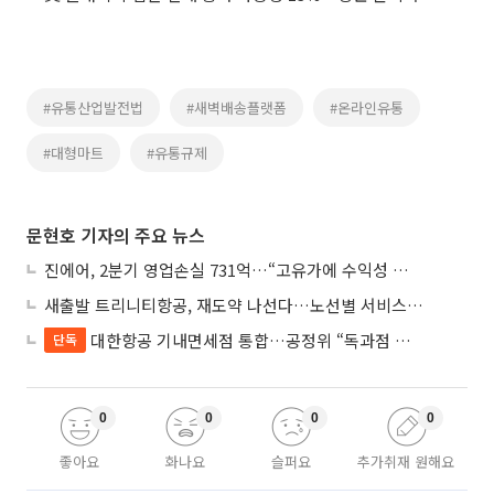
#유통산업발전법
#새벽배송플랫폼
#온라인유통
#대형마트
#유통규제
문현호 기자의 주요 뉴스
진에어, 2분기 영업손실 731억…“고유가에 수익성 악화”
새출발 트리니티항공, 재도약 나선다…노선별 서비스 차별화
대한항공 기내면세점 통합…공정위 “독과점 여부 따진다”
단독
0
0
0
0
좋아요
화나요
슬퍼요
추가취재 원해요