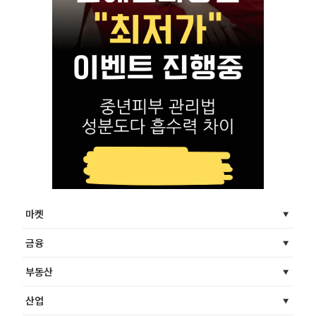
마켓
금융
부동산
산업