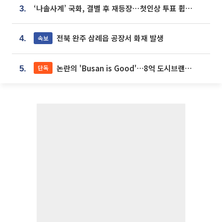
‘나솔사계’ 국화, 결별 후 재등장⋯첫인상 투표 휩쓸고 ‘인기녀’ 등극
3.
전북 완주 삼례읍 공장서 화재 발생
속보
4.
논란의 'Busan is Good'…8억 도시브랜드, 용산 대통령실 CI 업체가 수행
단독
5.