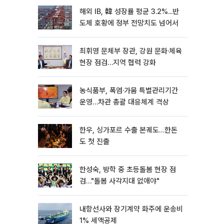
해외 IB, 韓 성장률 평균 3.2%...반
도체 호황에 정부 전망치도 넘어서
최휘영 문체부 장관, 강원 문화·체육
현장 점검…지역 협력 강화
농식품부, 폭염·가뭄 특별관리기간
운영…차관 총괄 대응체계 격상
한우, 싱가포르 수출 본궤도…한돈
도 첫 진출
한성숙, 방학 중 초등돌봄 현장 점
검…"돌봄 사각지대 없애야"
내항선사와 장기계약 화주에 운송비
1% 세액공제