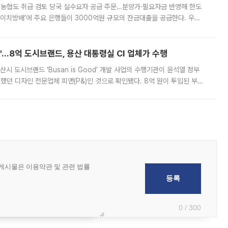
리·농협도 취급 검토 당국 실수요자 공급 주문…분양가·필요자금 반영해 한도
에이치방배’에 주요 은행들이 3000억원 규모의 잔금대출을 공급한다. 우리
하고 있어 향후 공급 규모가 늘어날 전망이다. 7일 금융권에 따르면 KB국
od'…8억 도시브랜드, 용산 대통령실 CI 업체가 수행
시 도시브랜드 ‘Busan is Good’ 개발 사업의 수행기관이 윤석열 정부
여했던 디자인 전문업체 피앤(P&)인 것으로 확인됐다. 8억 원이 투입된 부산
 부족과 디자인 정체성 논란에 휩싸였던 만큼, 사업 선정 과정과 결과물에
0 / 300