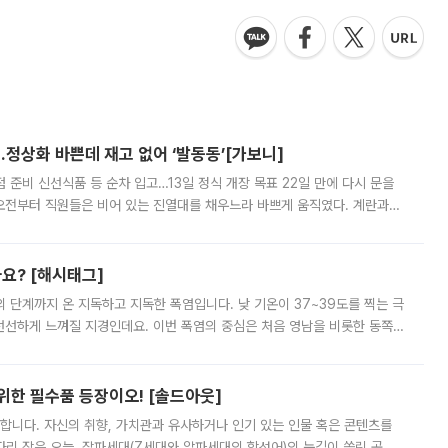
…정상화 바쁜데 재고 없어 ‘발동동’[가보니]
준비 신선식품 등 순차 입고…13일 정식 개장 목표 22일 만에 다시 문을
오전부터 직원들은 비어 있는 진열대를 채우느라 바쁘게 움직였다. 계란과
리를 잡기 시작했지만, 매장 곳곳엔 여전히 텅 빈 매대가 먼저 눈에 들어왔
까요? [해시태그]
’의 단계까지 온 지독하고 지독한 폭염입니다. 낮 기온이 37~39도를 찍는 극
 선선하게 느껴질 지경인데요. 이번 폭염의 중심은 처음 영남을 비롯한 동쪽
 북서풍이 산맥을 넘어 영남 쪽으로 내려오면서 뜨겁고 건조해졌는데요.
 위한 필수품 등장이오! [솔드아웃]
합니다. 자신의 취향, 가치관과 유사하거나 인기 있는 인물 혹은 콘텐츠를
'가 자리 잡은 오늘, 잘파세대(Z세대와 알파세대의 합성어)의 눈길이 쏠린 곳은