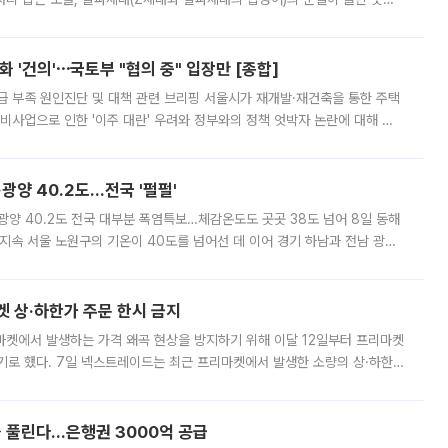
리는 공연장. 응원봉만큼이나 눈에 띄는 게 있습니다. 공연이 시작되기
 '건의'⋯국토부 "협의 중" 입장만 [종합]
급 부족 원인진단 및 대책 관련 브리핑 서울시가 재개발·재건축을 통한 주택
비사업으로 인한 '이주 대란' 우려와 정부와의 정책 엇박자 논란에 대해 정
실장은 2031년까지 31만 가구 착공 목표에 차질이 없다는 입장이나,
·광양 40.2도…전국 '펄펄'
·광양 40.2도 전국 대부분 폭염특보…체감온도도 곳곳 38도 넘어 8일 동해
지속 서울 노원구의 기온이 40도를 넘어선 데 이어 경기 하남과 전남 광양
. 전국 대부분 지역에 폭염특보가 내려진 가운데 곳곳에서 39~40도 안팎
켓 상·하한가 주문 한시 금지
마켓에서 발생하는 가격 왜곡 현상을 방지하기 위해 이달 12일부터 프리마켓
기로 했다. 7일 넥스트레이드는 최근 프리마켓에서 발생한 소량의 상·하한
, 주문 오류로 인한 가격 급등락을 최소화하기 위한 비상 대응방안을 발표
 풀린다…은행권 3000억 공급