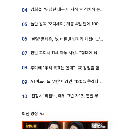
김희철, '뒤집힌 태극기' 지적 후 정치색 논란…"좌우 떠나 우리나라 국기"
04
놀란 감독 '오디세이', 개봉 4일 만에 100만 돌파⋯'왕사남' 보다 빠르다
05
06
'불명' 문세윤, 故 터틀맨 빈자리 채웠다…'거북이' 눈물의 최종 우승
천안 교회서 11세 아동 사망…“침대에 묶여 있었다” 진술 확보
07
08
추미애 "우리 목표는 연대"…故 강일출 할머니 흉상 제막
AT마드리드 ‘7번’ 이강인 “120% 쏟겠다”⋯시메오네 감독 “필요한 선수”
09
'전참시' 리센느, 데뷔 '3년 차' 첫 연말 무대 오른다⋯"그동안 섭외 안 와"
10
최신 영상