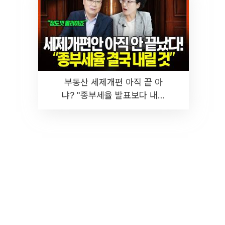
부동산 세제개편 아직 끝 아
냐? "종부세율 발표보다 내릴
것" 장기거주·양도세 전망 I 집
땅지성 I 김인만, 진미윤