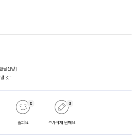
[환율전망]
낼 것"
0
0
슬퍼요
추가취재 원해요