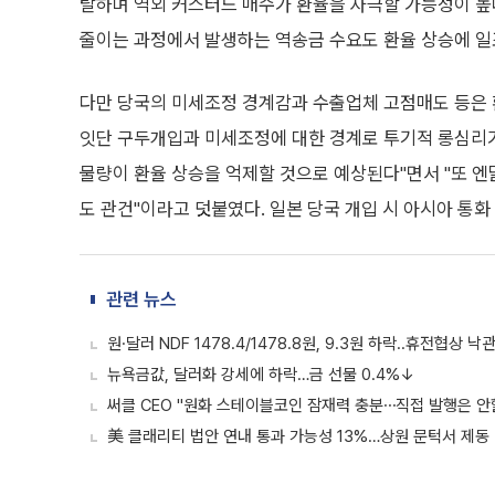
탈하며 역외 커스터드 매수가 환율을 자극할 가능성이 높
줄이는 과정에서 발생하는 역송금 수요도 환율 상승에 일
다만 당국의 미세조정 경계감과 수출업체 고점매도 등은 
잇단 구두개입과 미세조정에 대한 경계로 투기적 롱심리가
물량이 환율 상승을 억제할 것으로 예상된다"면서 "또 엔
도 관건"이라고 덧붙였다. 일본 당국 개입 시 아시아 통화
관련 뉴스
원·달러 NDF 1478.4/1478.8원, 9.3원 하락..휴전협상 낙
뉴욕금값, 달러화 강세에 하락…금 선물 0.4%↓
써클 CEO "원화 스테이블코인 잠재력 충분⋯직접 발행은 안
美 클래리티 법안 연내 통과 가능성 13%…상원 문턱서 제동