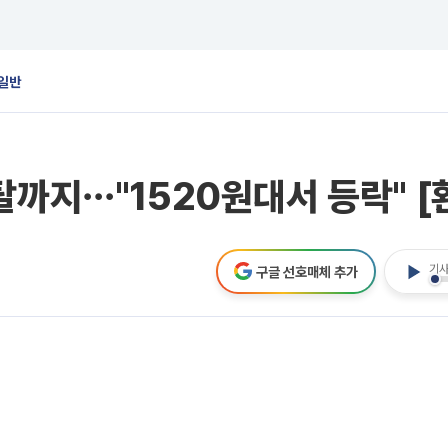
일반
탈까지⋯"1520원대서 등락" 
기사
구글 선호매체 추가