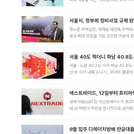
어디일까요? 아이돌 콘서트 시작을 기다
서울시, 정부에 정비사업 규제 완화
명노준 주택실장, 재개발·재건축 주택공
공급 확대 방침을 거듭 강조한 가운데 정
면 반박하고 나섰다. 명노준 서울시 주택
서울 40도 찍더니 하남 40.8도
서울ㆍ노원 40.2도 이어 하남 40.8도
안 비 시작·내륙 소나기…무더위·열대야 
에서도 40도를 웃도는 기온이 관측됐다
의 극심한
넥스트레이드, 12일부터 프리마
대체거래소(ATS) 넥스트레이드가 프리
내 상·하한가 주문을 한시적으로 금지하
가 체결 사례와 관련해 설명자료를 내고
9월 입주 디에이치방배 잔금대출