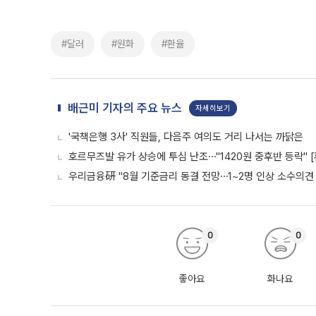
#달러
#원화
#환율
배근미 기자의 주요 뉴스
자세히보기
'국책은행 3사' 직원들, 다음주 여의도 거리 나서는 까닭은
호르무즈발 유가 상승에 투심 난조⋯"1420원 중후반 등락" 
우리금융硏 "8월 기준금리 동결 전망⋯1~2명 인상 소수의견 
0
0
좋아요
화나요