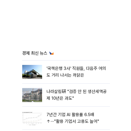
경제 최신 뉴스
'국책은행 3사' 직원들, 다음주 여의
도 거리 나서는 까닭은
나라살림硏 "검증 안 된 생산세액공
제 10년은 과도"
7년간 기업 AI 활용률 6.5배
↑⋯"활용 기업서 고용도 늘어"