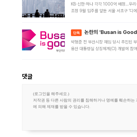
KB·신한·하나 각각 1000억 배정…우
조정 9월 입주를 앞둔 서울 서초구 ‘디
은행과 NH농협은행도 대출 취급을 검토
민은행
논란의 'Busan is Go
단독
박형준 전 부산시장 재임 당시 추진된 부산
용산 대통령실 상징체계(CI) 개발에 참
도시브랜드 사업이 공개 이후 시민 공감
댓글