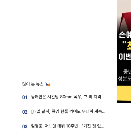
많이 본 뉴스
동해안은 시간당 80㎜ 폭우, 그 외 지역은 폭염…‘극과 극 날씨’
01
[내일 날씨] 폭염 한풀 꺾여도 무더위 계속⋯동해안 이틀 연속 비
02
임영웅, 어느덧 데뷔 10주년⋯"가진 것 없던 시절, 내 앞엔 20명의 팬뿐"
03