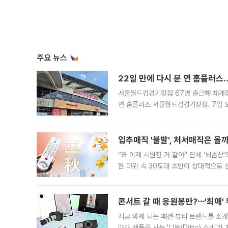
주요 뉴스
22일 만에 다시 문 연 홈플러스
서울월드컵경기장점 67명 출근해 재개점 
연 홈플러스 서울월드컵경기장점. 7일 
우유, 과일 같은 신선식품이 차근차근 자
입추매직 '불발', 처서매직은 올
“와 이제 시원한 거 같아” 단체 ‘뇌손상
한 더위 속 30도대 초반이 상대적으로
지역에 있었습니다. 7월 말에는 서풍과
콘서트 갈 때 응원봉만?⋯'최애'
지금 화제 되는 패션·뷰티 트렌드를 소개
따라 제품을 사는 '디토(Ditto) 소비