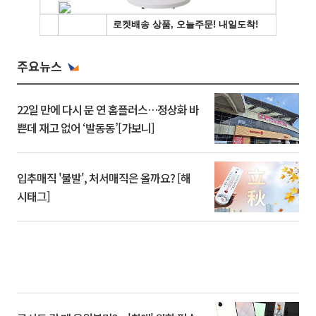
주요뉴스
22일 만에 다시 문 연 홈플러스…정상화 바
쁜데 재고 없어 ‘발동동’[가보니]
입추매직 '불발', 처서매직은 올까요? [해
시태그]