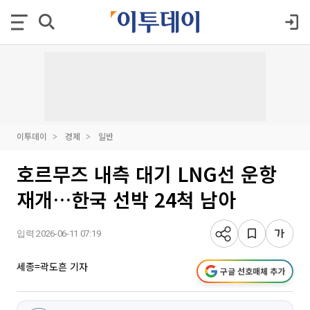
이투데이
경제
일반
호르무즈 내측 대기 LNG선 운항
재개…한국 선박 24척 남아
입력 2026-06-11 07:19
세종=곽도흔 기자
구글 선호매체 추가