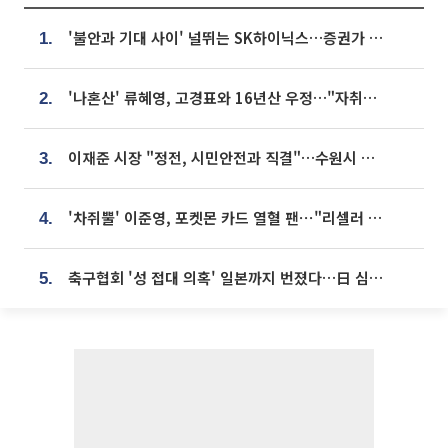
'불안과 기대 사이' 널뛰는 SK하이닉스…증권가 "HBM4·LTA 기반 펀터멘털 견고"
1.
'나혼산' 류혜영, 고경표와 16년산 우정…"자취방서 부모님과 마주쳐"
2.
이재준 시장 "정전, 시민안전과 직결"…수원시 비상대응체계 가동
3.
'차쥐뿔' 이준영, 포켓몬 카드 열혈 팬⋯"리셀러 처단할 것"
4.
축구협회 '성 접대 의혹' 일본까지 번졌다…日 심판 실명 공개
5.