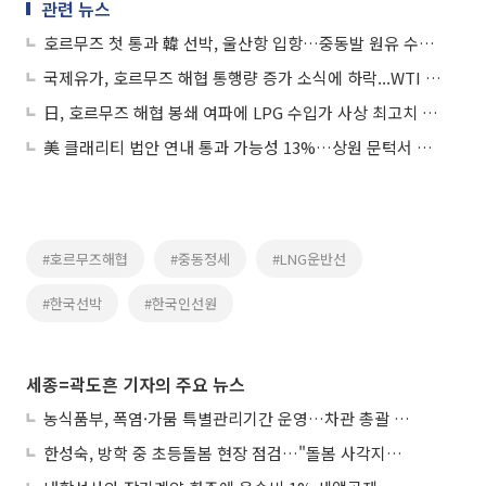
관련 뉴스
호르무즈 첫 통과 韓 선박, 울산항 입항…중동발 원유 수송 '분수령’
국제유가, 호르무즈 해협 통행량 증가 소식에 하락...WTI 3.4%↓
日, 호르무즈 해협 봉쇄 여파에 LPG 수입가 사상 최고치 경신
美 클래리티 법안 연내 통과 가능성 13%…상원 문턱서 제동
#호르무즈해협
#중동정세
#LNG운반선
#한국선박
#한국인선원
세종=곽도흔 기자의 주요 뉴스
농식품부, 폭염·가뭄 특별관리기간 운영…차관 총괄 대응체계 격상
한성숙, 방학 중 초등돌봄 현장 점검…"돌봄 사각지대 없애야"