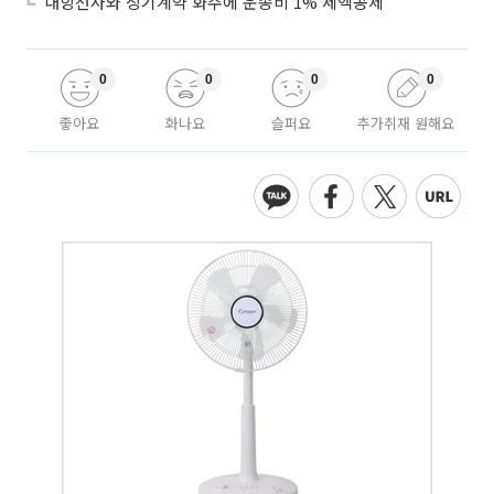
내항선사와 장기계약 화주에 운송비 1% 세액공제
0
0
0
0
좋아요
화나요
슬퍼요
추가취재 원해요