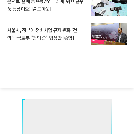
콘서트 갈 때 응원봉만?⋯'최애' 위한 필수
품 등장이오! [솔드아웃]
서울시, 정부에 정비사업 규제 완화 '건
의'⋯국토부 "협의 중" 입장만 [종합]