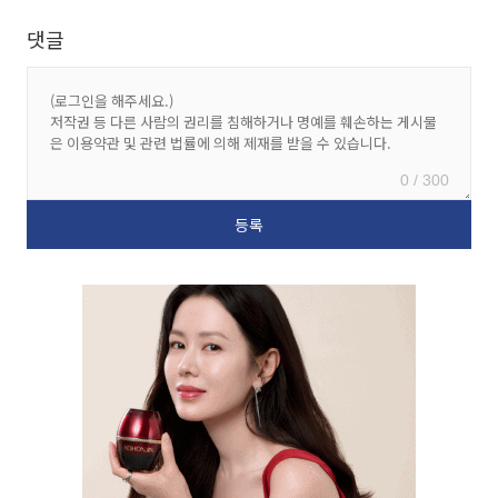
댓글
0 / 300