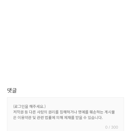
댓글
0 / 300