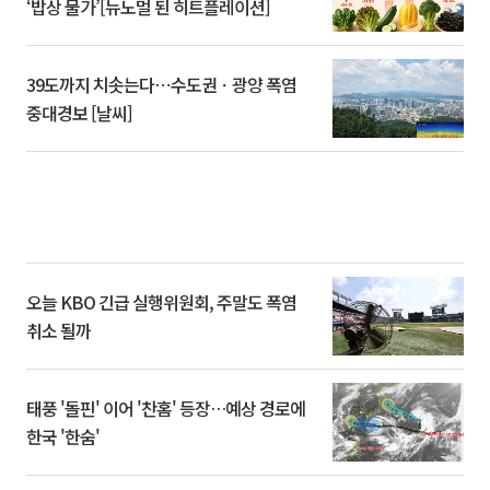
‘밥상 물가’[뉴노멀 된 히트플레이션]
39도까지 치솟는다⋯수도권ㆍ광양 폭염
중대경보 [날씨]
오늘 KBO 긴급 실행위원회, 주말도 폭염
취소 될까
태풍 '돌핀' 이어 '찬홈' 등장…예상 경로에
한국 '한숨'