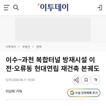
이투데이
부동산
정책
이수~과천 복합터널 방재시설 이
전·오류동 현대연립 재건축 본궤도
입력 2026-06-11 10:00
이난희 기자
구글 선호매체 추가