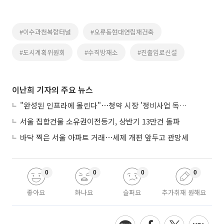
#이수과천복합터널
#오류동현대연립재건축
#도시계획위원회
#수직방재소
#진출입로신설
이난희 기자의 주요 뉴스
"완성된 인프라에 몰린다"⋯청약 시장 '정비사업 독주' 42배 격차
서울 집합건물 소유권이전등기, 상반기 13만건 돌파
바닥 찍은 서울 아파트 거래⋯세제 개편 앞두고 관망세
0
0
0
0
좋아요
화나요
슬퍼요
추가취재 원해요