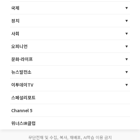
국제
정치
사회
오피니언
문화·라이프
뉴스발전소
이투데이TV
스페셜리포트
Channel 5
위너스IR클럽
무단전재 및 수집, 복사, 재배포, AI학습 이용 금지