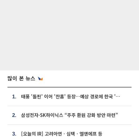
많이 본 뉴스
태풍 '돌핀' 이어 '찬홈' 등장…예상 경로에 한국 '한숨'
1.
삼성전자·SK하이닉스 “주주 환원 강화 방안 마련”
2.
[오늘의 IR] 고려아연ㆍ심텍ㆍ엘앤에프 등
3.