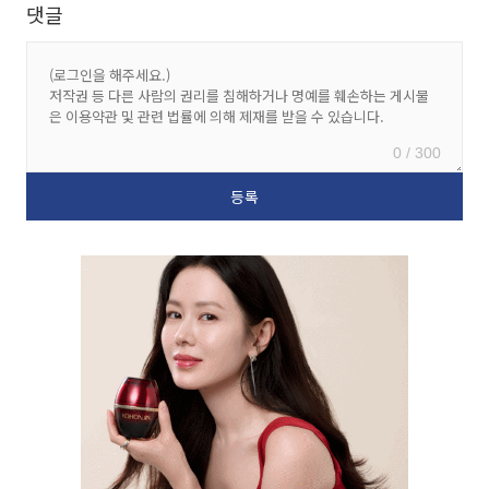
댓글
0 / 300