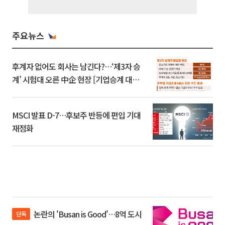
주요뉴스
후계자 없어도 회사는 남긴다?…‘제3자 승
계’ 시험대 오른 中企 현장 [기업승계 대전
환]
MSCI 발표 D-7…후보주 반등에 편입 기대
재점화
논란의 'Busan is Good'…8억 도시
단독