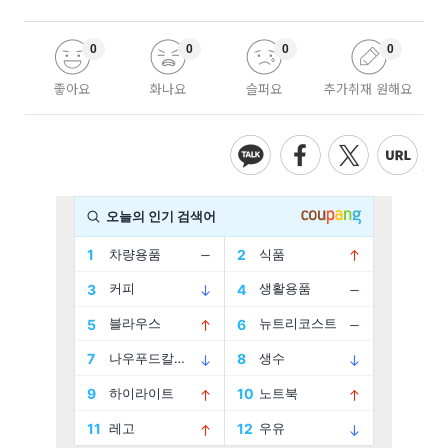
0
0
0
0
좋아요
화나요
슬퍼요
추가취재 원해요