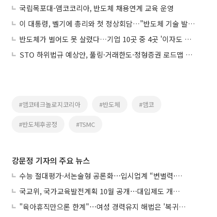
국립목포대-앰코코리아, 반도체 채용연계 교육 운영
이 대통령, 벨기에 총리와 첫 정상회담…"반도체 기술 발전 혜택 함께 누리자"
반도체가 벌어도 못 살렸다…기업 10곳 중 4곳 '이자도 못 갚아'
STO 하위법규 예상안, 풀링·거래한도·정형증권 로드맵 제시
#앰코테크놀로지코리아
#반도체
#앰코
#반도체후공정
#TSMC
강문정 기자의 주요 뉴스
수능 절대평가·서논술형 공론화⋯입시업계 “변별력·사교육 대책 먼저”
국교위, 국가교육발전계획 10월 공개⋯대입제도 개편 공론화 추진
"육아휴직만으론 한계"⋯여성 경력유지 해법은 '복귀 후 유연근무’