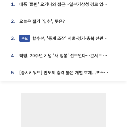
태풍 '돌핀' 오키나와 접근…일본기상청 경로 업데이트
1.
오늘은 절기 '입추', 뜻은?
2.
합수본, '통계 조작' 서울·경기·충북 선관위 등 추가 압수수색
속보
3.
빅뱅, 20주년 기념 '새 뱅봉' 선보인다⋯콘서트 앞두고 팝업 개최
4.
[증시키워드] 반도체 충격 뚫은 개별 호재...포스코퓨처엠·에코프로·한화솔루션 '눈길'
5.