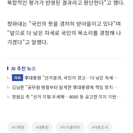
복합적인 평가가 반영된 결과라고 판단한다"고 했다.
청와대는 "국민의 뜻을 겸허히 받아들이고 있다"며
"앞으로 더 낮은 자세로 국민의 목소리를 경청해 나
가겠다"고 말했다.
AI 추천 뉴스
李대통령 "선거결과, 국민의 경고…더 낮은 자세로 겸손해야"
속보
김남준 "공무원 명찰부터 달게한 李대통령에 책임 정치 배워…청출어람 평가받겠다”
정원오 측 “선거 지형 우세해…4060 등 공고한 지지 기반 있다”
#이재명
#대통령
#지지율하락
#여론조사