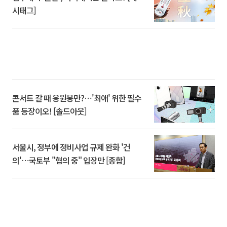
시태그]
콘서트 갈 때 응원봉만?⋯'최애' 위한 필수
품 등장이오! [솔드아웃]
서울시, 정부에 정비사업 규제 완화 '건
의'⋯국토부 "협의 중" 입장만 [종합]