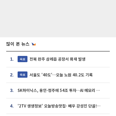
많이 본 뉴스
전북 완주 삼례읍 공장서 화재 발생
속보
1.
서울도 '40도'…오늘 노원 40.2도 기록
속보
2.
SK하이닉스, 용인·청주에 54조 투자…AI 메모리 생산기지 키운다
3.
'2TV 생생정보' 오늘방송맛집- 배우 강성진 단골! 쌀국수ㆍ푸팟퐁 커리 맛집 '블○○○'
4.