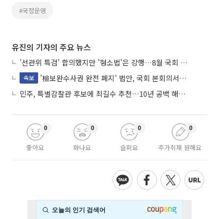
#국정운영
유진의 기자의 주요 뉴스
'선관위 특검' 합의했지만 '형소법'은 강행…8월 국회 '입법 2차전' 예고
'檢보완수사권 완전 폐지' 법안, 국회 본회의서 민주당 주도 통과
속보
민주, 특별감찰관 후보에 최길수 추천…10년 공백 해소 속도
0
0
0
0
좋아요
화나요
슬퍼요
추가취재 원해요