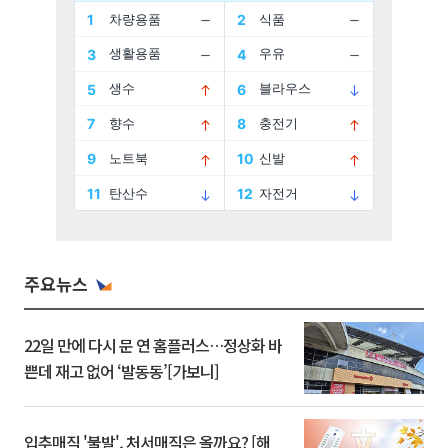
주요뉴스
22일 만에 다시 문 연 홈플러스…정상화 바
쁜데 재고 없어 ‘발동동’[가보니]
입추매직 '불발', 처서매직은 올까요? [해