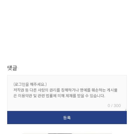
댓글
0 / 300