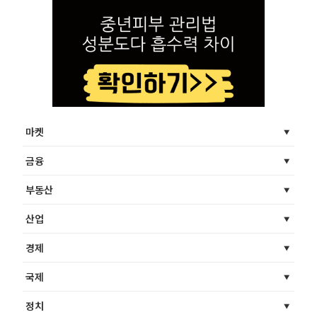
마켓
금융
부동산
산업
경제
국제
정치