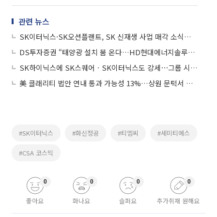
관련 뉴스
SK이터닉스·SK오션플랜트, SK 신재생 사업 매각 소식에 동반 강세
DS투자증권 “태양광 설치 붐 온다…HD현대에너지솔루션ㆍSK이터닉스 최선호주”
SK하이닉스에 SK스퀘어ㆍSK이터닉스도 강세⋯그룹 시총 4달 만에 2배↑
美 클래리티 법안 연내 통과 가능성 13%…상원 문턱서 제동
#SK이터닉스
#화신정공
#티엠씨
#세미티에스
#CSA 코스믹
0
0
0
0
좋아요
화나요
슬퍼요
추가취재 원해요