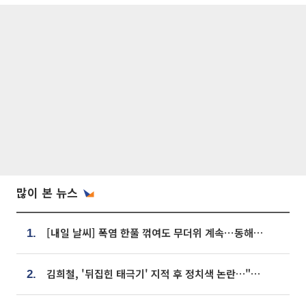
많이 본 뉴스
[내일 날씨] 폭염 한풀 꺾여도 무더위 계속⋯동해안 이틀 연속 비
1.
김희철, '뒤집힌 태극기' 지적 후 정치색 논란…"좌우 떠나 우리나라 국기"
2.