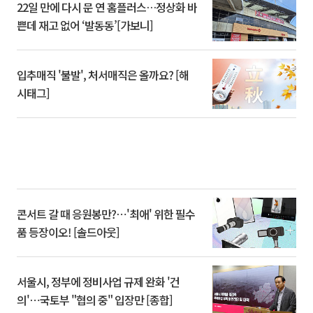
22일 만에 다시 문 연 홈플러스…정상화 바
쁜데 재고 없어 ‘발동동’[가보니]
입추매직 '불발', 처서매직은 올까요? [해
시태그]
콘서트 갈 때 응원봉만?⋯'최애' 위한 필수
품 등장이오! [솔드아웃]
서울시, 정부에 정비사업 규제 완화 '건
의'⋯국토부 "협의 중" 입장만 [종합]