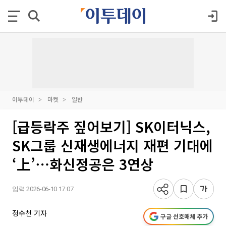
이투데이
마켓
일반
[급등락주 짚어보기] SK이터닉스,
SK그룹 신재생에너지 재편 기대에
‘上’⋯화신정공은 3연상
입력 2026-06-10 17:07
정수천 기자
구글 선호매체 추가