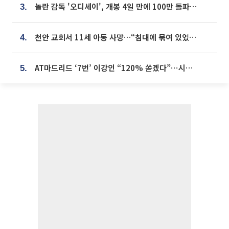
놀란 감독 '오디세이', 개봉 4일 만에 100만 돌파⋯'왕사남' 보다 빠르다
3.
천안 교회서 11세 아동 사망…“침대에 묶여 있었다” 진술 확보
4.
AT마드리드 ‘7번’ 이강인 “120% 쏟겠다”⋯시메오네 감독 “필요한 선수”
5.