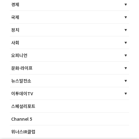
경제
국제
정치
사회
오피니언
문화·라이프
뉴스발전소
이투데이TV
스페셜리포트
Channel 5
위너스IR클럽