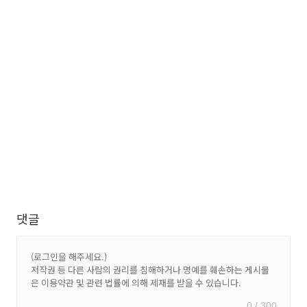
댓글
0 / 300