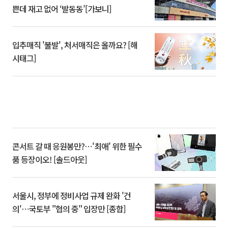
쁜데 재고 없어 ‘발동동’[가보니]
입추매직 '불발', 처서매직은 올까요? [해
시태그]
콘서트 갈 때 응원봉만?⋯'최애' 위한 필수
품 등장이오! [솔드아웃]
서울시, 정부에 정비사업 규제 완화 '건
의'⋯국토부 "협의 중" 입장만 [종합]