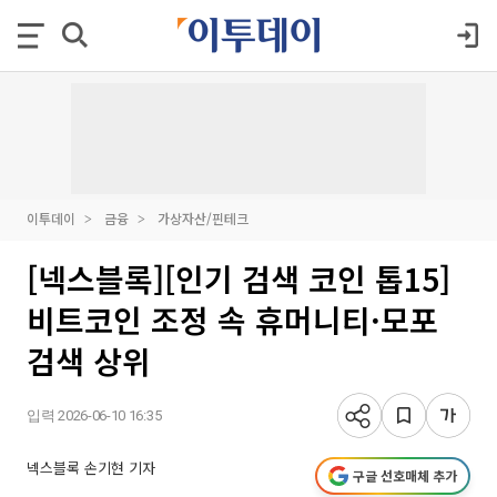
이투데이
금융
가상자산/핀테크
[넥스블록][인기 검색 코인 톱15]
비트코인 조정 속 휴머니티·모포
검색 상위
입력 2026-06-10 16:35
넥스블록 손기현 기자
구글 선호매체 추가