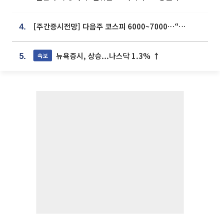
[주간증시전망] 다음주 코스피 6000~7000⋯“外人 수급은 정책이 변수”
4.
뉴욕증시, 상승...나스닥 1.3% ↑
속보
5.