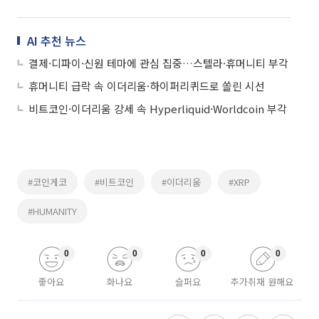
AI 추천 뉴스
결제·디파이·신원 테마에 관심 집중…스텔라·휴머니티 부각
휴머니티 급락 속 이더리움·하이퍼리퀴드로 쏠린 시선
비트코인·이더리움 강세 속 Hyperliquid·Worldcoin 부각
#코인게코
#비트코인
#이더리움
#XRP
#HUMANITY
0
0
0
0
좋아요
화나요
슬퍼요
추가취재 원해요