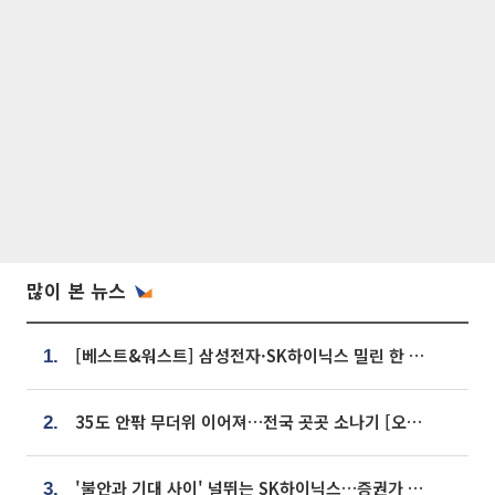
많이 본 뉴스
[베스트&워스트] 삼성전자·SK하이닉스 밀린 한 주…상상인증권은 85% 급등
1.
35도 안팎 무더위 이어져…전국 곳곳 소나기 [오늘 날씨]
2.
'불안과 기대 사이' 널뛰는 SK하이닉스…증권가 "HBM4·LTA 기반 펀터멘털 견고"
3.