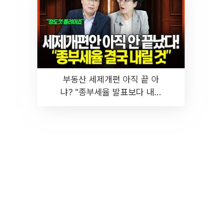
부동산 세제개편 아직 끝 아
냐? "종부세율 발표보다 내릴
것" 장기거주·양도세 전망 I 집
땅지성 I 김인만, 진미윤