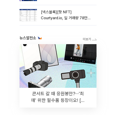
관망 장세 고착
[넥스블록][핫 NFT]
Courtyard.io, 일 거래량 78만
5312달러… 바닥가 0.56달러
뉴스발전소
콘서트 갈 때 응원봉만?⋯'최
애' 위한 필수품 등장이오! [솔
드아웃]