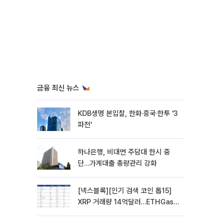
금융 최신 뉴스
KDB생명 본입찰, 한화·흥국·한투 '3
파전'
하나은행, 비대면 주담대 한시 중
단…가계대출 총량관리 강화
[넥스블록][인기 검색 코인 톱15]
XRP 거래량 14억달러…ETHGas
급등·Bless 급락…고변동 알트 부각