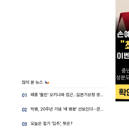
많이 본 뉴스
태풍 '돌핀' 오키나와 접근…일본기상청 경로 업데이트
01
빅뱅, 20주년 기념 '새 뱅봉' 선보인다⋯콘서트 앞두고 팝업 개최
02
오늘은 절기 '입추', 뜻은?
03