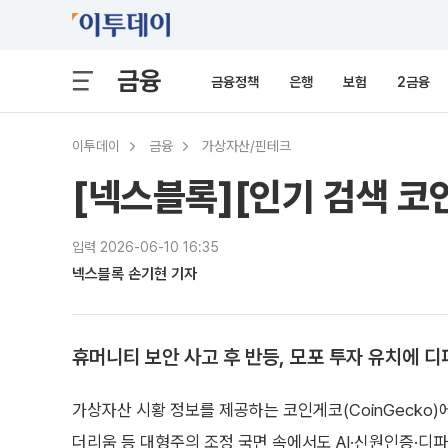
금융
금융정책
은행
보험
2금융
이투데이
금융
가상자산/핀테크
[넥스블록][인기 검색 코
입력 2026-06-10 16:35
넥스블록 손기현 기자
휴머니티 보안 사고 후 반등, 모포 투자 유치에 디
가상자산 시황 정보를 제공하는 코인게코(CoinGecko)
더리움 등 대형주의 조정 국면 속에서도 AI·신원인증·디