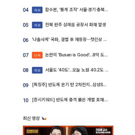
합수본, '통계 조작' 서울·경기·충북 선관위 등 추가 압수수색
04
속보
전북 완주 삼례읍 공장서 화재 발생
05
속보
‘나솔사계’ 국화, 결별 후 재등장⋯첫인상 투표 휩쓸고 ‘인기녀’ 등극
06
논란의 'Busan is Good'…8억 도시브랜드, 용산 대통령실 CI 업체가 수행
07
단독
서울도 '40도'…오늘 노원 40.2도 기록
08
속보
[특징주] 반도체 온기 탄 2차전지...삼성SDI, 장 초반 7% 넘게 껑충
09
[증시키워드] 반도체 충격 뚫은 개별 호재...포스코퓨처엠·에코프로·한화솔루션 '눈길'
10
최신 영상