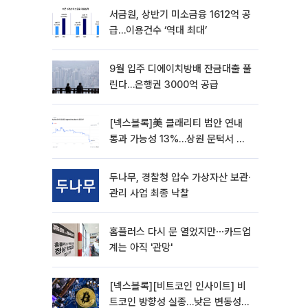
서금원, 상반기 미소금융 1612억 공
급…이용건수 ‘역대 최대’
9월 입주 디에이치방배 잔금대출 풀
린다…은행권 3000억 공급
[넥스블록]美 클래리티 법안 연내
통과 가능성 13%…상원 문턱서 제
동
두나무, 경찰청 압수 가상자산 보관·
관리 사업 최종 낙찰
홈플러스 다시 문 열었지만⋯카드업
계는 아직 '관망'
[넥스블록][비트코인 인사이트] 비
트코인 방향성 실종…낮은 변동성에