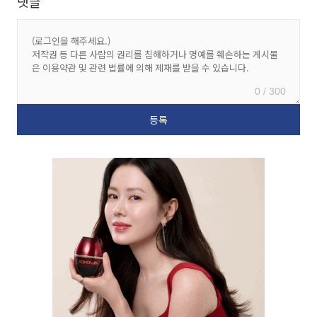
댓글
0 / 300