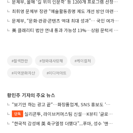
문체부, 올해 ‘길 위의 인문학’ 등 1200개 프로그램 선정… 일상 공간으로 확대
최휘영 문체부 장관 “예술활동증명 제도 개선 방안 마련할 것”
문체부, “문화·관광·콘텐츠 역대 최대 성과”… 국민 여가만족도도 최고치 경신
美 클래리티 법안 연내 통과 가능성 13%…상원 문턱서 제동
#팔색찬란
#청와대사랑채
#케이컬처
#지역문화자산
#미디어아트
황민주 기자의 주요 뉴스
“보기만 하는 광고 끝“…화장품업계, SNS 홍보도 ‘참여형 콘텐츠’로 변모
실리콘투, 라이브커머스팀 신설…K뷰티 ‘글로벌 판매망’ 확대 속도
단독
“한국적 감성에 英 축구열정 더했다”...푸마, 성수 ‘맨시티 하우스’ 팝업