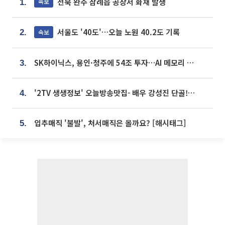
전북 완주 삼례읍 공장서 화재 발생
속보
1.
서울도 '40도'…오늘 노원 40.2도 기록
속보
2.
SK하이닉스, 용인·청주에 54조 투자…AI 메모리 생산기지 키운다
3.
'2TV 생생정보' 오늘방송맛집- 배우 강성진 단골! 쌀국수ㆍ푸팟퐁 커리 맛집 '블○○○'
4.
입추매직 '불발', 처서매직은 올까요? [해시태그]
5.