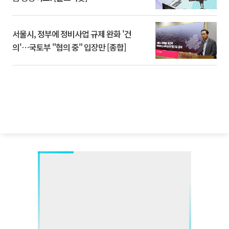
서울시, 정부에 정비사업 규제 완화 '건
의'⋯국토부 "협의 중" 입장만 [종합]