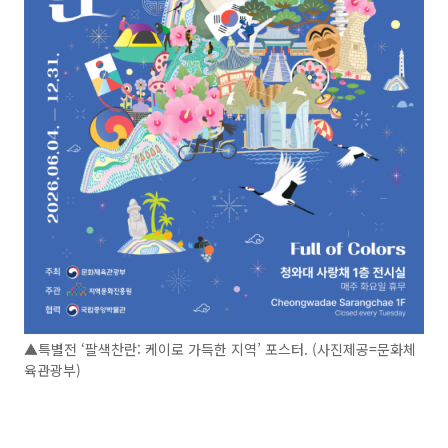
▲특별전 ‘팔색찬란: 케이로 가득한 지역’ 포스터. (사진제공=문화체
육관광부)