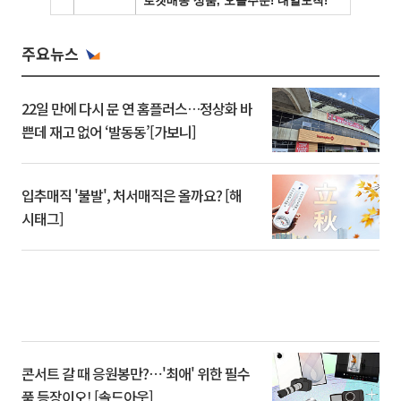
주요뉴스
22일 만에 다시 문 연 홈플러스…정상화 바
쁜데 재고 없어 ‘발동동’[가보니]
입추매직 '불발', 처서매직은 올까요? [해
시태그]
콘서트 갈 때 응원봉만?⋯'최애' 위한 필수
품 등장이오! [솔드아웃]