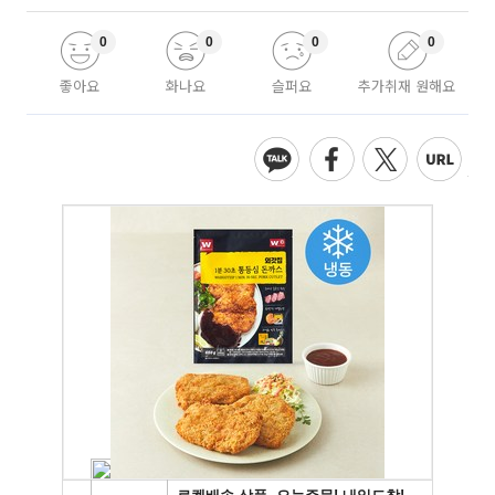
0
0
0
0
좋아요
화나요
슬퍼요
추가취재 원해요