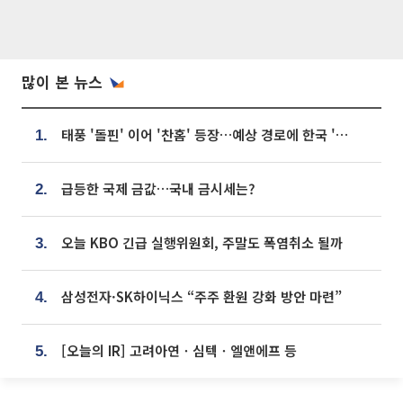
많이 본 뉴스
태풍 '돌핀' 이어 '찬홈' 등장…예상 경로에 한국 '한숨'
1.
급등한 국제 금값…국내 금시세는?
2.
오늘 KBO 긴급 실행위원회, 주말도 폭염취소 될까
3.
삼성전자·SK하이닉스 “주주 환원 강화 방안 마련”
4.
[오늘의 IR] 고려아연ㆍ심텍ㆍ엘앤에프 등
5.