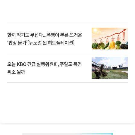
한끼 먹기도 무섭다...폭염이 부른 뜨거운
‘밥상 물가’[뉴노멀 된 히트플레이션]
오늘 KBO 긴급 실행위원회, 주말도 폭염
취소 될까