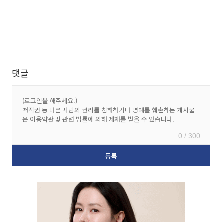
댓글
0 / 300