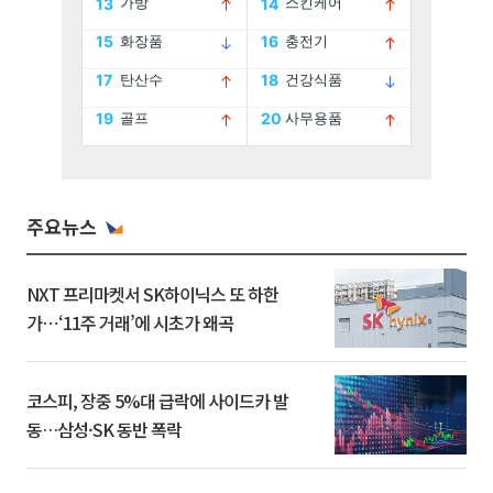
주요뉴스
NXT 프리마켓서 SK하이닉스 또 하한
가⋯‘11주 거래’에 시초가 왜곡
코스피, 장중 5%대 급락에 사이드카 발
동…삼성·SK 동반 폭락