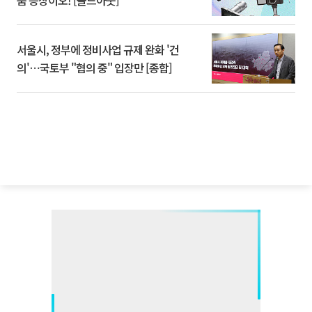
품 등장이오! [솔드아웃]
서울시, 정부에 정비사업 규제 완화 '건
의'⋯국토부 "협의 중" 입장만 [종합]