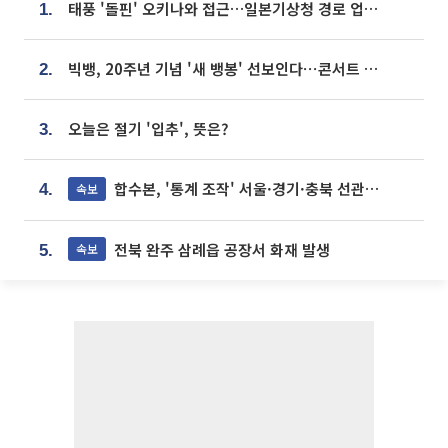
태풍 '돌핀' 오키나와 접근…일본기상청 경로 업데이트
1.
빅뱅, 20주년 기념 '새 뱅봉' 선보인다⋯콘서트 앞두고 팝업 개최
2.
오늘은 절기 '입추', 뜻은?
3.
합수본, '통계 조작' 서울·경기·충북 선관위 등 추가 압수수색
속보
4.
전북 완주 삼례읍 공장서 화재 발생
속보
5.