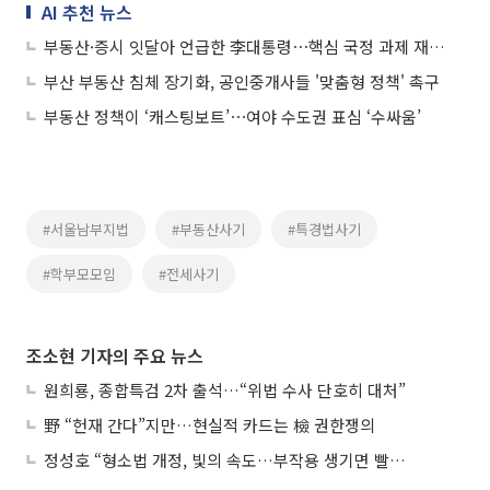
AI 추천 뉴스
부동산·증시 잇달아 언급한 李대통령⋯핵심 국정 과제 재강조
부산 부동산 침체 장기화, 공인중개사들 '맞춤형 정책' 촉구
부동산 정책이 ‘캐스팅보트’⋯여야 수도권 표심 ‘수싸움’
#서울남부지법
#부동산사기
#특경법사기
#학부모모임
#전세사기
조소현 기자의 주요 뉴스
원희룡, 종합특검 2차 출석…“위법 수사 단호히 대처”
野 “헌재 간다”지만…현실적 카드는 檢 권한쟁의
정성호 “형소법 개정, 빛의 속도…부작용 생기면 빨리 고쳐야”