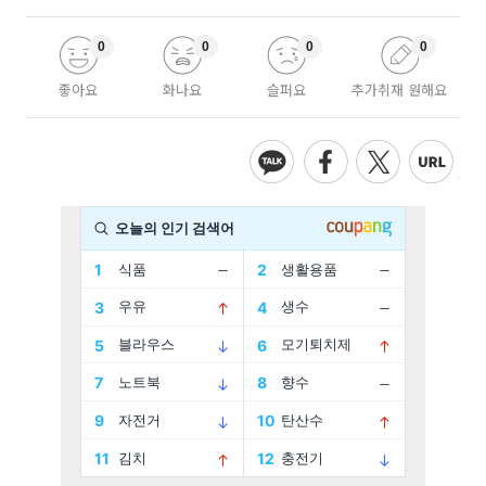
0
0
0
0
좋아요
화나요
슬퍼요
추가취재 원해요