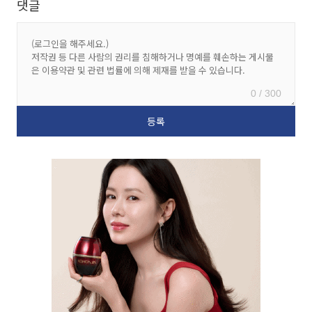
댓글
0 / 300