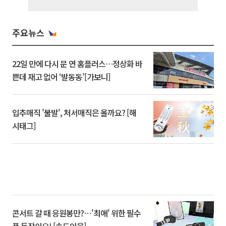
주요뉴스
22일 만에 다시 문 연 홈플러스…정상화 바
쁜데 재고 없어 ‘발동동’[가보니]
입추매직 '불발', 처서매직은 올까요? [해
시태그]
콘서트 갈 때 응원봉만?⋯'최애' 위한 필수