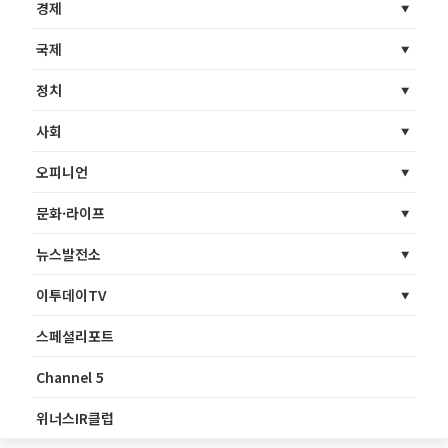
경제
국제
정치
사회
오피니언
문화·라이프
뉴스발전소
이투데이TV
스페셜리포트
Channel 5
위너스IR클럽