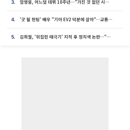
임영웅, 어느덧 데뷔 10주년⋯"가진 것 없던 시절, 내 앞엔 20명의 팬뿐"
3.
'굿 윌 헌팅' 배우 "기아 EV2 덕분에 살아"…교통사고 후 안전성 극찬
4.
김희철, '뒤집힌 태극기' 지적 후 정치색 논란…"좌우 떠나 우리나라 국기"
5.