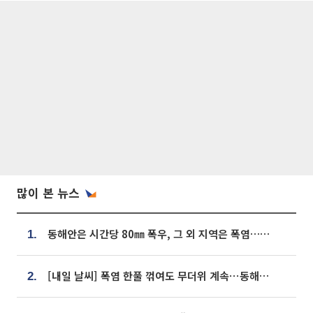
많이 본 뉴스
동해안은 시간당 80㎜ 폭우, 그 외 지역은 폭염…‘극과 극 날씨’
1.
[내일 날씨] 폭염 한풀 꺾여도 무더위 계속⋯동해안 이틀 연속 비
2.