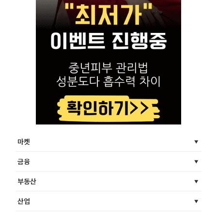
마켓
금융
부동산
산업