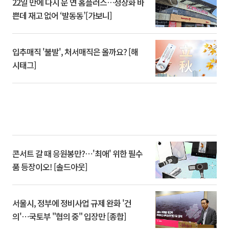
22일 만에 다시 문 연 홈플러스…정상화 바
쁜데 재고 없어 ‘발동동’[가보니]
입추매직 '불발', 처서매직은 올까요? [해
시태그]
콘서트 갈 때 응원봉만?⋯'최애' 위한 필수
품 등장이오! [솔드아웃]
서울시, 정부에 정비사업 규제 완화 '건
의'⋯국토부 "협의 중" 입장만 [종합]