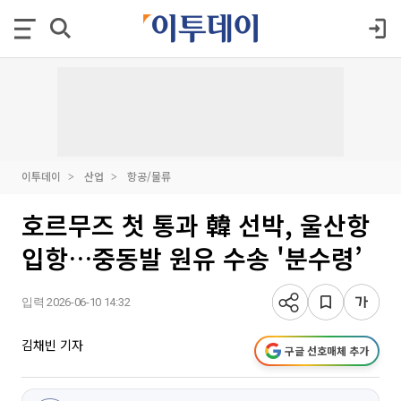
이투데이
산업
항공/물류
호르무즈 첫 통과 韓 선박, 울산항
입항…중동발 원유 수송 '분수령’
입력 2026-06-10 14:32
김채빈 기자
구글 선호매체 추가