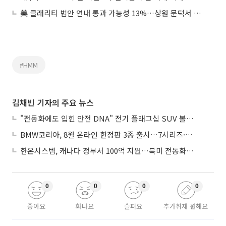
美 클래리티 법안 연내 통과 가능성 13%…상원 문턱서 제동
#HMM
김채빈 기자의 주요 뉴스
"전동화에도 입힌 안전 DNA" 전기 플래그십 SUV 볼보 'EX90'
BMW코리아, 8월 온라인 한정판 3종 출시…7시리즈·X7·M340i 투어링
한온시스템, 캐나다 정부서 100억 지원…북미 전동화 시장 가속
0
0
0
0
좋아요
화나요
슬퍼요
추가취재 원해요