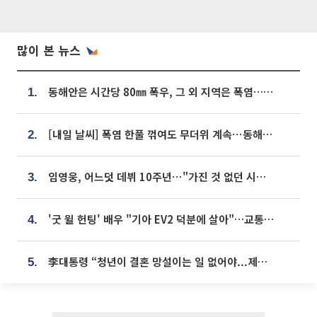
많이 본 뉴스
동해안은 시간당 80㎜ 폭우, 그 외 지역은 폭염…‘극과 극 날씨’
1.
[내일 날씨] 폭염 한풀 꺾여도 무더위 계속⋯동해안 이틀 연속 비
2.
임영웅, 어느덧 데뷔 10주년⋯"가진 것 없던 시절, 내 앞엔 20명의 팬뿐"
3.
'굿 윌 헌팅' 배우 "기아 EV2 덕분에 살아"…교통사고 후 안전성 극찬
4.
李대통령 “청년이 결혼 망설이는 일 없어야...제도상 불이익 조사”
5.