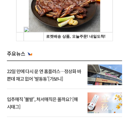
주요뉴스
22일 만에 다시 문 연 홈플러스…정상화 바
쁜데 재고 없어 ‘발동동’[가보니]
입추매직 '불발', 처서매직은 올까요? [해
시태그]