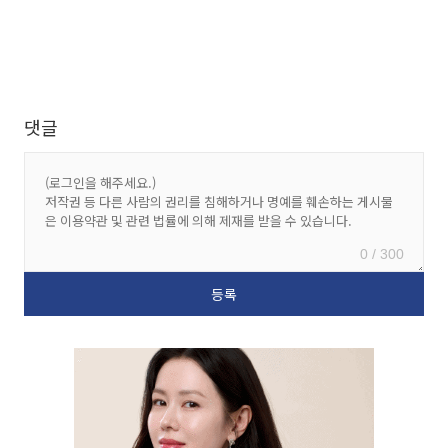
댓글
0 / 300