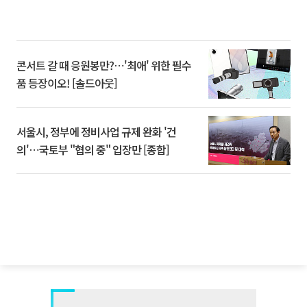
콘서트 갈 때 응원봉만?⋯'최애' 위한 필수
품 등장이오! [솔드아웃]
서울시, 정부에 정비사업 규제 완화 '건
의'⋯국토부 "협의 중" 입장만 [종합]