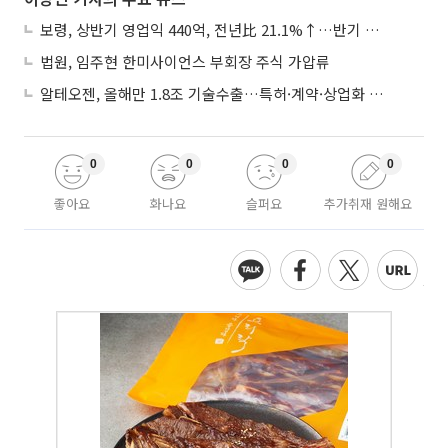
보령, 상반기 영업익 440억, 전년比 21.1%↑…반기 역대 최대
법원, 임주현 한미사이언스 부회장 주식 가압류
알테오젠, 올해만 1.8조 기술수출…특허·계약·상업화 ‘삼박자’
0
0
0
0
좋아요
화나요
슬퍼요
추가취재 원해요