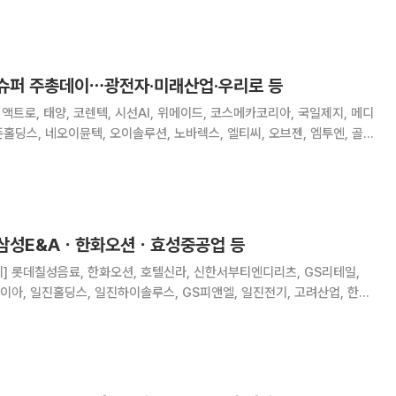
 Center)가 발표한 보고서에
 슈퍼 주총데이⋯광전자·미래산업·우리로 등
액트로, 태양, 코렌텍, 시선AI, 위메이드, 코스메카코리아, 국일제지, 메디
존홀딩스, 네오이뮨텍, 오이솔루션, 노바렉스, 엘티씨, 오브젠, 엠투엔, 골프
과학, 우리로, 신테카바이오, 티플랙스, 에코글로우, 노바텍, 윈팩, 삼진,
바이오메트릭스, 인터플
 삼성E&Aㆍ한화오션ㆍ효성중공업 등
다이아, 일진홀딩스, 일진하이솔루스, GS피앤엘, 일진전기, 고려산업, 한솔
코크렙, 미원에스씨, 효성중공업, 롯데정밀화학, 효성화학, 롯데하이마트,
, 삼성생명, 삼성카드, LG디