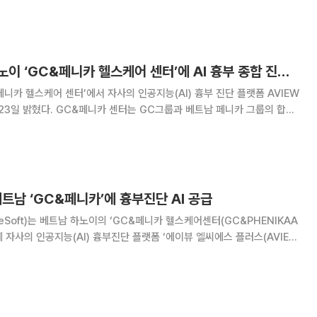
 분야별로는 영상의학이 77%를 차지했고 심혈관(10%), 신경과(4%),
마취과(2%) 순으로 집계됐다. 기업별 순위
코어라인소프트, 하노이 ‘GC&페니카 헬스케어 센터’에 AI 흉부 종합 진단 공급
니카 헬스케어 센터’에서 자사의 인공지능(AI) 흉부 진단 플랫폼 AVIEW
GC그룹과 베트남 페니카 그룹의 합작
 센터는 이달 5일 개원식을 진행했다. 이번 계약은 녹십자 한국 강남·강
리미엄 검진 시장까지 확장한 사
베트남 ‘GC&페니카’에 흉부진단 AI 공급
eSoft)는 베트남 하노이의 ‘GC&페니카 헬스케어센터(GC&PHENIKAA
r)’에 자사의 인공지능(AI) 흉부진단 플랫폼 ‘에이뷰 엘씨에스 플러스(AVIEW
했다고 23일 밝혔다. GC&페니카 헬스케어센터는 GC그룹과 베트남 페니카
작투자를 기