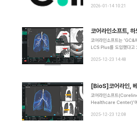
기기는 누적 1357건이다.
2026-01-14 10:21
코어라인소프트는 ‘GC&페
LCS Plus를 도입했다고 23일 밝혔다. GC&페니카 센터는 
투자를 기반으로 설립됐다.
2025-12-23 14:48
북센터에 이어 베트남 프
[BioS]코어라인, 
코어라인소프트(Corelin
Healthcare Cente
LCS Plus)’를 공급
2025-12-23 12:08
(Phenikaa) 그룹의 합