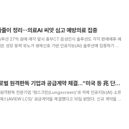
3일 밝혔다. 클리니쿰 켐니츠는 드레스덴공과대(TU Dresden) 의대 교육
의 규모를
줄줄이 정리⋯의료AI 씨앗 심고 예방의료 집중
루션 27억 원에 매각 앞서 흉부CT‧음성인식 솔루션도 각각 판매예후‧예
공지능(AI) 솔루션에 집중하기 위
 이를 의료AI 업계에 매각하며 의료AI 성장을 위한 씨앗을 뿌리고 있다.
으로 사업을 확장하거나 신규 성장 동
코어라인소프트, 글로벌 원격판독 기업과 공급계약 체결…“미국 등 兆 단위 시장 공략 나선다”
판독 전문기업 ‘렁스크린(Lungscreen)’과 자체 인공지능(AI) 소프
에스(AVIEW LCS)’ 공급계약을 체결했다고 10일 밝혔다. 신규 계약을 기
판독 시장 공략 확대에 나설 방침이다. 이번 계약은 코어라인소프
 SW 사용 건수에 따