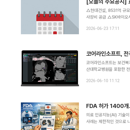
[오늘의 주요공시]
△현대건설, 8531억 규
사장비 공급 △SK바이오사
규모 답심리 자동차 부품상
2026-06-23 17:11
모 공급계약 △태영건설, 
코어라인소프트, 전
코어라인소프트는 보건복지
산대학교병원을 포함한 전국
밝혔다. 이번 국책사업은 중증·고난도 필수의료를 책임지는 전국 17개 권역책임의료기관의 진료 역
2026-06-10 11:12
량을 고도화하고 의료 격
FDA 허가 1400개
의료 인공지능(AI) 기술
사례는 제한적인 것으로 나
심 변수로 부상하고 있다는 분석이 나온다. 9일 미국 