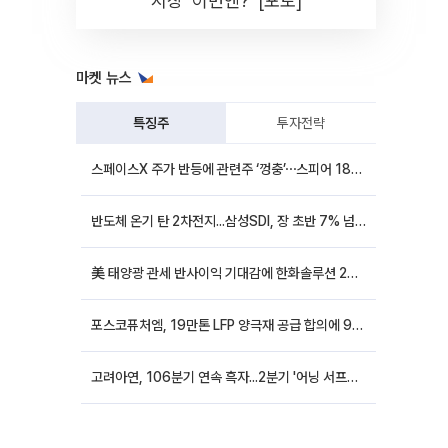
시장 '이번엔?' [포토]
마켓 뉴스
특징주
투자전략
스페이스X 주가 반등에 관련주 ‘껑충’⋯스피어 18%ㆍ에이치브이엠 12%↑
반도체 온기 탄 2차전지...삼성SDI, 장 초반 7% 넘게 껑충
美 태양광 관세 반사이익 기대감에 한화솔루션 20%대·OCI홀딩스 14%대 급등
포스코퓨처엠, 19만톤 LFP 양극재 공급 합의에 9%대 강세
고려아연, 106분기 연속 흑자...2분기 '어닝 서프라이즈'에 장 초반 12%대 강세