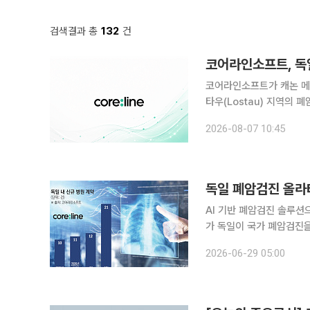
검색결과 총
132
건
코어라인소프트, 독
코어라인소프트가 캐논 메디컬
타우(Lostau) 지역의 폐암검진
프트웨어 공급·구축과 10
2026-08-07 10:45
반 폐암검진 확대에 맞춰
AI 기반 폐암검진 솔루션
가 독일이 국가 폐암검진을 본격 시행하면서 코어라인소프트가 현지 시장에서 존재감을 키우고 있
다. 독일 내 신규 병원 
2026-06-29 05:00
반복매출 비중도 증가 중이