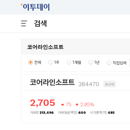
검색
전체
1주
1개월
1년
직접입력
코어라인소프트
384470
코스닥
2,705
75
2.85%
거래량
213,496
거래대금(백만)
600
시가총액(억)
485