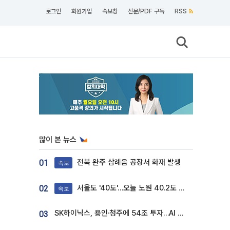
로그인
회원가입
속보창
신문/PDF 구독
RSS
많이 본 뉴스
전북 완주 삼례읍 공장서 화재 발생
01
속보
서울도 '40도'…오늘 노원 40.2도 기록
02
속보
SK하이닉스, 용인·청주에 54조 투자…AI 메모리 생산기지 키운다
03