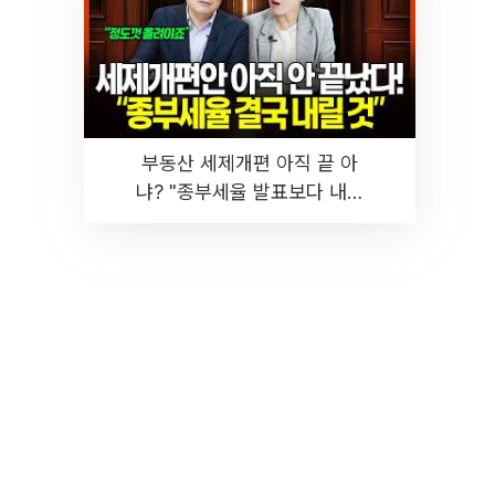
부동산 세제개편 아직 끝 아
냐? "종부세율 발표보다 내릴
것" 장기거주·양도세 전망 I 집
땅지성 I 김인만, 진미윤