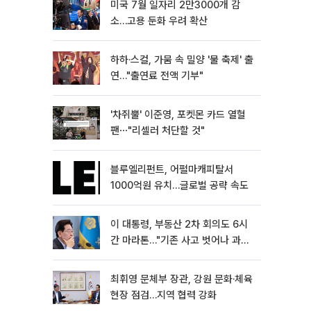
미국 7월 일자리 2만3000개 감
소…고용 둔화 우려 확산
하하·스컬, 가뭄 속 밀양 '물 축제' 출
연…"출연료 전액 기부"
'차쥐뿔' 이준영, 포켓몬 카드 열혈
팬⋯"리셀러 처단할 것"
블루엘리펀트, 어펄마캐피탈서
1000억원 유치…글로벌 공략 속도
이 대통령, 부동산 2차 회의도 6시
간 마라톤…"기존 사고 벗어나 과감
히 실천"
최휘영 문체부 장관, 강원 문화·체육
현장 점검…지역 협력 강화