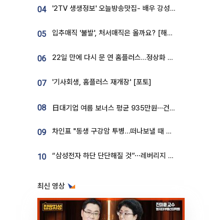
'2TV 생생정보' 오늘방송맛집- 배우 강성진 단골! 쌀국수ㆍ푸팟퐁 커리 맛집 '블○○○'
04
입추매직 '불발', 처서매직은 올까요? [해시태그]
05
22일 만에 다시 문 연 홈플러스…정상화 바쁜데 재고 없어 ‘발동동’[가보니]
06
'기사회생, 홈플러스 재개장' [포토]
07
08
日대기업 여름 보너스 평균 935만원⋯건설회사 1800만 넘어
차인표 "동생 구강암 투병…떠나보낼 때 가장 힘들었다”
09
“삼성전자 하단 단단해질 것”⋯레버리지 규제에 쏠림 완화 [찐코노미]
10
최신 영상