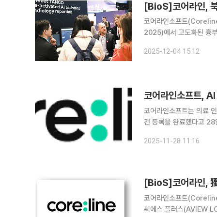
[BioS]코어라인,
코어라인소프트(Corelin
2025)에서 고도화된 흉부 
다. AVIEW 2.0은 기존
2025-12-04 15:12
페이지 로딩속도 79% 개
코어라인소프트, AI
코어라인소프트는 의료 인공
건 등록을 완료했다고 28일 밝혔다. 이번에 등록한 특허는 ‘AI 기반 대
오더 기반 기도 레벨 결정
2025-11-28 11:16
촬영(CT)의 AI 분석 결
[BioS]코어라인,
코어라인소프트(Corelin
씨에스 플러스(AVIEW LC