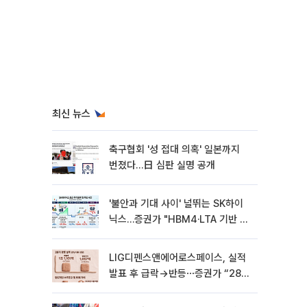
최신 뉴스
축구협회 '성 접대 의혹' 일본까지
번졌다…日 심판 실명 공개
'불안과 기대 사이' 널뛰는 SK하이
닉스…증권가 "HBM4·LTA 기반 펀
터멘털 견고"
LIG디펜스앤에어로스페이스, 실적
발표 후 급락→반등⋯증권가 “28년
까지 튼튼”