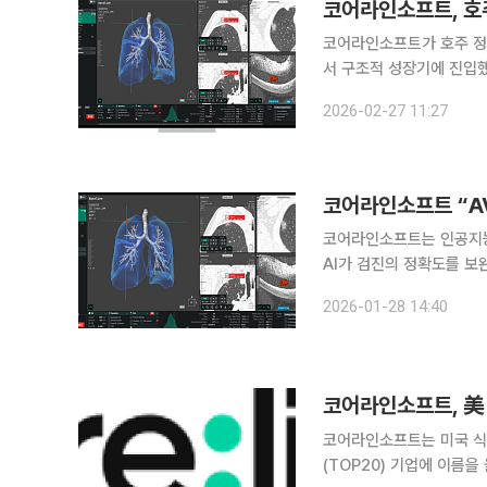
코어라인소프트, 호
코어라인소프트가 호주 정부
서 구조적 성장기에 진입했다. 코어라인소프트는 호주 전역 300개 이상 영상센터의
는 ‘렁스크린 오스트레일리아(
2026-02-27 11:27
러스’를 공급했다고 27일 
코어라인소프트 “AV
코어라인소프트는 인공지능(A
AI가 검진의 정확도를 보
거를 축적하고 있다고 28일 밝혔다. 먼저 폐암 검진 분야에서는 2025
2026-01-28 14:40
라이얼(trial) 연구에서 A
코어라인소프트, 美 
코어라인소프트는 미국 식품
(TOP20) 기업에 이름을 올렸다고 14일 밝혔다. 2