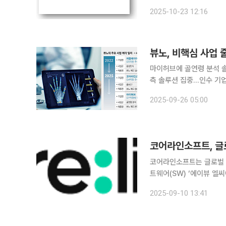
GmbH)에 공급했다고 2
2025-10-23 12:16
병원으로, 약 1785병상
뷰노, 비핵심 사업 
마이허브에 골연령 분석 솔
측 솔루션 집중…인수 기업은 성장 동력 뷰노가 생체신호 기반 인
해 비핵심 사업을 정리하고
2025-09-26 05:00
인수 기업들은 이를 기반
코어라인소프트는 글로벌 원격
트웨어(SW) ‘에이뷰 엘씨
점으로 미국, 유럽 등 글로벌 원격
2025-09-10 13:41
트 AI 기반 폐 질환 진단