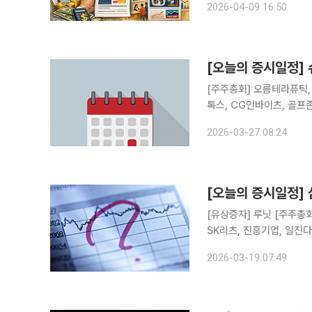
2026-04-09 16:50
(Bipartisan Policy
[오늘의 증시일정]
[주주총회] 오름테라퓨틱, 
톡스, CG인바이츠, 골프
존, 바이오스마트, 그린생명
2026-03-27 08:24
에이텀, 제이티, 유니온
[오늘의 증시일정]
[유상증자] 루닛 [주주총회] 롯데칠성음료, 한화오션, 호텔신라, 신한서부티엔디리츠, GS리테일,
SK리츠, 진흥기업, 일진
홈데코, 하이스틸, 이리츠
2026-03-19 07:49
송원산업, 한국수출포장공업