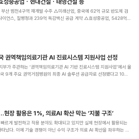
 효성중공업ㆍ현대건설ㆍ태영건설 등
모 부산 범천4구역 재개발 수주 △미래산업, 중국에 62억 규모 반도체 검
이언스, 질병청과 239억 독감백신 공급 계약 △효성중공업, 5428억
가 도시정비형 재개발 정비사업 수주 △텔코웨어, SK텔레콤과 44억 규
2183억 규모 과천 고속화도로 공사 수주
국 권역책임의료기관 AI 진료시스템 지원사업 선정
부가 주관하는 ‘권역책임의료기관 AI 기반 진료시스템 지원사업’에서 울
 9개 주요 권역거점병원의 최종 AI 솔루션 공급자로 선정됐다고 10일
차를 해소하기 위해 추진되는 행정·재정적 프로
…현장 활용은 1%, 의료AI 확산 막는 ‘지불 구조’
이 빠르게 발전하고 적용 분야도 확대되고 있지만 실제 현장에서 활용되는
타났다. 이에 기술 경쟁이 아닌 수익 구조가 의료 AI 확산을 좌우하는 핵
정책 연구기관인 바이파티즌 폴리시 센터