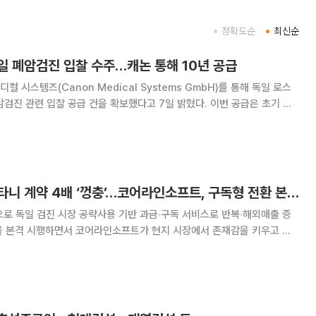
정확도순
최신순
일 폐암검진 입찰 수주…캐논 통해 10년 공급
 시스템즈(Canon Medical Systems GmbH)를 통해 독일 로스
 관련 입찰 공급 건을 확보했다고 7일 밝혔다. 이번 공급은 초기 소
년간의 기술·운영 지원 계약이 결합된 구조로 독일 저선량 CT(LDCT) 기
 현지 검진 워크플로우에
독일 폐암검진 올라타니 계약 4배 ‘껑충’…코어라인소프트, 구독형 전환 본격화
으로 독일 검진 시장 공략사용 기반 과금‧구독 서비스로 반복‧해외매출 증
계약이 지난해 연간 실적을 이미 넘어선 데다 사용량 기반 과금 모델 확산으로
다. 국가검진 수요에 맞춰 매출이 지속