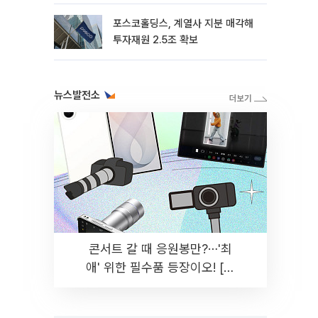
포스코홀딩스, 계열사 지분 매각해
투자재원 2.5조 확보
뉴스발전소
콘서트 갈 때 응원봉만?⋯'최
애' 위한 필수품 등장이오! [솔
드아웃]