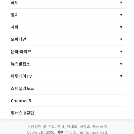
국제
정치
사회
오피니언
문화·라이프
뉴스발전소
이투데이TV
스페셜리포트
Channel 5
위너스IR클럽
무단전재 및 수집, 복사, 재배포, AI학습 이용 금지
Copyright 2006.
이투데이
. All rights reserved