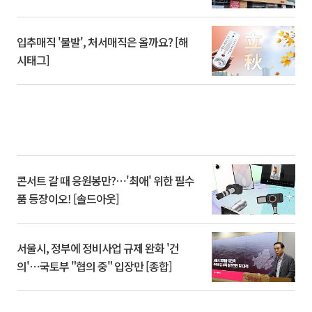
입추매직 '불발', 처서매직은 올까요? [해
시태그]
콘서트 갈 때 응원봉만?⋯'최애' 위한 필수
품 등장이오! [솔드아웃]
서울시, 정부에 정비사업 규제 완화 '건
의'⋯국토부 "협의 중" 입장만 [종합]