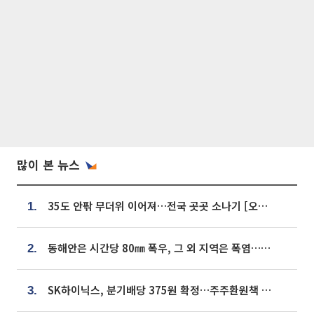
많이 본 뉴스
35도 안팎 무더위 이어져…전국 곳곳 소나기 [오늘 날씨]
1.
동해안은 시간당 80㎜ 폭우, 그 외 지역은 폭염…‘극과 극 날씨’
2.
SK하이닉스, 분기배당 375원 확정…주주환원책 9월로 앞당겨 발표
3.