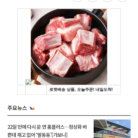
주요뉴스
22일 만에 다시 문 연 홈플러스…정상화 바
쁜데 재고 없어 ‘발동동’[가보니]