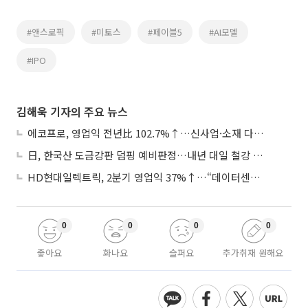
#앤스로픽
#미토스
#페이블5
#AI모델
#IPO
김해욱 기자의 주요 뉴스
에코프로, 영업익 전년比 102.7%↑…신사업·소재 다각화 박차
日, 한국산 도금강판 덤핑 예비판정…내년 대일 철강 수출 ‘빨간불’
HD현대일렉트릭, 2분기 영업익 37%↑…“데이터센터 사업, 새로운 성장 축”
0
0
0
0
좋아요
화나요
슬퍼요
추가취재 원해요