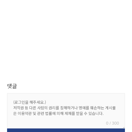
댓글
0 / 300