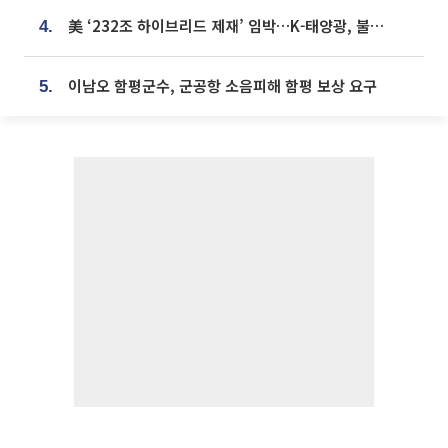
美 ‘232조 하이브리드 제재’ 임박…K-태양광, 불확실성 털고 날개 다나
4.
이남오 함평군수, 군공항 소음피해 함평 보상 요구
5.