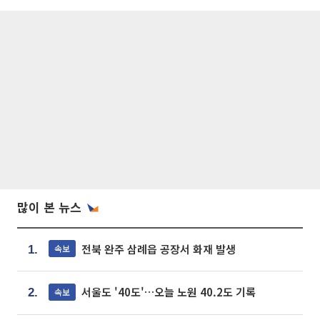
많이 본 뉴스
전북 완주 삼례읍 공장서 화재 발생
속보
1.
서울도 '40도'…오늘 노원 40.2도 기록
속보
2.