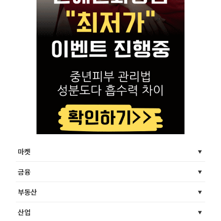
마켓
금융
부동산
산업