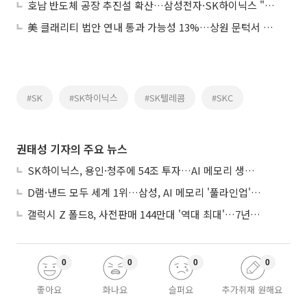
호남 반도체 공장 추진설 확산…삼성전자·SK하이닉스 "아는 바 없다"
美 클래리티 법안 연내 통과 가능성 13%…상원 문턱서 제동
#SK
#SK하이닉스
#SK텔레콤
#SKC
권태성 기자의 주요 뉴스
SK하이닉스, 용인·청주에 54조 투자…AI 메모리 생산기지 키운다
D램·낸드 모두 세계 1위…삼성, AI 메모리 '풀라인업'으로 승부
갤럭시 Z 폴드8, 사전판매 144만대 '역대 최대'…7년만에 갤노트10 기록 넘어
0
0
0
0
좋아요
화나요
슬퍼요
추가취재 원해요