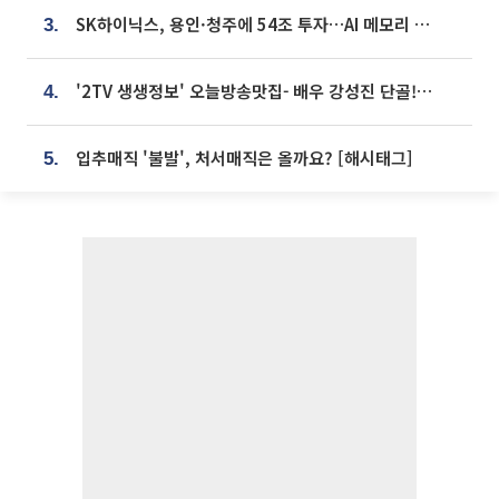
SK하이닉스, 용인·청주에 54조 투자…AI 메모리 생산기지 키운다
3.
'2TV 생생정보' 오늘방송맛집- 배우 강성진 단골! 쌀국수ㆍ푸팟퐁 커리 맛집 '블○○○'
4.
입추매직 '불발', 처서매직은 올까요? [해시태그]
5.