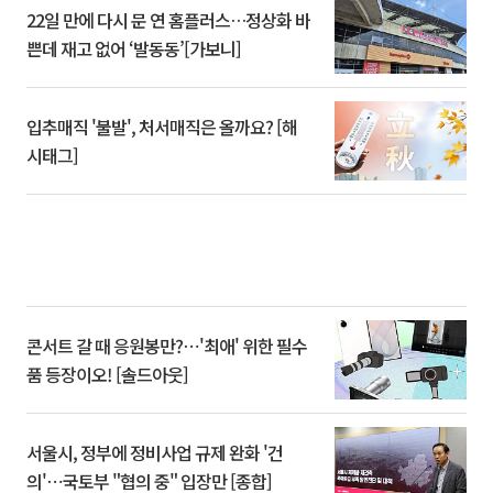
22일 만에 다시 문 연 홈플러스…정상화 바
쁜데 재고 없어 ‘발동동’[가보니]
입추매직 '불발', 처서매직은 올까요? [해
시태그]
콘서트 갈 때 응원봉만?⋯'최애' 위한 필수
품 등장이오! [솔드아웃]
서울시, 정부에 정비사업 규제 완화 '건
의'⋯국토부 "협의 중" 입장만 [종합]