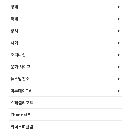
경제
국제
정치
사회
오피니언
문화·라이프
뉴스발전소
이투데이TV
스페셜리포트
Channel 5
위너스IR클럽