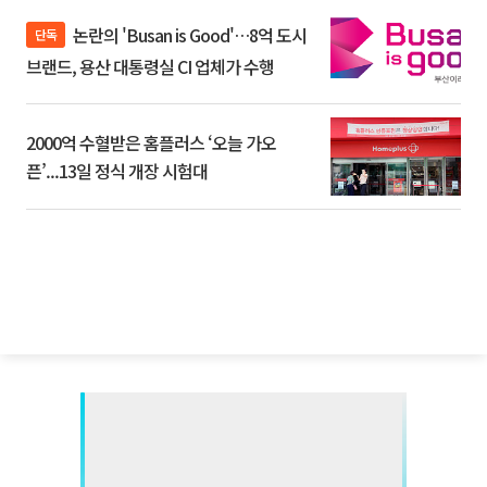
논란의 'Busan is Good'…8억 도시
단독
브랜드, 용산 대통령실 CI 업체가 수행
2000억 수혈받은 홈플러스 ‘오늘 가오
픈’...13일 정식 개장 시험대