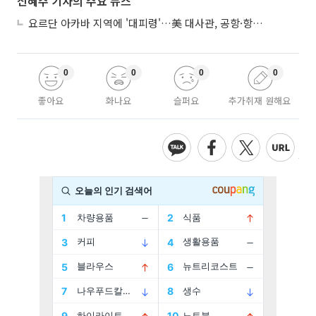
신혜주 기자의 주요 뉴스
요르단 아카바 지역에 '대피령'…美 대사관, 공항·항구 접근 금지 권고
0
0
0
0
좋아요
화나요
슬퍼요
추가취재 원해요