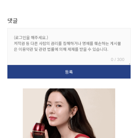
댓글
0 / 300