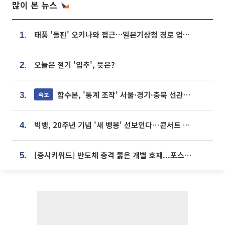
많이 본 뉴스
태풍 '돌핀' 오키나와 접근…일본기상청 경로 업데이트
1.
오늘은 절기 '입추', 뜻은?
2.
합수본, '통계 조작' 서울·경기·충북 선관위 등 추가 압수수색
속보
3.
빅뱅, 20주년 기념 '새 뱅봉' 선보인다⋯콘서트 앞두고 팝업 개최
4.
[증시키워드] 반도체 충격 뚫은 개별 호재...포스코퓨처엠·에코프로·한화솔루션 '눈길'
5.