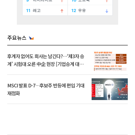
주요뉴스
후계자 없어도 회사는 남긴다?…‘제3자 승
계’ 시험대 오른 中企 현장 [기업승계 대전
환]
MSCI 발표 D-7…후보주 반등에 편입 기대
재점화