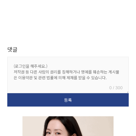
댓글
0 / 300