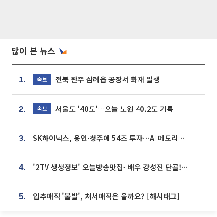
많이 본 뉴스
전북 완주 삼례읍 공장서 화재 발생
속보
1.
서울도 '40도'…오늘 노원 40.2도 기록
속보
2.
SK하이닉스, 용인·청주에 54조 투자…AI 메모리 생산기지 키운다
3.
'2TV 생생정보' 오늘방송맛집- 배우 강성진 단골! 쌀국수ㆍ푸팟퐁 커리 맛집 '블○○○'
4.
입추매직 '불발', 처서매직은 올까요? [해시태그]
5.