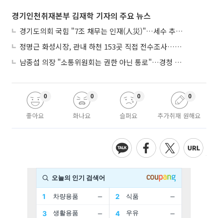
경기인천취재본부 김재학 기자의 주요 뉴스
경기도의회 국힘 "7조 채무는 인재(人災)"…세수 추계 조작 의혹 제기
정명근 화성시장, 관내 하천 153곳 직접 전수조사…불법시설 정비
남종섭 의장 "소통위원회는 권한 아닌 통로"…경청 의회 만든다
0
0
0
0
좋아요
화나요
슬퍼요
추가취재 원해요