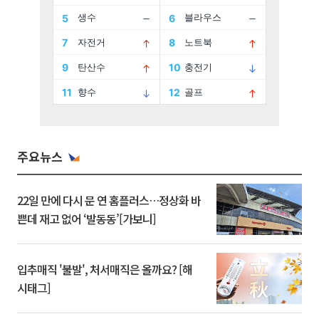
주요뉴스
22일 만에 다시 문 연 홈플러스…정상화 바
쁜데 재고 없어 ‘발동동’[가보니]
입추매직 '불발', 처서매직은 올까요? [해
시태그]