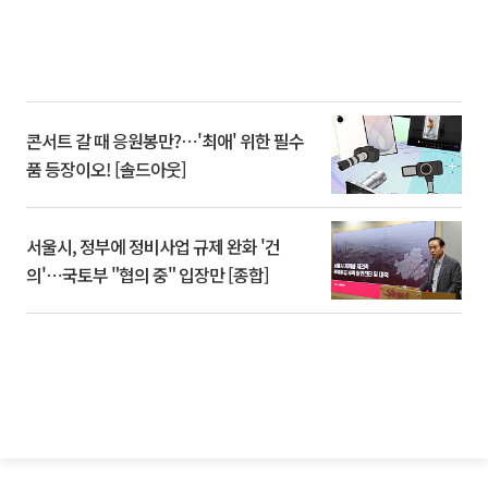
콘서트 갈 때 응원봉만?⋯'최애' 위한 필수
품 등장이오! [솔드아웃]
서울시, 정부에 정비사업 규제 완화 '건
의'⋯국토부 "협의 중" 입장만 [종합]