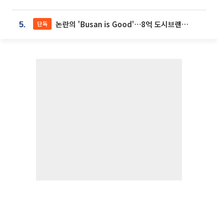
논란의 'Busan is Good'…8억 도시브랜드, 용산 대통령실 CI 업체가 수행
단독
5.