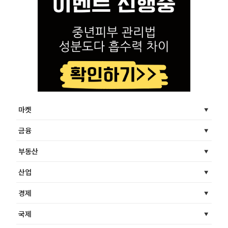
마켓
금융
부동산
산업
경제
국제