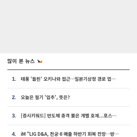
많이 본 뉴스
태풍 '돌핀' 오키나와 접근…일본기상청 경로 업데이트
1.
오늘은 절기 '입추', 뜻은?
2.
[증시키워드] 반도체 충격 뚫은 개별 호재...포스코퓨처엠·에코프로·한화솔루션 '눈길'
3.
iM "LIG D&A, 천궁-II 매출 하반기 회복 전망…방산 톱픽 유지"
4.