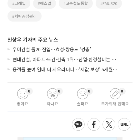
#코레일
#에스알
#고속철도통합
#EMU320
#차량공정관리
천상우 기자의 주요 뉴스
우미건설 톱20 진입…효성·쌍용도 ‘껑충’
현대건설, 아파트·토건·건축 1위…산업·환경설비는 삼성E&A
용적률 높여 임대 더 지으라더니…‘제값 보상’ 5개월째 국회에 발목
0
0
0
0
좋아요
화나요
슬퍼요
추가취재 원해요