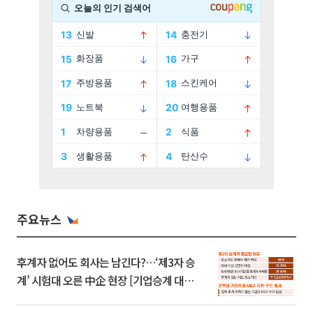
주요뉴스
후계자 없어도 회사는 남긴다?…‘제3자 승
계’ 시험대 오른 中企 현장 [기업승계 대전
환]