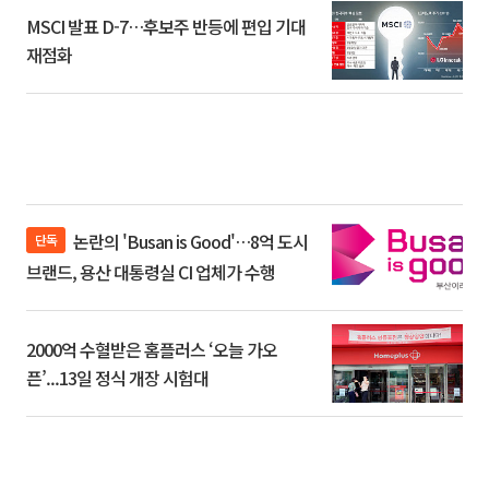
MSCI 발표 D-7…후보주 반등에 편입 기대
재점화
논란의 'Busan is Good'…8억 도시
단독
브랜드, 용산 대통령실 CI 업체가 수행
2000억 수혈받은 홈플러스 ‘오늘 가오
픈’...13일 정식 개장 시험대