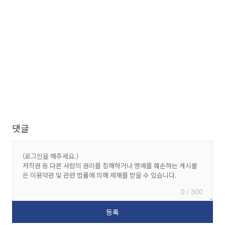
댓글
0 / 300