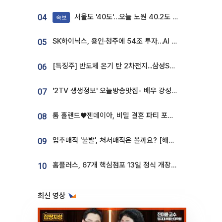
서울도 '40도'…오늘 노원 40.2도 기록
04
속보
SK하이닉스, 용인·청주에 54조 투자…AI 메모리 생산기지 키운다
05
[특징주] 반도체 온기 탄 2차전지...삼성SDI, 장 초반 7% 넘게 껑충
06
'2TV 생생정보' 오늘방송맛집- 배우 강성진 단골! 쌀국수ㆍ푸팟퐁 커리 맛집 '블○○○'
07
톰 홀랜드♥젠데이아, 비밀 결혼 파티 포착⋯호텔 대관비만 9억
08
입추매직 '불발', 처서매직은 올까요? [해시태그]
09
홈플러스, 67개 핵심점포 13일 정식 개장…영업 재개 속도
10
최신 영상