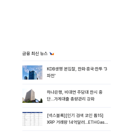
금융 최신 뉴스
KDB생명 본입찰, 한화·흥국·한투 '3
파전'
하나은행, 비대면 주담대 한시 중
단…가계대출 총량관리 강화
[넥스블록][인기 검색 코인 톱15]
XRP 거래량 14억달러…ETHGas
급등·Bless 급락…고변동 알트 부각