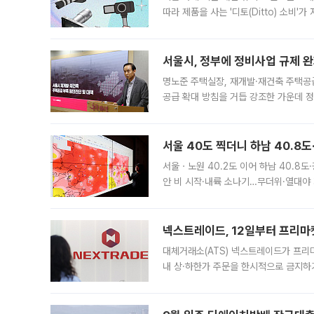
따라 제품을 사는 '디토(Ditto) 소비
어디일까요? 아이돌 콘서트 시작을 기다
서울시, 정부에 정비사업 규제 완화
명노준 주택실장, 재개발·재건축 주택공
공급 확대 방침을 거듭 강조한 가운데 정
면 반박하고 나섰다. 명노준 서울시 주택
서울 40도 찍더니 하남 40.8도
서울ㆍ노원 40.2도 이어 하남 40.8도
안 비 시작·내륙 소나기…무더위·열대야 
에서도 40도를 웃도는 기온이 관측됐다
의 극심한
넥스트레이드, 12일부터 프리마
대체거래소(ATS) 넥스트레이드가 프리
내 상·하한가 주문을 한시적으로 금지하
가 체결 사례와 관련해 설명자료를 내고