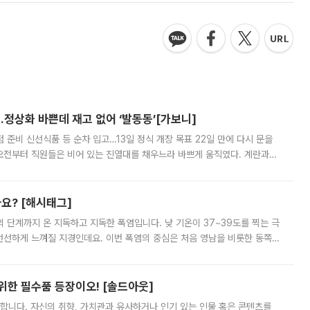
…정상화 바쁜데 재고 없어 ‘발동동’[가보니]
준비 신선식품 등 순차 입고…13일 정식 개장 목표 22일 만에 다시 문을
오전부터 직원들은 비어 있는 진열대를 채우느라 바쁘게 움직였다. 계란과
리를 잡기 시작했지만, 매장 곳곳엔 여전히 텅 빈 매대가 먼저 눈에 들어왔
까요? [해시태그]
’의 단계까지 온 지독하고 지독한 폭염입니다. 낮 기온이 37~39도를 찍는 극
 선선하게 느껴질 지경인데요. 이번 폭염의 중심은 처음 영남을 비롯한 동쪽
 북서풍이 산맥을 넘어 영남 쪽으로 내려오면서 뜨겁고 건조해졌는데요.
 위한 필수품 등장이오! [솔드아웃]
합니다. 자신의 취향, 가치관과 유사하거나 인기 있는 인물 혹은 콘텐츠를