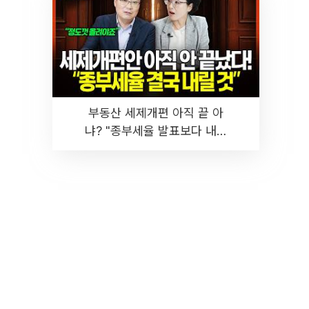
부동산 세제개편 아직 끝 아
냐? "종부세율 발표보다 내릴
것" 장기거주·양도세 전망 I 집
땅지성 I 김인만, 진미윤