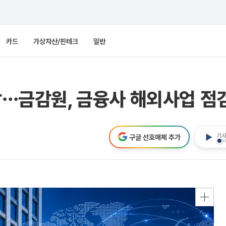
카드
가상자산/핀테크
일반
촉각⋯금감원, 금융사 해외사업 점
기사
구글 선호매체 추가