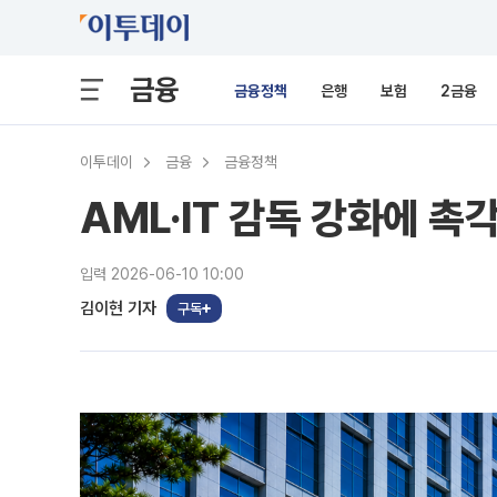
금융
금융정책
은행
보험
2금융
이투데이
금융
금융정책
AML·IT 감독 강화에 
입력 2026-06-10 10:00
김이현 기자
구독