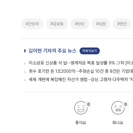
#간담회
#글로벌
#담당
#임원
#현안
김이현 기자의 주요 뉴스
자세히보기
미소금융 신상품 석 달⋯생계자금 목표 달성률 9% 그쳐 [미
회수 포기한 돈 1조2000억⋯추정손실 10건 중 8건은 기업
세제 개편에 복잡해진 자산가 셈법⋯강남 고령자·다주택자 ‘
0
0
좋아요
화나요