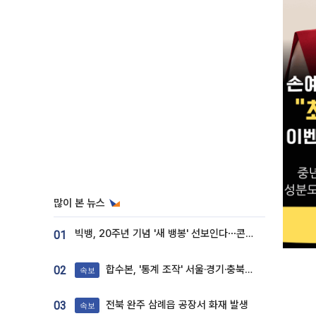
많이 본 뉴스
빅뱅, 20주년 기념 '새 뱅봉' 선보인다⋯콘서트 앞두고 팝업 개최
01
합수본, '통계 조작' 서울·경기·충북 선관위 등 추가 압수수색
02
속보
전북 완주 삼례읍 공장서 화재 발생
03
속보