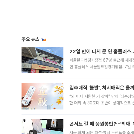
주요 뉴스
22일 만에 다시 문 연 홈플러스
서울월드컵경기장점 67명 출근해 재개점 
연 홈플러스 서울월드컵경기장점. 7일 
우유, 과일 같은 신선식품이 차근차근 자
입추매직 '불발', 처서매직은 올
“와 이제 시원한 거 같아” 단체 ‘뇌손상
한 더위 속 30도대 초반이 상대적으로
지역에 있었습니다. 7월 말에는 서풍과
콘서트 갈 때 응원봉만?⋯'최애'
지금 화제 되는 패션·뷰티 트렌드를 소개