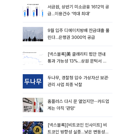
서금원, 상반기 미소금융 1612억 공
급…이용건수 ‘역대 최대’
9월 입주 디에이치방배 잔금대출 풀
린다…은행권 3000억 공급
[넥스블록]美 클래리티 법안 연내
통과 가능성 13%…상원 문턱서 제
동
두나무, 경찰청 압수 가상자산 보관·
관리 사업 최종 낙찰
홈플러스 다시 문 열었지만⋯카드업
계는 아직 '관망'
[넥스블록][비트코인 인사이트] 비
트코인 방향성 실종…낮은 변동성에