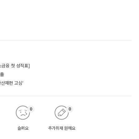
소금융 첫 성적표]
대출
자산재편 고심’
0
0
슬퍼요
추가취재 원해요