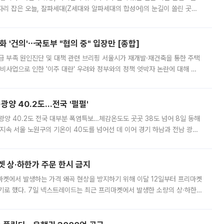
'가 자리 잡은 오늘, 잘파세대(Z세대와 알파세대의 합성어)의 눈길이 쏠린 곳은
리는 공연장. 응원봉만큼이나 눈에 띄는 게 있습니다. 공연이 시작되기
 '건의'⋯국토부 "협의 중" 입장만 [종합]
급 부족 원인진단 및 대책 관련 브리핑 서울시가 재개발·재건축을 통한 주택
비사업으로 인한 '이주 대란' 우려와 정부와의 정책 엇박자 논란에 대해 정
실장은 2031년까지 31만 가구 착공 목표에 차질이 없다는 입장이나,
·광양 40.2도…전국 '펄펄'
·광양 40.2도 전국 대부분 폭염특보…체감온도도 곳곳 38도 넘어 8일 동해
지속 서울 노원구의 기온이 40도를 넘어선 데 이어 경기 하남과 전남 광양
. 전국 대부분 지역에 폭염특보가 내려진 가운데 곳곳에서 39~40도 안팎
켓 상·하한가 주문 한시 금지
마켓에서 발생하는 가격 왜곡 현상을 방지하기 위해 이달 12일부터 프리마켓
기로 했다. 7일 넥스트레이드는 최근 프리마켓에서 발생한 소량의 상·하한
, 주문 오류로 인한 가격 급등락을 최소화하기 위한 비상 대응방안을 발표