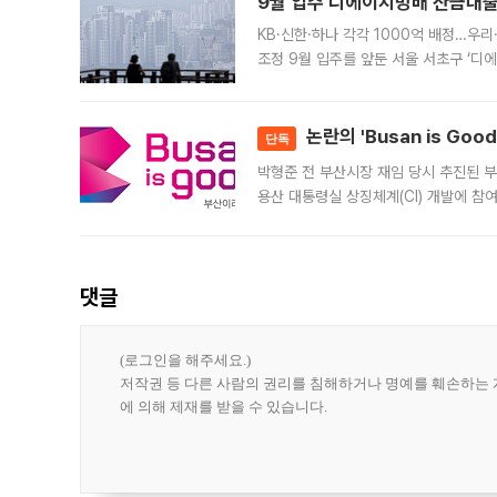
9월 입주 디에이치방배 잔금대출
KB·신한·하나 각각 1000억 배정…우
조정 9월 입주를 앞둔 서울 서초구 ‘디
은행과 NH농협은행도 대출 취급을 검토
민은행
논란의 'Busan is Go
단독
박형준 전 부산시장 재임 당시 추진된 부산
용산 대통령실 상징체계(CI) 개발에 참
도시브랜드 사업이 공개 이후 시민 공감
댓글