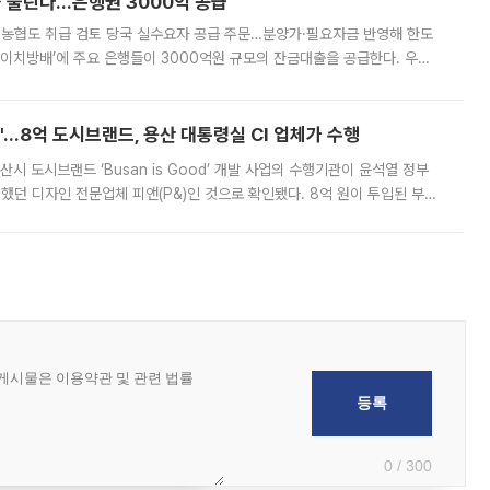
 풀린다…은행권 3000억 공급
리·농협도 취급 검토 당국 실수요자 공급 주문…분양가·필요자금 반영해 한도
에이치방배’에 주요 은행들이 3000억원 규모의 잔금대출을 공급한다. 우리
하고 있어 향후 공급 규모가 늘어날 전망이다. 7일 금융권에 따르면 KB국
od'…8억 도시브랜드, 용산 대통령실 CI 업체가 수행
시 도시브랜드 ‘Busan is Good’ 개발 사업의 수행기관이 윤석열 정부
여했던 디자인 전문업체 피앤(P&)인 것으로 확인됐다. 8억 원이 투입된 부산
 부족과 디자인 정체성 논란에 휩싸였던 만큼, 사업 선정 과정과 결과물에
0 / 300