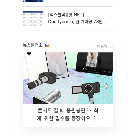
관망 장세 고착
[넥스블록][핫 NFT]
Courtyard.io, 일 거래량 78만
5312달러… 바닥가 0.56달러
뉴스발전소
콘서트 갈 때 응원봉만?⋯'최
애' 위한 필수품 등장이오! [솔
드아웃]