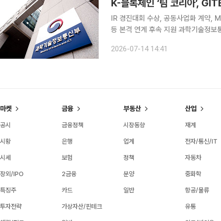
IR 경진대회 수상, 공동사업화 계약,
등 본격 연계 후속 지원 과학기술정보통신부(부총리 겸 장관 배경훈, 이하 과기부)는 국내 블록체인
기업이 중동 최대 정보통신기술(ICT) 전
2026-07-14 14:41
설명회(IR) 경진대회 수상, 공동사업화
마켓
금융
부동산
산업
공시
금융정책
시장동향
재계
시황
은행
업계
전자/통신/IT
시세
보험
정책
자동차
장외/IPO
2금융
분양
중화학
특징주
카드
일반
항공/물류
투자전략
가상자산/핀테크
유통