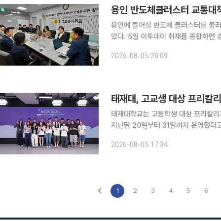
용인 반도체클러스터 교통대
용인에 들어설 반도체 클러스터를 둘러
았다. 5일 이투데이 취재를 종합하면 경기도의회 건설교통위원회와 용인특례시의회는 이날 경기도
의회 건설교통전문위원회 소회의실에서
2026-08-05 20:09
회'를 열고 반도체 클러스터 조성에 따
태재대, 고교생 대상 프리칼
태재대학교는 고등학생 대상 프리칼리지 프로그
지난달 20일부터 31일까지 운영했다고 5일 밝혔다. 이번 프로그램은 
학과 학습 방식을 직접 경험할 수 있도
2026-08-05 17:34
치지 않고 질문과 토론, 프로젝트 중심
1
2
3
4
5
6