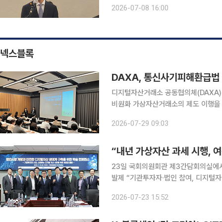
조직 만들 예정” 오는 9월에 출범할 예정인 인구전략위원회가 인구 정책과 관련한 예산 ‘열쇠’를 사
2026-07-08 16:00
실상 쥔 것으로 보인다. 김진오 저출산
넥스블록
DAXA, 통신사기피해환급법
디지털자산거래소 공동협의체(DAXA)
비원화 가상자산거래소의 제도 이행을 지원한다. DAXA는 지난 28일 서울 
원화 가상자산거래소(원화 입출금 없이
2026-07-29 09:03
간담회
“내년 가상자산 과세 시행, 
23일 국회의원회관 제3간담회의실에서 
발제 “기관투자자∙법인 참여, 디지털자
검증으로 시장 확대해야” 디지털자산 시장은 개인 중심의 투자 시장을 넘어 법인과 기관투자자가 함
2026-07-23 15:52
께하는 시장으로 진화하고 있다. 법인의