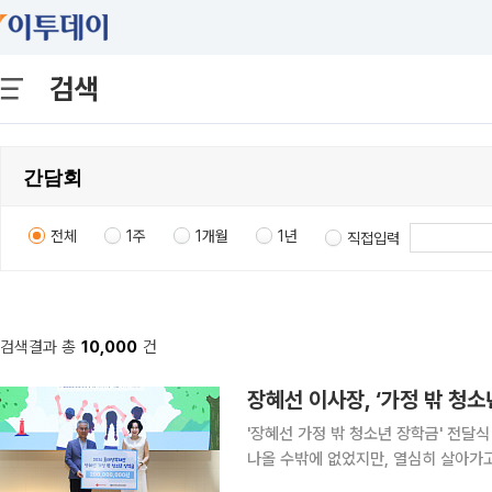
검색
전체
1주
1개월
1년
직접입력
검색결과 총
10,000
건
'장혜선 가정 밖 청소년 장학금' 전달식 2
나올 수밖에 없었지만, 열심히 살아가
좌절하지 말고 긍정적인 마음으로 나아가길 바란다.” 장혜선 롯데장학재