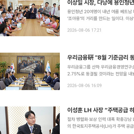
이상일 시장, 다낭에 용인청년
용인청년 20여명이 내년 여름 베트남 
'조아용'의 거리를 만드는 일이다. 이상일
투데이 취재를 종합하면 이 시장은 이
2026-08-06 17:21
안 꽝푸구 당서기, 후인응옥바 인민위
우리금융硏 "8월 기준금리 동
우리금융그룹 산하 우리금융경영연구소
2.75%로 동결될 것이라는 전망을 내놨다. 연구소는 이날 보고서에서 "(금통위가) 7
효과의 점검 필요성, 원·달러환율 하향
2026-08-06 16:09
를 현 수준에서 유지할 것"이라고 밝혔
이성훈 LH 사장 “주택공급 
절차 병렬화·보상 인력 대폭 확충강남 
의 한국토지주택공사(LH)가 주택 공급 속도를 높이기 위해 보상 절차를 대폭 단축한다. 사업 절차를
병렬화하고 보상 인력을 확충하는 한편