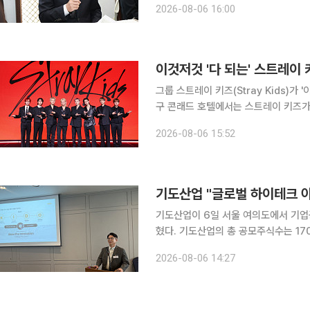
2026-08-06 16:00
등 도심 공급 확
이것저것 '다 되는' 스트레이
그룹 스트레이 키즈(Stray Kids)가 '이것 
구 콘래드 호텔에서는 스트레이 키즈가 7
THAT) 기념 기자간담회가 열렸다. 이
2026-08-06 15:52
필릭스, 승민, 아이엔이 참석해 신
기도산업 "글로벌 하이테크 
기도산업이 6일 서울 여의도에서 기업공
혔다. 기도산업의 총 공모주식수는 170만주이며, 1주당 공모 희망가 범위는 2만4800원~2만
8400원이다. 총 공모금액은 422억
2026-08-06 14:27
자를 대상으로 수요예측을 진행했으며, 