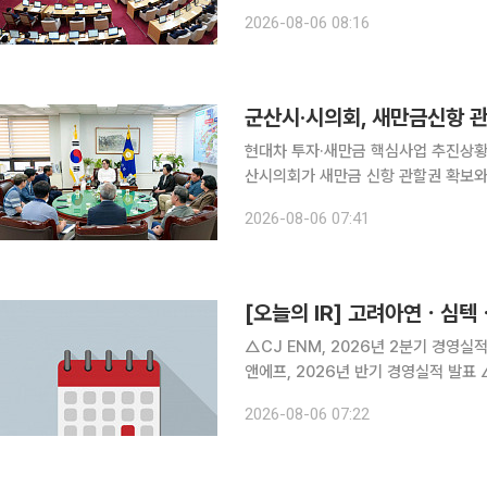
며 조목조목 따져물었다. 전남광주특별시의회는 5일 '속도를 말하지만, 협치는 보이지 않는다'는 제
2026-08-06 08:16
목의 논평을 냈다. 시의회
군산시·시의회, 새만금신항 
현대차 투자·새만금 핵심사업 추진상황 공유
산시의회가 새만금 신항 관할권 확보와 
군산시에 따르는 전날 시와 시의회 의
2026-08-06 07:41
[오늘의 IR] 고려아연ㆍ심
△CJ ENM, 2026년 2분기 경영실
앤에프, 2026년 반기 경영실적 발표
△KG이니시스, 2026년 2분기 경영
2026-08-06 07:22
디앤디플랫폼리츠, 한국리츠협회 202