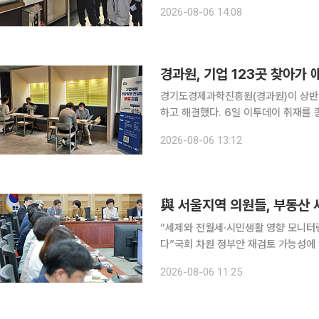
점검하고 노사가 합동으로 작업 환경을 챙기
2026-08-06 14:08
업계에 따르면 한국남동발전·한국서부
경과원, 기업 123곳 찾아가
경기도경제과학진흥원(경과원)이 상반기
하고 해결했다. 6일 이투데이 취재를 종합하면 경과원은 올해 상반기 기업옴부즈만 사업을 통해 도
내 중소기업 123개사를 방문해 총 3
2026-08-06 13:12
즈만은 기업이 현장에서 겪는 규제와 
與 서울지역 의원들, 부동산 
“세제와 전월세·시민생활 영향 모니터
다”국회 차원 정부안 재검토 가능성에 “전제하면 안돼” 서울에 지
정부 세제개편 방향성에 공감을 표하면
2026-08-06 11:25