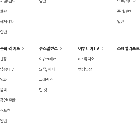
채권/펀드
일반
의료/바이오
환율
중기/벤처
국제시황
일반
일반
문화·라이프
뉴스발전소
이투데이TV
스페셜리포트
관광
이슈크래커
e스튜디오
방송/TV
요즘, 이거
랭킹영상
영화
그래픽스
음악
한 컷
공연/출판
스포츠
일반