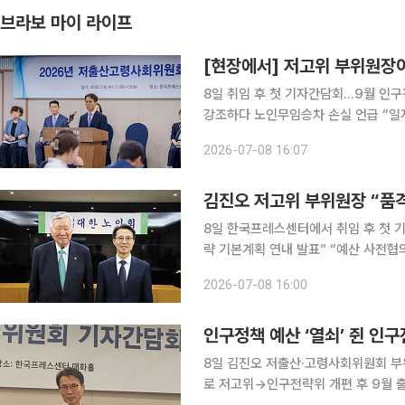
브라보 마이 라이프
[현장에서] 저고위 부위원장
8일 취임 후 첫 기자간담회…9월 인구
강조하다 노인무임승차 손실 언급 “일자
말해 저출산·고령화 등 인구정책을 총괄할 대통령 직속 인구전략위원회 출범을 앞두고 열린 기자간
2026-07-08 16:07
김진오 저고위 부위원장 “품격
8일 한국프레스센터에서 취임 후 첫 
략 기본계획 연내 발표” “예산 사전협
야별 전문위 설치 및 각 부처에 인구정책책임관 지정 가능” 김
2026-07-08 16:00
이 9월 출범하는 인구전략위원회를 중
인구정책 예산 ‘열쇠’ 쥔 인구
8일 김진오 저출산·고령사회위원회 부위원장, 취
로 저고위→인구전략위 개편 후 9월 출범 법 개정으로 예산 사전협의제도 도입 “내부에 