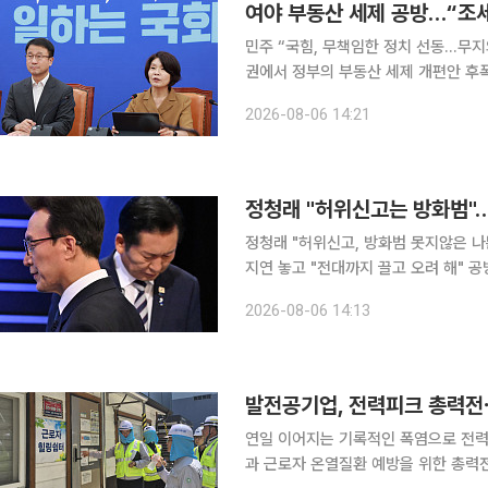
여야 부동산 세제 공방…“조세 
민주 “국힘, 무책임한 정치 선동…무지의
권에서 정부의 부동산 세제 개편안 후
결정”이라며 방어에 나섰고 국민의힘은
2026-08-06 14:21
한정애 민주당 정책위의장은 6일 국
정청래 "허위신고는 방화범"…
정청래 "허위신고, 방화범 못지않은 나
지연 놓고 "전대까지 끌고 오려 해" 공방 더불어민주당 8·17 전당대회에 출마한 정청래·김민석
표 후보가 '신천지 개입 의혹'을 두고 
2026-08-06 14:13
판했고, 김 후보는 "문제를 제기할 근
발전공기업, 전력피크 총력전⋯
연일 이어지는 기록적인 폭염으로 전
과 근로자 온열질환 예방을 위한 총력전에 돌입했다. 기관장들이 직접 