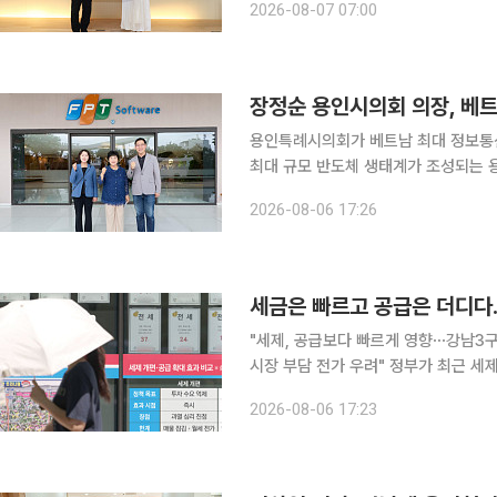
2026-08-07 07:00
울 중구 페럼타워 페럼홀에서 열린 ‘2
장정순 용인시의회 의장, 베트
용인특례시의회가 베트남 최대 정보통신기
최대 규모 반도체 생태계가 조성되는 용인과의
취재를 종합하면 용인특례시의회는 베트
2026-08-06 17:26
연구개발(R&D)센터와 FPT 소프트웨
세금은 빠르고 공급은 더디다…
"세제, 공급보다 빠르게 영향⋯강남3구
시장 부담 전가 우려" 정부가 최근 세제 개편안을 내놓으면서 집값 안정 효과를 둘러싼 논쟁이 이어
지고 있다. 시장에서는 세금만으로는 
2026-08-06 17:23
과가 나타나기까지 상당한 시간이 걸