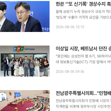
한은 "'또 신기록' 경상수지 
올해 상반기 누적 경상수지 규모가 역대
'반도체' 수출이 가격적 요인을 기반으
들어 가장 긴 38개월 연속 이어지고 
2026-08-06 10:10
것으로 내다봤다. 김영환 한국
이상일 시장, 베트남서 던진 
"용인에는 삼성전자 팹 6기, SK하이닉스 팹 4기가 들어
대 정보통신기술(ICT) 기업 앞에서 
선 행보였다. 6일 이투데이 취재를 종합하면 이 시장은 5일 현지시간 다낭 제2소프트웨어파크에 자
2026-08-06 09:56
리한 FPT 하이테크·반도체 연구개발(
전남광주특별시의회..."민형배
전남광주특별시의회가 민형배 시장의 협치가 부족하
직개편을 비롯해 정무부시장 시민추천제