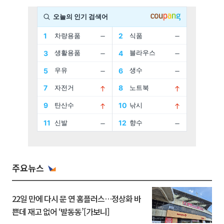
주요뉴스
22일 만에 다시 문 연 홈플러스…정상화 바
쁜데 재고 없어 ‘발동동’[가보니]