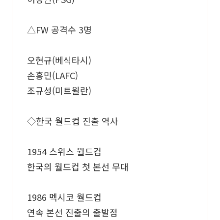
△FW 공격수 3명
오현규(베식타시)
손흥민(LAFC)
조규성(미트윌란)
◇한국 월드컵 진출 역사
1954 스위스 월드컵
한국의 월드컵 첫 본선 무대
1986 멕시코 월드컵
연속 본선 진출의 출발점