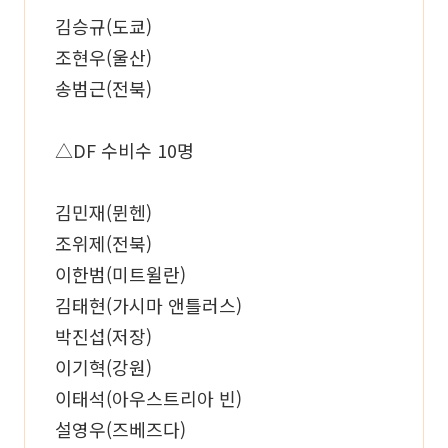
김승규(도쿄)
조현우(울산)
송범근(전북)
△DF 수비수 10명
김민재(뮌헨)
조위제(전북)
이한범(미트윌란)
김태현(가시마 앤틀러스)
박진섭(저장)
이기혁(강원)
이태석(아우스트리아 빈)
설영우(즈베즈다)