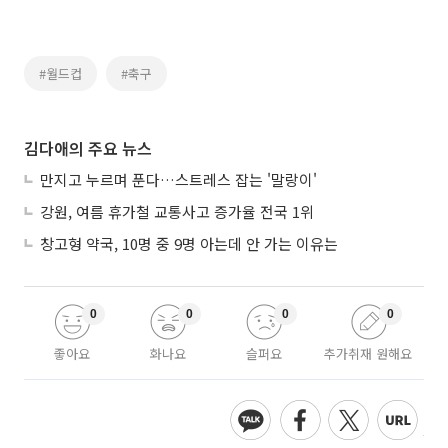
#월드컵
#축구
김다애의 주요 뉴스
만지고 누르며 푼다…스트레스 잡는 '말랑이'
강원, 여름 휴가철 교통사고 증가율 전국 1위
창고형 약국, 10명 중 9명 아는데 안 가는 이유는
0
0
0
0
좋아요
화나요
슬퍼요
추가취재 원해요