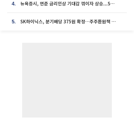
뉴욕증시, 연준 금리인상 기대감 꺾이자 상승...S&P500 사상 최고치 [종합]
4.
SK하이닉스, 분기배당 375원 확정…주주환원책 9월로 앞당겨 발표
5.