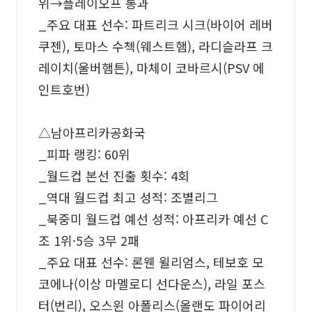
위→플레이오프 통과
_주요 대표 선수: 파트리크 시크(바이어 레버
쿠젠), 토마스 수첵(웨스트햄), 라디슬라프 크
레이치(울버햄튼), 마체이 코바르시(PSV 에
인트호번)
△남아프리카공화국
_피파 랭킹: 60위
_월드컵 본선 진출 횟수: 4회
_역대 월드컵 최고 성적: 조별리그
_북중미 월드컵 예선 성적: 아프리카 예선 C
조 1위·5승 3무 2패
_주요 대표 선수: 론웬 윌리엄스, 테보호 모
코에나(이상 마멜로디 선다운스), 라일 포스
터(번리), 오스윈 아폴리스(올랜도 파이어리