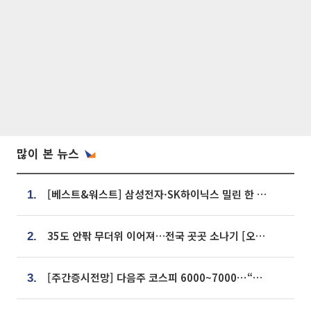
많이 본 뉴스
[베스트&워스트] 삼성전자·SK하이닉스 밀린 한 주…상상인증권은 85% 급등
1.
35도 안팎 무더위 이어져…전국 곳곳 소나기 [오늘 날씨]
2.
[주간증시전망] 다음주 코스피 6000~7000⋯“外人 수급은 정책이 변수”
3.