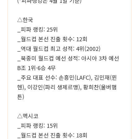
(*피파랭킹은 4월 1일 기준)
△한국
_피파 랭킹: 25위
_월드컵 본선 진출 횟수: 12회
_역대 월드컵 최고 성적: 4위(2002)
_북중미 월드컵 예선 성적: 아시아 3차 예선
B조 1위·6승 4무
_주요 대표 선수: 손흥민(LAFC), 김민재(뮌
헨), 이강인(파리 생제르맹), 황희찬(울버햄
튼)
△멕시코
_피파 랭킹: 15위
_월드컵 본선 진출 횟수: 18회