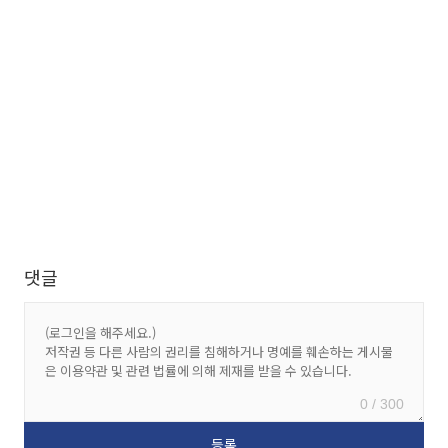
댓글
0 / 300