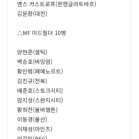
옌스 카스트로프(묀헨글라트바흐)
김문환(대전)
△MF 미드필더 10명
양현준(셀틱)
백승호(버밍엄)
황인범(페예노르트)
김진규(전북)
배준호(스토크시티)
엄지성(스완지시티)
황희찬(울버햄튼)
이동경(울산)
이재성(마인츠)
이강인(PSG)