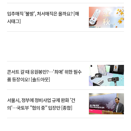
입추매직 '불발', 처서매직은 올까요? [해
시태그]
콘서트 갈 때 응원봉만?⋯'최애' 위한 필수
품 등장이오! [솔드아웃]
서울시, 정부에 정비사업 규제 완화 '건
의'⋯국토부 "협의 중" 입장만 [종합]