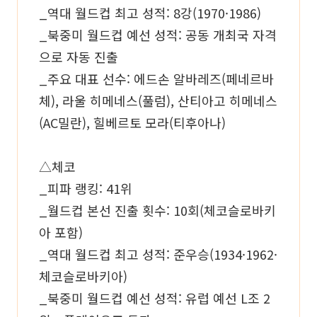
_역대 월드컵 최고 성적: 8강(1970·1986)
_북중미 월드컵 예선 성적: 공동 개최국 자격
으로 자동 진출
_주요 대표 선수: 에드손 알바레즈(페네르바
체), 라울 히메네스(풀럼), 산티아고 히메네스
(AC밀란), 힐베르토 모라(티후아나)
△체코
_피파 랭킹: 41위
_월드컵 본선 진출 횟수: 10회(체코슬로바키
아 포함)
_역대 월드컵 최고 성적: 준우승(1934·1962·
체코슬로바키아)
_북중미 월드컵 예선 성적: 유럽 예선 L조 2