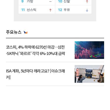
주요뉴스
코스피, 4% 하락에 6270선 마감…삼전
·SK하닉 '와르르' 각각 6%·10%대 급락
ISA 계좌, 5년마다 깨라고요? [이슈크래
커]