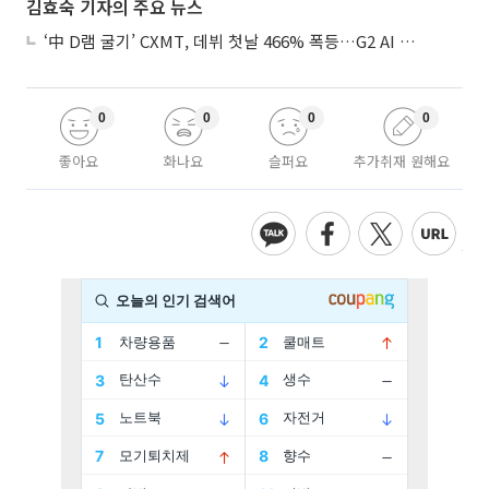
김효숙 기자의 주요 뉴스
‘中 D램 굴기’ CXMT, 데뷔 첫날 466% 폭등…G2 AI 패권 ‘쩐의 전쟁’
0
0
0
0
좋아요
화나요
슬퍼요
추가취재 원해요