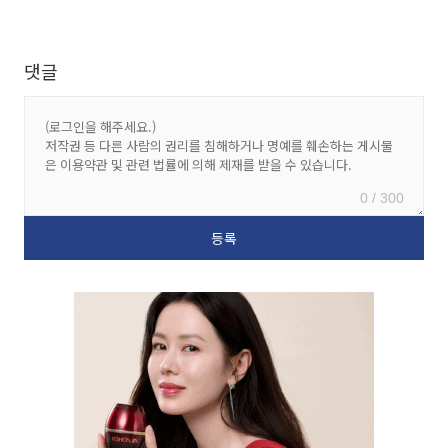
댓글
0 / 300