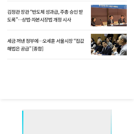
김정관 장관 “반도체 성과급, 주총 승인 받
도록”…상법·자본시장법 개정 시사
세금 꺼낸 정부에…오세훈 서울시장 “집값
해법은 공급” [종합]