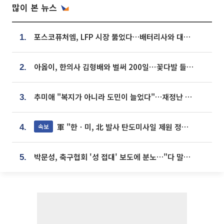
많이 본 뉴스
포스코퓨처엠, LFP 시장 뚫었다…배터리사와 대규모 장기 공급 합의
1.
아옳이, 한의사 김형배와 벌써 200일⋯꽃다발 들고 "프러포즈 아냐"
2.
추미애 "복지가 아니라 도민이 늘었다"…재정난 책임론 정면돌파
3.
軍 "한ㆍ미, 北 발사 탄도미사일 제원 정밀분석 중"
속보
4.
박문성, 축구협회 '성 접대' 보도에 분노…"다 말아먹으려고 작정했나"
5.