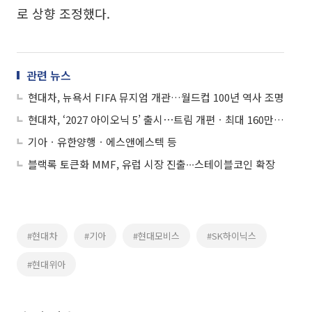
로 상향 조정했다.
관련 뉴스
현대차, 뉴욕서 FIFA 뮤지엄 개관…월드컵 100년 역사 조명
현대차, ‘2027 아이오닉 5’ 출시⋯트림 개편ㆍ최대 160만원 인하
기아ㆍ유한양행ㆍ에스앤에스텍 등
블랙록 토큰화 MMF, 유럽 시장 진출∙∙∙스테이블코인 확장
#현대차
#기아
#현대모비스
#SK하이닉스
#현대위아