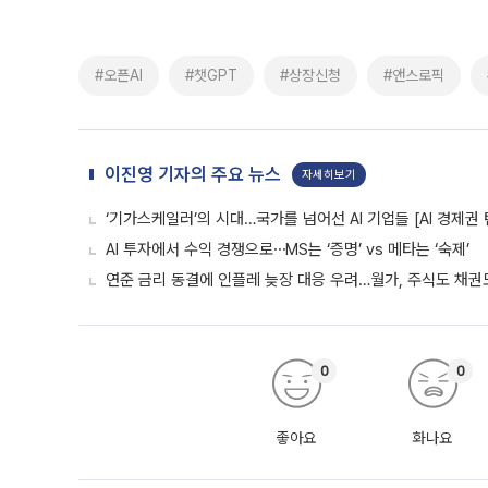
#오픈AI
#챗GPT
#상장신청
#앤스로픽
이진영 기자의 주요 뉴스
자세히보기
‘기가스케일러’의 시대…국가를 넘어선 AI 기업들 [AI 경제권 
AI 투자에서 수익 경쟁으로⋯MS는 ‘증명’ vs 메타는 ‘숙제’
연준 금리 동결에 인플레 늦장 대응 우려…월가, 주식도 채권도
0
0
좋아요
화나요