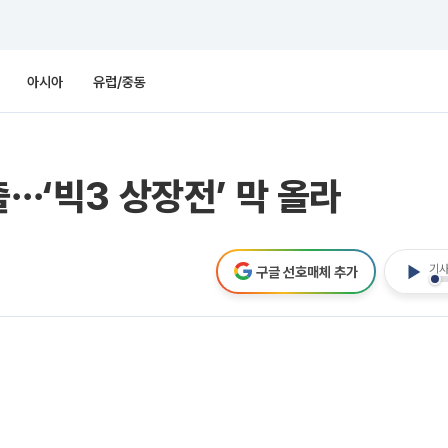
아시아
유럽/중동
출⋯‘빅3 상장전’ 막 올라
기사
구글 선호매체 추가