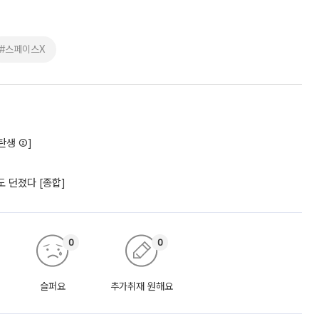
#스페이스X
탄생 ②]
 던졌다 [종합]
0
0
슬퍼요
추가취재 원해요