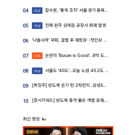
합수본, '통계 조작' 서울·경기·충북 선관위 등 추가 압수수색
04
속보
전북 완주 삼례읍 공장서 화재 발생
05
속보
‘나솔사계’ 국화, 결별 후 재등장⋯첫인상 투표 휩쓸고 ‘인기녀’ 등극
06
논란의 'Busan is Good'…8억 도시브랜드, 용산 대통령실 CI 업체가 수행
07
단독
서울도 '40도'…오늘 노원 40.2도 기록
08
속보
[특징주] 반도체 온기 탄 2차전지...삼성SDI, 장 초반 7% 넘게 껑충
09
[증시키워드] 반도체 충격 뚫은 개별 호재...포스코퓨처엠·에코프로·한화솔루션 '눈길'
10
최신 영상