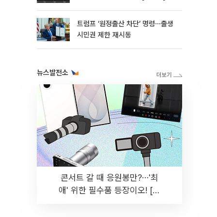
트럼프 ‘원정출산 차단’ 명령⋯출생
시민권 제한 재시동
뉴스발전소
콘서트 갈 때 응원봉만?⋯'최
애' 위한 필수품 등장이오! [솔
드아웃]