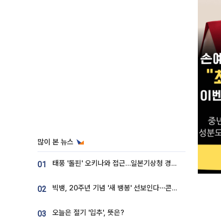
많이 본 뉴스
태풍 '돌핀' 오키나와 접근…일본기상청 경로 업데이트
01
빅뱅, 20주년 기념 '새 뱅봉' 선보인다⋯콘서트 앞두고 팝업 개최
02
오늘은 절기 '입추', 뜻은?
03