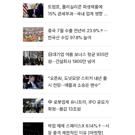
트럼프, 폴리실리콘 파생제품에
15% 관세부과⋯국내 업계 영향 촉
각 [종합]
중국 7월 수출 전년비 23.9%↑⋯
한국산 수입 97.8% 늘어
日대기업 여름 보너스 평균 935만
원⋯건설회사 1800만 넘어
“오픈AI, 도넛모양 스피커 내년 출
시 전망⋯애플과 소송은 변수”
中 로봇업체 유니트리, IPO 공모가
확정⋯몸값 13조원
락업 해제 스페이스X 6.14%↑⋯시
장 충격 제한적인 이유 [마켓핫]