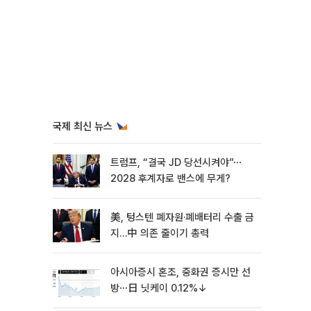
국제 최신 뉴스
트럼프, “결국 JD 당선시켜야”⋯
2028 후계자로 밴스에 무게?
美, 텅스텐 폐자원·폐배터리 수출 금
지…中 의존 줄이기 총력
아시아증시 혼조, 중화권 증시만 선
방⋯日 닛케이 0.12%↓