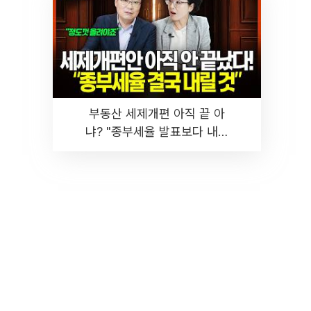
부동산 세제개편 아직 끝 아
냐? "종부세율 발표보다 내릴
것" 장기거주·양도세 전망 I 집
땅지성 I 김인만, 진미윤