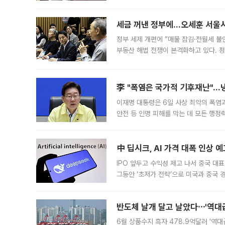
최근 상법·자본시장법 개정으로 기업 지
세금 꺼낸 정부에…오세훈 서울시장
정부 세제 개편에 “매물 잠김·전월세 불
부동산 해법 전쟁이 본격화하고 있다. 
드를 꺼내자 서울시는 전·월세 부담만 
李 "폭염은 국가적 기후재난"…냉
이재명 대통령은 6일 사상 최악의 폭염
안전 등 인명 피해를 막는 데 모든 행
인프라 확충 계획을 내년도 예산안에 반
中 딥시크, AI 가격 대폭 인상 
IPO 앞두고 수익성 제고 나서 중국 대표
그동안 ‘초저가 전략’으로 미국과 중국
가된다. 블룸버그통신에 따르면 딥시크는
반도체 날개 달고 날았다⋯'역대급
6월 상품수지 흑자 478.9억달러 '역대