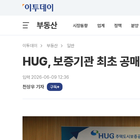
부동산
시장동향
업계
정책
분양
이투데이
부동산
일반
HUG, 보증기관 최초 공
입력 2026-06-09 12:36
천상우 기자
구독