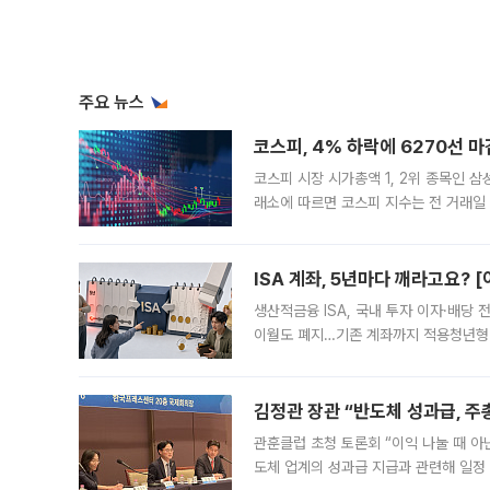
주요 뉴스
코스피, 4% 하락에 6270선 마
코스피 시장 시가총액 1, 2위 종목인 
래소에 따르면 코스피 지수는 전 거래일 대
1.81% 내린 6478.75에 출발한 코
다. 이날 오전
ISA 계좌, 5년마다 깨라고요? 
생산적금융 ISA, 국내 투자 이자·배당
이월도 폐지…기존 계좌까지 적용청년형 
는 5년마다 계좌를 해지하라는 건가요?”
편을
김정관 장관 “반도체 성과급, 
관훈클럽 초청 토론회 “이익 나눌 때 아
도체 업계의 성과급 지급과 관련해 일정