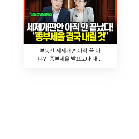
부동산 세제개편 아직 끝 아
냐? "종부세율 발표보다 내릴
것" 장기거주·양도세 전망 I 집
땅지성 I 김인만, 진미윤