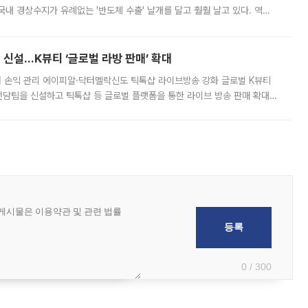
국내 경상수지가 유례없는 '반도체 수출' 날개를 달고 훨훨 날고 있다. 역대
경상수지 뿐 아니라 상반기 경상수지 흑자도 2000억달러에 근접하며 사상 최
신설…K뷰티 ‘글로벌 라방 판매’ 확대
터 손익 관리 에이피알·닥터멜락신도 틱톡샵 라이브방송 강화 글로벌 K뷰티
담팀을 신설하고 틱톡샵 등 글로벌 플랫폼을 통한 라이브 방송 판매 확대에
급하는 데서 한발 더 나아가 방송 기획과 상품 구성, 출연자 섭외, 손익
0 / 300