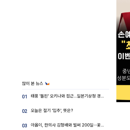
많이 본 뉴스
태풍 '돌핀' 오키나와 접근…일본기상청 경로 업데이트
01
오늘은 절기 '입추', 뜻은?
02
아옳이, 한의사 김형배와 벌써 200일⋯꽃다발 들고 "프러포즈 아냐"
03