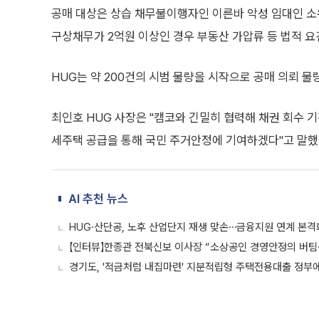
공매 대상은 상습 채무불이행자인 이른바 악성 임대인 소유
구상채무가 2억원 이상인 경우 부동산 가압류 등 법적 
HUG는 약 200건의 시범 물량을 시작으로 공매 의뢰 
최인호 HUG 사장은 "캠코와 긴밀히 협력해 채권 회수 
세주택 공급을 통해 국민 주거안정에 기여하겠다"고 말했
AI 추천 뉴스
HUG·산단공, 노후 산업단지 재생 맞손⋯금융지원 연계 본격
【인터뷰】한종관 전북신보 이사장 “소상공인 경영안정의 버팀
경기도, '적금처럼 내집마련' 지분적립형 주택전용대출 정부