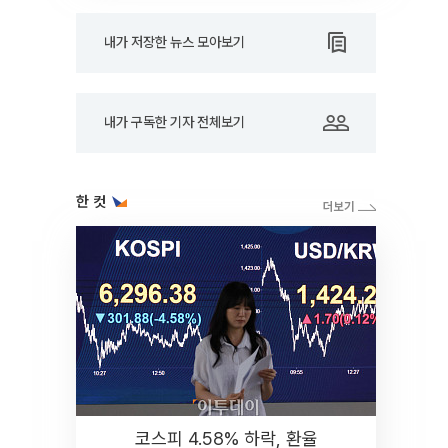
내가 저장한 뉴스 모아보기
내가 구독한 기자 전체보기
한 컷
코스피 4.58% 하락, 환율