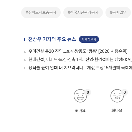
#주택도시보증공사
#한국자산관리공사
#공매업무
천상우 기자의 주요 뉴스
자세히보기
우미건설 톱20 진입…효성·쌍용도 ‘껑충’ [2026 시평순위]
현대건설, 아파트·토건·건축 1위…산업·환경설비는 삼성E&A[
용적률 높여 임대 더 지으라더니…‘제값 보상’ 5개월째 국회
0
0
좋아요
화나요