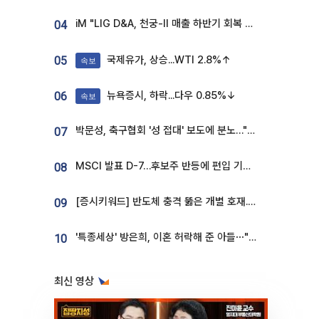
iM "LIG D&A, 천궁-II 매출 하반기 회복 전망…방산 톱픽 유지"
04
국제유가, 상승...WTI 2.8%↑
05
속보
뉴욕증시, 하락...다우 0.85%↓
06
속보
박문성, 축구협회 '성 접대' 보도에 분노…"다 말아먹으려고 작정했나"
07
MSCI 발표 D-7…후보주 반등에 편입 기대 재점화
08
[증시키워드] 반도체 충격 뚫은 개별 호재...포스코퓨처엠·에코프로·한화솔루션 '눈길'
09
'특종세상' 방은희, 이혼 허락해 준 아들⋯"너무 잘 커줬다" 오열
10
최신 영상