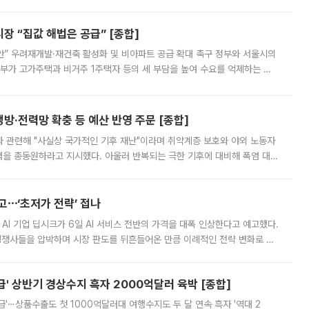
배구조와 주주권 강화 논의가 이어지는 가운데, 핵심 연구인력에 대한
 “집값 해법은 공급” [종합]
안” 우려재개발·재건축 활성화 및 비아파트 공급 확대 촉구 정부와 서울시의
정부가 고가주택과 비거주 1주택자 등의 세 부담을 높여 수요를 억제하는 카
키울 것이라며 세금이 아닌 공급이 근본적인 처방이라고 전면 반박했다.
방·전력망 확충 등 예산 반영 주문 [종합]
과 관련해 "사실상 국가적인 기후 재난"이라며 취약계층 보호와 야외 노동자
정력을 총동원하라고 지시했다. 아울러 반복되는 극한 기후에 대비해 폭염 대응
영하는 방안도 검토하라고 주문했다. 이 대통령은 이날 폭염·가뭄 대
예고⋯‘초저가 전략’ 접나
 AI 기업 딥시크가 6일 AI 서비스 전반의 가격을 대폭 인상한다고 예고했다.
 경쟁사들을 압박하며 시장 판도를 뒤흔들어온 만큼 이례적인 전략 변화로 평
 이날 공지를 통해 구체적인 인상 폭은 공개하지 않았지만 상당한 수
' 상반기 경상수지 흑자 2000억달러 육박 [종합]
급'⋯상품수출도 첫 1000억달러대 여행수지도 두 달 연속 흑자 '역대 2