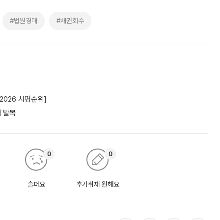
#법원경매
#채권회수
2026 시평순위]
에 발목
0
0
슬퍼요
추가취재 원해요