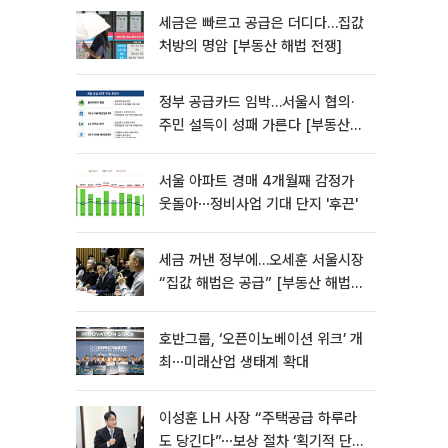
세금은 빠르고 공급은 더디다…집값
처방의 명암 [부동산 해법 전쟁]
정부 공급카드 임박…서울시 협의·
주민 설득이 성패 가른다 [부동산
해법 전쟁]
서울 아파트 경매 4개월째 감정가
웃돌아⋯정비사업 기대 단지 '후끈'
세금 꺼낸 정부에…오세훈 서울시장
“집값 해법은 공급” [부동산 해법
전쟁]
호반그룹, ‘오픈이노베이션 위크’ 개
최⋯미래산업 생태계 확대
이성훈 LH 사장 “주택공급 하루라
도 당긴다”⋯보상 절차 ‘획기적 단