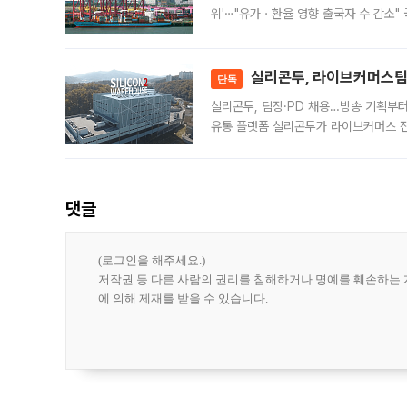
위'⋯"유가ㆍ환율 영향 출국자 수 감소" 
급 수출 호조가 매달 이어지면서 6월 
대 기
실리콘투, 라이브커머스팀 
단독
실리콘투, 팀장·PD 채용…방송 기획부
유통 플랫폼 실리콘투가 라이브커머스 전
나섰다. 국내 화장품을 해외 유통망에 공
댓글