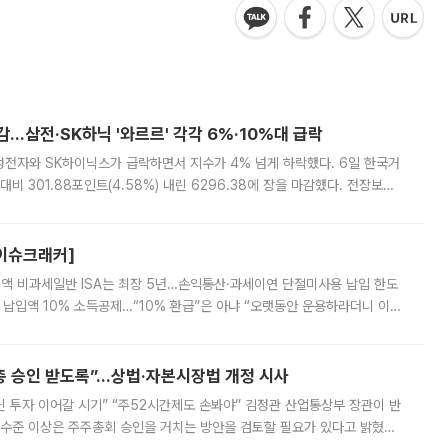
감…삼전·SK하닉 '와르르' 각각 6%·10%대 급락
삼성전자와 SK하이닉스가 급락하면서 지수가 4% 넘게 하락했다. 6일 한국거
비 301.88포인트(4.58%) 내린 6296.38에 장을 마감했다. 전장보다
스피는 장중 한때 6550.94까지 오르기도 했으나 6238.32까지 밀리기도 했
[이슈크래커]
 전액 비과세일반 ISA는 최장 5년…손익통산·과세이연 단절미사용 납입 한도
납입액 10% 소득공제…“10% 환급”은 아냐 “오랫동안 운용하라더니 이제
 ‘만능 절세 통장’으로 불리는 개인종합자산관리계좌(ISA)가 두 갈래로 개
주총 승인 받도록”…상법·자본시장법 개정 시사
닌 투자 이어갈 시기” “주52시간제도 손봐야” 김정관 산업통상부 장관이 반
 수준 이상은 주주총회 승인을 거치는 방안을 검토할 필요가 있다고 밝혔다.