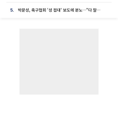
박문성, 축구협회 '성 접대' 보도에 분노…"다 말아먹으려고 작정했나"
5.