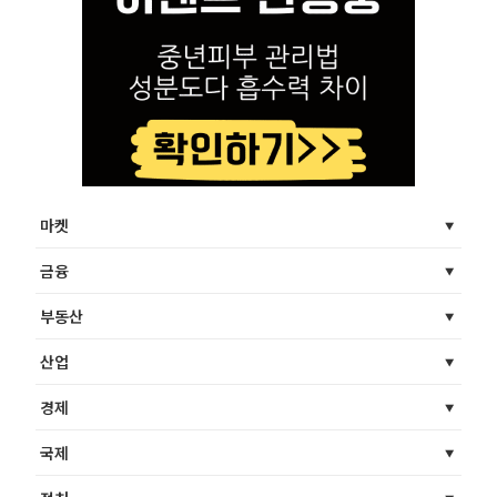
마켓
금융
부동산
산업
경제
국제