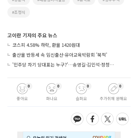
#조정식
고이란 기자의 주요 뉴스
코스피 4.58% 하락, 환율 1420원대
출산율 반등세 속 임신출산·유아교육박람회 '북적'
'민주당 차기 당대표는 누구?'…송영길·김민석·정청래 토론회
0
0
0
0
좋아요
화나요
슬퍼요
추가취재 원해요