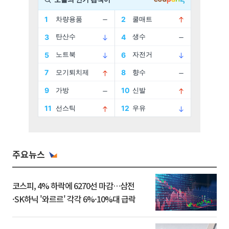
주요뉴스
코스피, 4% 하락에 6270선 마감…삼전
·SK하닉 '와르르' 각각 6%·10%대 급락