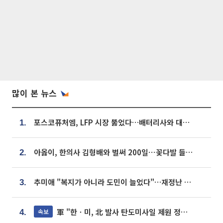
많이 본 뉴스
포스코퓨처엠, LFP 시장 뚫었다…배터리사와 대규모 장기 공급 합의
1.
아옳이, 한의사 김형배와 벌써 200일⋯꽃다발 들고 "프러포즈 아냐"
2.
추미애 "복지가 아니라 도민이 늘었다"…재정난 책임론 정면돌파
3.
軍 "한ㆍ미, 北 발사 탄도미사일 제원 정밀분석 중"
속보
4.