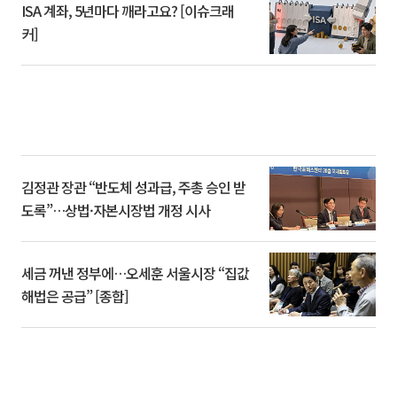
ISA 계좌, 5년마다 깨라고요? [이슈크래
커]
김정관 장관 “반도체 성과급, 주총 승인 받
도록”…상법·자본시장법 개정 시사
세금 꺼낸 정부에…오세훈 서울시장 “집값
해법은 공급” [종합]