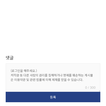
댓글
0 / 300