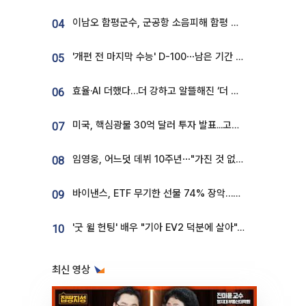
이남오 함평군수, 군공항 소음피해 함평 보상 요구
04
'개편 전 마지막 수능' D-100⋯남은 기간 성적 올릴 전략은
05
효율·AI 더했다…더 강하고 알뜰해진 ‘더 뉴 그랜저 하이브리드’ [ET의 모빌리티]
06
미국, 핵심광물 30억 달러 투자 발표...고려아연 대미투자 언급
07
임영웅, 어느덧 데뷔 10주년⋯"가진 것 없던 시절, 내 앞엔 20명의 팬뿐"
08
바이낸스, ETF 무기한 선물 74% 장악…한국 레버리지 ETF 거래 급증 [e가상자산]
09
'굿 윌 헌팅' 배우 "기아 EV2 덕분에 살아"…교통사고 후 안전성 극찬
10
최신 영상