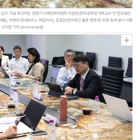
 있다. 이날 회의에는 안완기 미래전략위원회 위원장(한국공학대 석좌교수·전 한국생산
대표), 박현주(현대모비스 독립이사), 김철만(법무법인 율촌 변호사) 위원 등과 본지 이종
고이란 기자 photoeran@