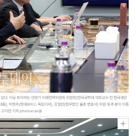
 있다. 이날 회의에는 안완기 미래전략위원회 위원장(한국공학대 석좌교수·전 한국생산
대표), 박현주(현대모비스 독립이사), 김철만(법무법인 율촌 변호사) 위원 등과 본지 이종
고이란 기자 photoeran@