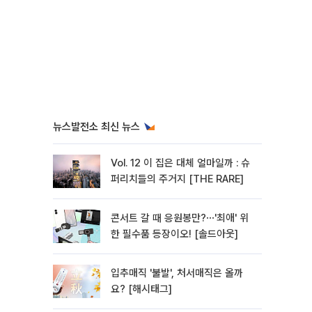
뉴스발전소 최신 뉴스
Vol. 12 이 집은 대체 얼마일까 : 슈
퍼리치들의 주거지 [THE RARE]
콘서트 갈 때 응원봉만?⋯'최애' 위
한 필수품 등장이오! [솔드아웃]
입추매직 '불발', 처서매직은 올까
요? [해시태그]