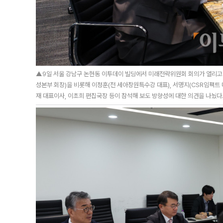
▲9일 서울 강남구 논현동 이투데이 빌딩에서 미래전략위원회 회의가 열리고
성본부 회장)을 비롯해 이정훈(전 세아창원특수강 대표), 서명지(CSR임팩트 
재 대표이사, 이초희 편집국장 등이 참석해 보도 방향성에 대한 의견을 나눴다. 