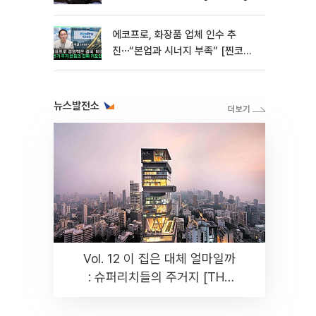
에코프로, 화장품 업체 인수 추
진⋯“본업과 시너지 부족” [찐코노
미]
뉴스발전소
Vol. 12 이 집은 대체 얼마일까
: 슈퍼리치들의 주거지 [THE
RARE]