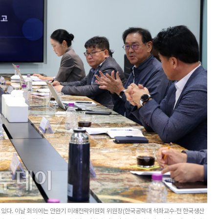
 있다. 이날 회의에는 안완기 미래전략위원회 위원장(한국공학대 석좌교수·전 한국생산