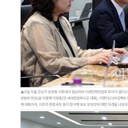
▲9일 서울 강남구 논현동 이투데이 빌딩에서 미래전략위원회 회의가 열리고
성본부 회장)을 비롯해 이정훈(전 세아창원특수강 대표), 서명지(CSR임팩트 
재 대표이사, 이초희 편집국장 등이 참석해 보도 방향성에 대한 의견을 나눴다. 