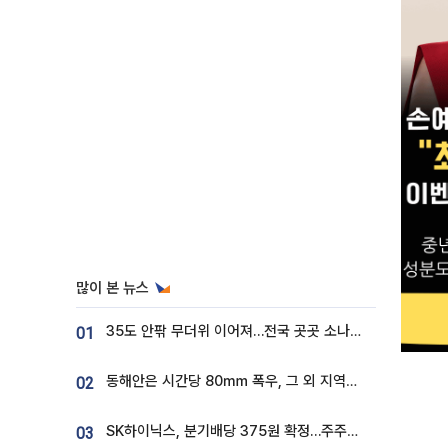
많이 본 뉴스
35도 안팎 무더위 이어져…전국 곳곳 소나기 [오늘 날씨]
01
동해안은 시간당 80㎜ 폭우, 그 외 지역은 폭염…‘극과 극 날씨’
02
SK하이닉스, 분기배당 375원 확정…주주환원책 9월로 앞당겨 발표
03