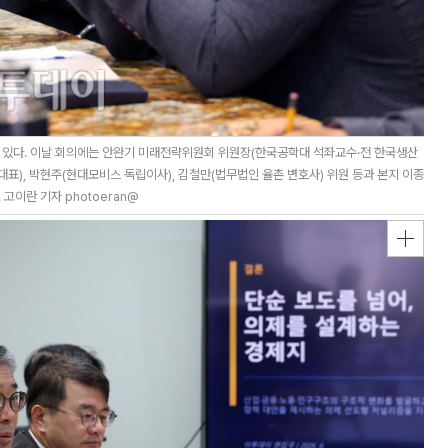
 있다. 이날 회의에는 안완기 미래전략위원회 위원장(한국공학대 석좌교수·전 한국생산
대표), 박현주(현대모비스 독립이사), 김철만(법무법인 율촌 변호사) 위원 등과 본지 이종
고이란 기자 photoeran@