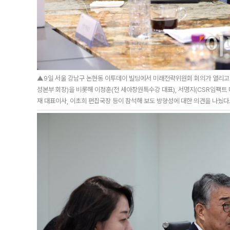
▲9일 서울 강남구 논현동 이투데이 빌딩에서 미래전략위원회 회의가 열리고
성본부 회장)을 비롯해 이정훈(전 세아창원특수강 대표), 서명지(CSR임팩트 
재 대표이사, 이초희 편집국장 등이 참석해 보도 방향성에 대한 의견을 나눴다. 