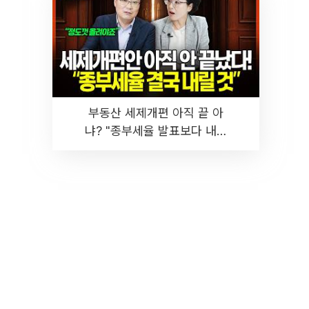
부동산 세제개편 아직 끝 아
냐? "종부세율 발표보다 내릴
것" 장기거주·양도세 전망 I 집
땅지성 I 김인만, 진미윤