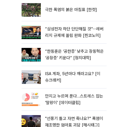
극한 폭염의 붉은 마침표 [한컷]
“삼성전자 하단 단단해질 것”⋯레버
리지 규제에 쏠림 완화 [찐코노미]
“한동훈은 ‘공한증’ 낮추고 장동혁은
‘공장증’ 키운다” [정치대학]
ISA 계좌, 5년마다 깨라고요? [이
슈크래커]
만지고 누르며 푼다…스트레스 잡는
'말랑이' [데이터클립]
"선풍기 틀고 자면 죽나요?" 폭염이
재조명한 엄마표 괴담 [해시태그]