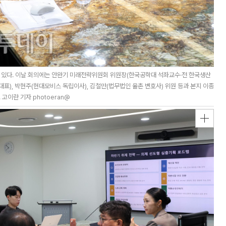
 있다. 이날 회의에는 안완기 미래전략위원회 위원장(한국공학대 석좌교수·전 한국생산
대표), 박현주(현대모비스 독립이사), 김철만(법무법인 율촌 변호사) 위원 등과 본지 이종
고이란 기자 photoeran@