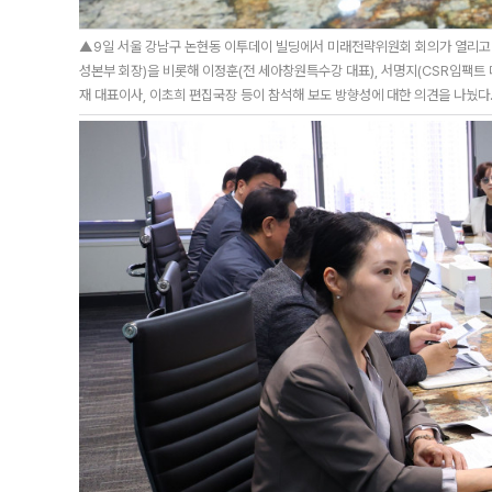
▲9일 서울 강남구 논현동 이투데이 빌딩에서 미래전략위원회 회의가 열리고
성본부 회장)을 비롯해 이정훈(전 세아창원특수강 대표), 서명지(CSR임팩트 
재 대표이사, 이초희 편집국장 등이 참석해 보도 방향성에 대한 의견을 나눴다. 