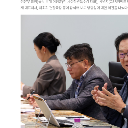
성본부 회장)을 비롯해 이정훈(전 세아창원특수강 대표), 서명지(CSR임팩트 
재 대표이사, 이초희 편집국장 등이 참석해 보도 방향성에 대한 의견을 나눴다. 