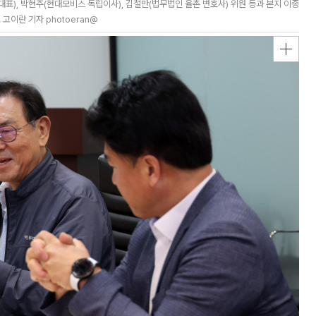
대표), 박현주(현대모비스 독립이사), 김철만(법무법인 율촌 변호사) 위원 등과 본지 이종
고이란 기자 photoeran@