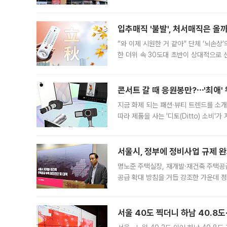
우유, 과일 같은 신선식품이 차근차근 자
입추매직 '불발', 처서매직은 올
“와 이제 시원한 거 같아” 단체 ‘뇌손상
한 더위 속 30도대 초반이 상대적으로
지역에 있었습니다. 7월 말에는 서풍과
콘서트 갈 때 응원봉만?⋯'최애'
지금 화제 되는 패션·뷰티 트렌드를 소개
따라 제품을 사는 '디토(Ditto) 소비
어디일까요? 아이돌 콘서트 시작을 기다
서울시, 정부에 정비사업 규제 완화
명노준 주택실장, 재개발·재건축 주택공
공급 확대 방침을 거듭 강조한 가운데 정
면 반박하고 나섰다. 명노준 서울시 주택
서울 40도 찍더니 하남 40.8도