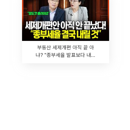
부동산 세제개편 아직 끝 아
냐? "종부세율 발표보다 내릴
것" 장기거주·양도세 전망 I 집
땅지성 I 김인만, 진미윤