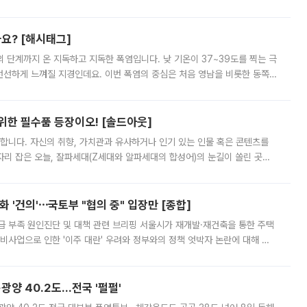
리를 잡기 시작했지만, 매장 곳곳엔 여전히 텅 빈 매대가 먼저 눈에 들어왔
까요? [해시태그]
’의 단계까지 온 지독하고 지독한 폭염입니다. 낮 기온이 37~39도를 찍는 극
 선선하게 느껴질 지경인데요. 이번 폭염의 중심은 처음 영남을 비롯한 동쪽
 북서풍이 산맥을 넘어 영남 쪽으로 내려오면서 뜨겁고 건조해졌는데요.
 위한 필수품 등장이오! [솔드아웃]
합니다. 자신의 취향, 가치관과 유사하거나 인기 있는 인물 혹은 콘텐츠를
'가 자리 잡은 오늘, 잘파세대(Z세대와 알파세대의 합성어)의 눈길이 쏠린 곳은
리는 공연장. 응원봉만큼이나 눈에 띄는 게 있습니다. 공연이 시작되기
 '건의'⋯국토부 "협의 중" 입장만 [종합]
급 부족 원인진단 및 대책 관련 브리핑 서울시가 재개발·재건축을 통한 주택
비사업으로 인한 '이주 대란' 우려와 정부와의 정책 엇박자 논란에 대해 정
실장은 2031년까지 31만 가구 착공 목표에 차질이 없다는 입장이나,
·광양 40.2도…전국 '펄펄'