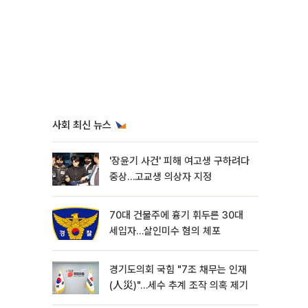
사회 최신 뉴스
'장윤기 사건' 피해 여고생 구하려다
중상…고교생 의상자 지정
70대 건물주에 흉기 휘두른 30대
세입자…살인미수 혐의 체포
경기도의회 국힘 "7조 채무는 인재
(人災)"…세수 추계 조작 의혹 제기