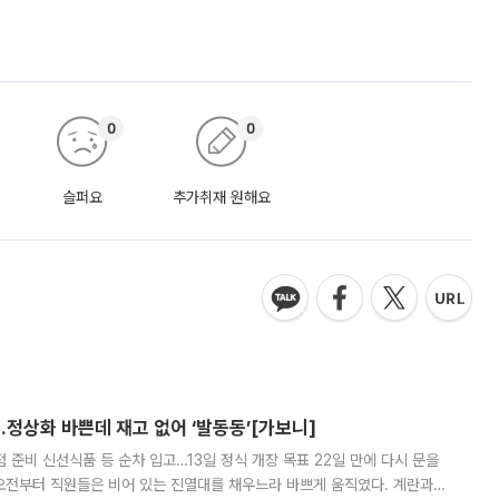
0
0
슬퍼요
추가취재 원해요
…정상화 바쁜데 재고 없어 ‘발동동’[가보니]
준비 신선식품 등 순차 입고…13일 정식 개장 목표 22일 만에 다시 문을
오전부터 직원들은 비어 있는 진열대를 채우느라 바쁘게 움직였다. 계란과