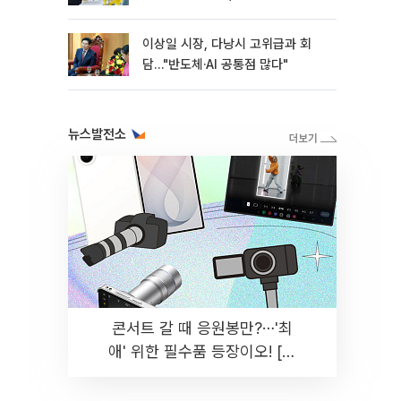
이상일 시장, 다낭시 고위급과 회
담…"반도체·AI 공통점 많다"
뉴스발전소
콘서트 갈 때 응원봉만?⋯'최
애' 위한 필수품 등장이오! [솔
드아웃]