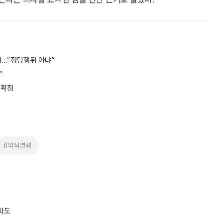
정…“정당행위 아냐”
”
 확정
#약식명령
화도