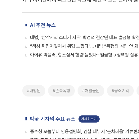
AI 추천 뉴스
대법, ‘삼각지역 스티커 시위’ 박경석 전장연 대표 벌금형 확
“책상 뒤집어엎어서 위협 느꼈다”… 대법 “폭행죄 성립 안 돼
아이유 악플러, 항소심서 형량 늘었다⋯벌금형→징역형 집유
#대법원
#존속폭행
#처벌불원
#공소기각
박꽃 기자의 주요 뉴스
자세히보기
중수청 오늘부터 임용설명회, 검찰 내부서 '눈치싸움' 기류변