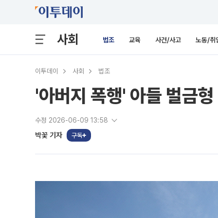
사회
법조
교육
사건/사고
노동/취
이투데이
사회
법조
'아버지 폭행' 아들 벌금형
수정 2026-06-09 13:58
박꽃 기자
구독