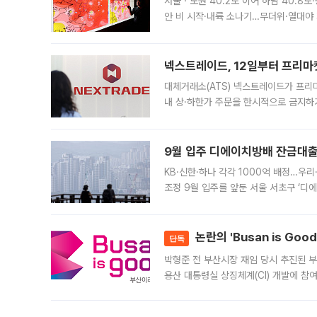
서울ㆍ노원 40.2도 이어 하남 40.8도
안 비 시작·내륙 소나기…무더위·열대야 
에서도 40도를 웃도는 기온이 관측됐다
의 극심한
넥스트레이드, 12일부터 프리마
대체거래소(ATS) 넥스트레이드가 프리
내 상·하한가 주문을 한시적으로 금지하
가 체결 사례와 관련해 설명자료를 내고
9월 입주 디에이치방배 잔금대출
KB·신한·하나 각각 1000억 배정…우
조정 9월 입주를 앞둔 서울 서초구 ‘디
은행과 NH농협은행도 대출 취급을 검토
민은행
논란의 'Busan is Go
단독
박형준 전 부산시장 재임 당시 추진된 부산
용산 대통령실 상징체계(CI) 개발에 참
도시브랜드 사업이 공개 이후 시민 공감