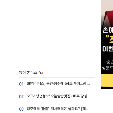
많이 본 뉴스
SK하이닉스, 용인·청주에 54조 투자…AI 메모리 생산기지 키운다
01
'2TV 생생정보' 오늘방송맛집- 배우 강성진 단골! 쌀국수ㆍ푸팟퐁 커리 맛집 '블○○○'
02
입추매직 '불발', 처서매직은 올까요? [해시태그]
03