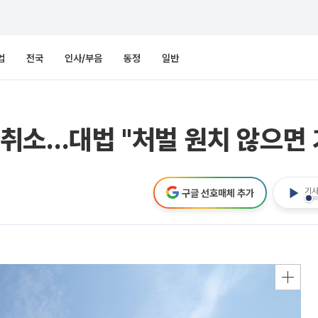
업
전국
인사/부음
동정
일반
 취소…대법 "처벌 원치 않으면 
기사
구글 선호매체 추가