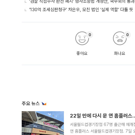
‘검찰 직접수사 완전 폐지’ 형사소송법 개정안, 국무회의 통과
‘130억 조세심판청구’ 차은우, 모친 법인 ‘실제 역할’ 다툴 듯
0
0
좋아요
화나요
주요 뉴스
22일 만에 다시 문 연 홈플러스
서울월드컵경기장점 67명 출근해 재개점 
연 홈플러스 서울월드컵경기장점. 7일 