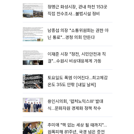
정명근 화성시장, 관내 하천 153곳
직접 전수조사…불법시설 정비
남종섭 의장 "소통위원회는 권한 아
닌 통로"…경청 의회 만든다
이재준 시장 "정전, 시민안전과 직
결"…수원시 비상대응체계 가동
토요일도 폭염 이어진다…최고체감
온도 35도 안팎 [내일 날씨]
용인시의회, '컬처노믹스Ⅲ' 발대
식…문화자원 경제화 정책 착수
추미애 "핵 없는 세상 될 때까지"…
원폭피해 81주년, 국경 넘은 증언