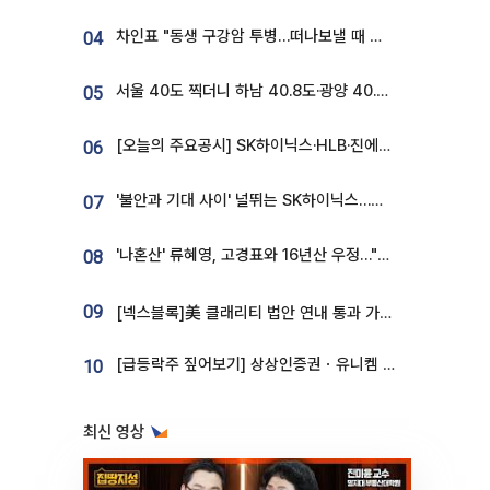
차인표 "동생 구강암 투병…떠나보낼 때 가장 힘들었다”
04
서울 40도 찍더니 하남 40.8도·광양 40.2도…전국 '펄펄'
05
[오늘의 주요공시] SK하이닉스·HLB·진에어·포스코홀딩스·네이버·대우건설 등
06
'불안과 기대 사이' 널뛰는 SK하이닉스…증권가 "HBM4·LTA 기반 펀터멘털 견고"
07
'나혼산' 류혜영, 고경표와 16년산 우정…"자취방서 부모님과 마주쳐"
08
09
[넥스블록]美 클래리티 법안 연내 통과 가능성 13%…상원 문턱서 제동
[급등락주 짚어보기] 상상인증권ㆍ유니켐 2연속, 본느 6연속 ‘상한가’⋯M&A 훈풍 분 증시
10
최신 영상