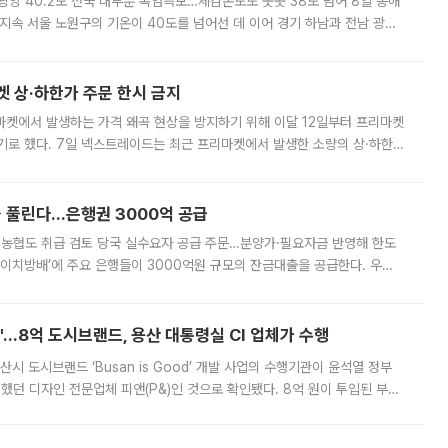
·광양 40.2도 전국 대부분 폭염특보…체감온도도 곳곳 38도 넘어 8일 동해
지속 서울 노원구의 기온이 40도를 넘어선 데 이어 경기 하남과 전남 광양
. 전국 대부분 지역에 폭염특보가 내려진 가운데 곳곳에서 39~40도 안팎
켓 상·하한가 주문 한시 금지
마켓에서 발생하는 가격 왜곡 현상을 방지하기 위해 이달 12일부터 프리마켓
기로 했다. 7일 넥스트레이드는 최근 프리마켓에서 발생한 소량의 상·하한
, 주문 오류로 인한 가격 급등락을 최소화하기 위한 비상 대응방안을 발표
 풀린다…은행권 3000억 공급
리·농협도 취급 검토 당국 실수요자 공급 주문…분양가·필요자금 반영해 한도
에이치방배’에 주요 은행들이 3000억원 규모의 잔금대출을 공급한다. 우리
하고 있어 향후 공급 규모가 늘어날 전망이다. 7일 금융권에 따르면 KB국
od'…8억 도시브랜드, 용산 대통령실 CI 업체가 수행
시 도시브랜드 ‘Busan is Good’ 개발 사업의 수행기관이 윤석열 정부
여했던 디자인 전문업체 피앤(P&)인 것으로 확인됐다. 8억 원이 투입된 부산
 부족과 디자인 정체성 논란에 휩싸였던 만큼, 사업 선정 과정과 결과물에