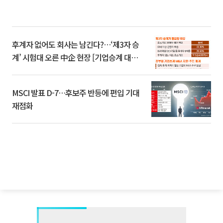
후계자 없어도 회사는 남긴다?…‘제3자 승
계’ 시험대 오른 中企 현장 [기업승계 대전
환]
MSCI 발표 D-7…후보주 반등에 편입 기대
재점화