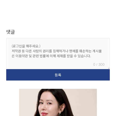
댓글
0 / 300