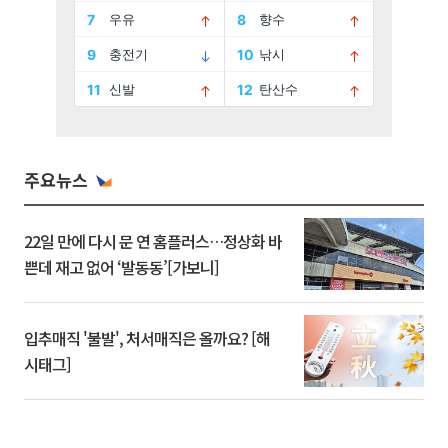
주요뉴스
22일 만에 다시 문 연 홈플러스…정상화 바
쁜데 재고 없어 ‘발동동’[가보니]
입추매직 '불발', 처서매직은 올까요? [해
시태그]