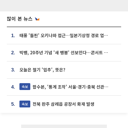
많이 본 뉴스
태풍 '돌핀' 오키나와 접근…일본기상청 경로 업데이트
1.
빅뱅, 20주년 기념 '새 뱅봉' 선보인다⋯콘서트 앞두고 팝업 개최
2.
오늘은 절기 '입추', 뜻은?
3.
합수본, '통계 조작' 서울·경기·충북 선관위 등 추가 압수수색
속보
4.
전북 완주 삼례읍 공장서 화재 발생
속보
5.