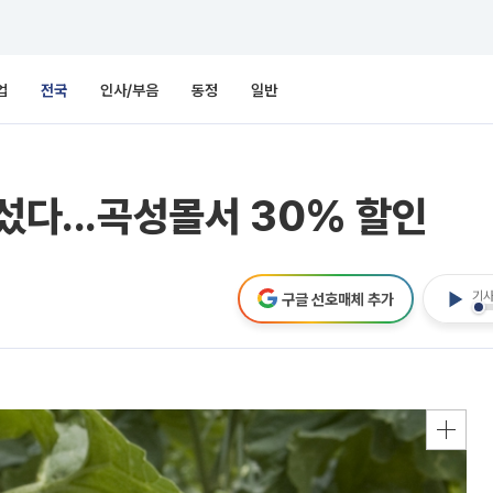
업
전국
인사/부음
동정
일반
섰다...곡성몰서 30% 할인
기사
구글 선호매체 추가