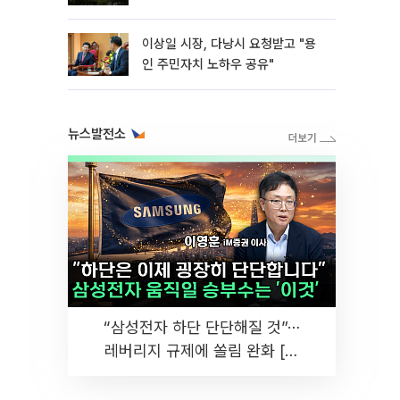
이상일 시장, 다낭시 요청받고 "용
인 주민자치 노하우 공유"
뉴스발전소
“삼성전자 하단 단단해질 것”⋯
레버리지 규제에 쏠림 완화 [찐
코노미]