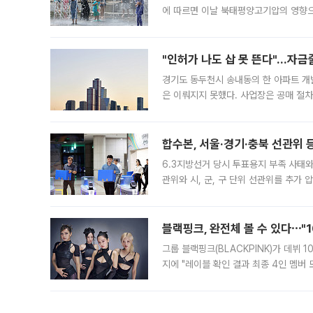
에 따르면 이날 북태평양고기압의 영향으
도, 낮 최고기온은 31~39도로, 전국
"인허가 나도 삽 못 뜬다"…자금
경기도 동두천시 송내동의 한 아파트 개
은 이뤄지지 못했다. 사업장은 공매 절차
3차 공매까지 진행됐으나 모두 유찰됐다.
후
합수본, 서울·경기·충북 선관위 등
6.3지방선거 당시 투표용지 부족 사태
관위와 시, 군, 구 단위 선관위를 추가
부(김태훈 서울중앙지검 3차장검사)는 
블랙핑크, 완전체 볼 수 있다⋯"
그룹 블랙핑크(BLACKPINK)가 데뷔
지에 "레이블 확인 결과 최종 4인 멤버
10주년을 이틀 앞둔 6일 10주년 기념행
확한