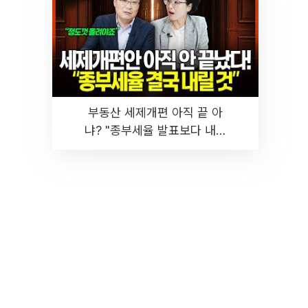
부동산 세제개편 아직 끝 아
냐? "종부세율 발표보다 내릴
것" 장기거주·양도세 전망 I 집
땅지성 I 김인만, 진미윤