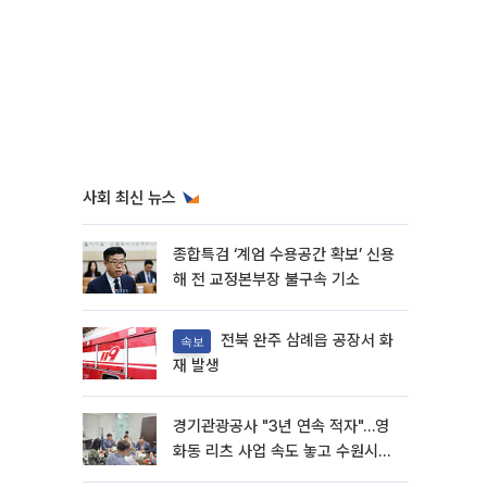
사회 최신 뉴스
종합특검 ‘계엄 수용공간 확보’ 신용
해 전 교정본부장 불구속 기소
전북 완주 삼례읍 공장서 화
속보
재 발생
경기관광공사 "3년 연속 적자"…영
화동 리츠 사업 속도 놓고 수원시와
이견