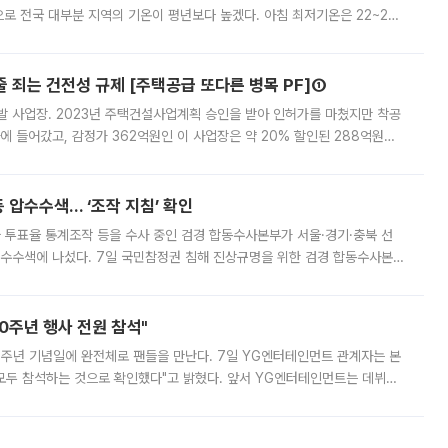
로 전국 대부분 지역의 기온이 평년보다 높겠다. 아침 최저기온은 22~27
 대부분 지역에 폭염특보가 발효된 가운데 최고체감온도는 35도 안팎까지 올라
줄 죄는 건전성 규제 [주택공급 또다른 병목 PF]①
발 사업장. 2023년 주택건설사업계획 승인을 받아 인허가를 마쳤지만 착공
에 들어갔고, 감정가 362억원인 이 사업장은 약 20% 할인된 288억원에
 현재는 4차 공매를 위한 조건 협의가 진행 중이다. 수도권의 주요 주거 배
 압수수색… ‘조작 지침’ 확인
와 투표율 통계조작 등을 수사 중인 검경 합동수사본부가 서울·경기·충북 선
 압수수색에 나섰다. 7일 국민참정권 침해 진상규명을 위한 검경 합동수사본
추가 증거 확보를 위해 중앙선관위, 서울시·경기도·충청북도 선관위, 김포시
10주년 행사 전원 참석"
 10주년 기념일에 완전체로 팬들을 만난다. 7일 YG엔터테인먼트 관계자는 본
 모두 참석하는 것으로 확인했다"고 밝혔다. 앞서 YG엔터테인먼트는 데뷔
사 개최를 공지한 바 있다. 다만 장소를 '8일 오후 서울 모처'로 안내하며 정