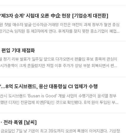
리를 잡기 시작했지만, 매장 곳곳엔 여전히 텅 빈 매대가 먼저 눈에 들어왔
제3자 승계’ 시험대 오른 中企 현장 [기업승계 대전환]
지원 첫발 매수자 발굴·인수자금·거래망 이전은 여전히 과제 정부가 혈연 중심
장기근속 임직원 등 제3자에게 연다. 후계자를 찾지 못한 중소기업이 폐업
해 기술과 일자리를 남기도록 하겠다는 취지다. 다만 세금 감면만으로 거래를
에 편입 기대 재점화
월 정기 리뷰 발표가 일주일 앞으로 다가오면서 편출입 후보 종목에 관심이
 시가총액이 크게 흔들렸지만 저점 이후 주가가 상당 부분 회복되면서 편입
다시 부각되고 있다. 7일 금융투자업계에 따르면 MSCI는 한국시간으로 오는
od'…8억 도시브랜드, 용산 대통령실 CI 업체가 수행
시 도시브랜드 ‘Busan is Good’ 개발 사업의 수행기관이 윤석열 정부
여했던 디자인 전문업체 피앤(P&)인 것으로 확인됐다. 8억 원이 투입된 부산
 부족과 디자인 정체성 논란에 휩싸였던 만큼, 사업 선정 과정과 결과물에
ㆍ전라 폭염 [날씨]
 금요일인 7일 낮 기온이 최고 39도까지 오르며 폭염이 이어지겠다. 기상청