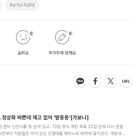
#농가소득증대
0
0
슬퍼요
추가취재 원해요
…정상화 바쁜데 재고 없어 ‘발동동’[가보니]
준비 신선식품 등 순차 입고…13일 정식 개장 목표 22일 만에 다시 문을
오전부터 직원들은 비어 있는 진열대를 채우느라 바쁘게 움직였다. 계란과