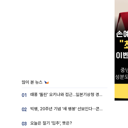
많이 본 뉴스
태풍 '돌핀' 오키나와 접근…일본기상청 경로 업데이트
01
빅뱅, 20주년 기념 '새 뱅봉' 선보인다⋯콘서트 앞두고 팝업 개최
02
오늘은 절기 '입추', 뜻은?
03