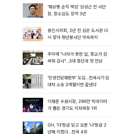
‘채상병 순직 책임’ 임성근 전 사단
장, 항소심도 징역 3년
용인시의회, 2년 전 심은 도서관 다
시 찾아 청년봉사단 약속까지
추미애 "나라가 못한 일, 종교가 감
싸줘 감사"…3대 종단과 첫 만남
‘민생전담재판부’ 도입…전세사기·임
대차 소송 3개월이면 끝낸다
이재준 수원시장, 286만 빅데이터
가 뽑은 경기도 지자체장 1위
GH, '다'등급 딛고 오른 '나'등급 2
년째 지켰다…전국 4위