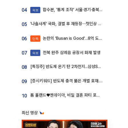
합수본, '통계 조작' 서울·경기·충북 선관위 등 추가 압수수색
04
속보
‘나솔사계’ 국화, 결별 후 재등장⋯첫인상 투표 휩쓸고 ‘인기녀’ 등극
05
논란의 'Busan is Good'…8억 도시브랜드, 용산 대통령실 CI 업체가 수행
06
단독
전북 완주 삼례읍 공장서 화재 발생
07
속보
[특징주] 반도체 온기 탄 2차전지...삼성SDI, 장 초반 7% 넘게 껑충
08
[증시키워드] 반도체 충격 뚫은 개별 호재...포스코퓨처엠·에코프로·한화솔루션 '눈길'
09
톰 홀랜드♥젠데이아, 비밀 결혼 파티 포착⋯호텔 대관비만 9억
10
최신 영상