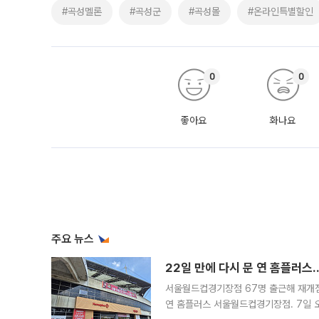
#곡성멜론
#곡성군
#곡성몰
#온라인특별할인
0
0
좋아요
화나요
주요 뉴스
22일 만에 다시 문 연 홈플러스
서울월드컵경기장점 67명 출근해 재개점 
연 홈플러스 서울월드컵경기장점. 7일 