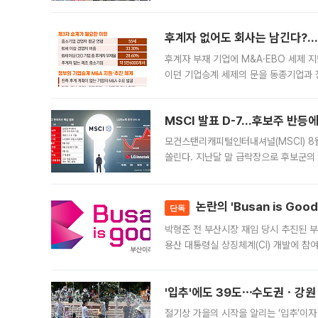
우유, 과일 같은 신선식품이 차근차근 자
후계자 없어도 회사는 남긴다?…‘
후계자 부재 기업에 M&A·EBO 세제 
이던 기업승계 세제의 문을 동종기업과 
대신 M&A나 임직원 인수(EBO)를 통
늘
MSCI 발표 D-7…후보주 반등
모건스탠리캐피털인터내셔널(MSCI) 8
쏠린다. 지난달 말 급락장으로 후보군의
가능성과 지수 추종 자금 유입 기대가 
논란의 'Busan is Go
단독
박형준 전 부산시장 재임 당시 추진된 부산
용산 대통령실 상징체계(CI) 개발에 참
도시브랜드 사업이 공개 이후 시민 공감
'입추'에도 39도⋯수도권ㆍ강원
절기상 가을의 시작을 알리는 ‘입추’이자