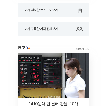
내가 저장한 뉴스 모아보기
내가 구독한 기자 전체보기
한 컷
1410원대 원·달러 환율, 10개