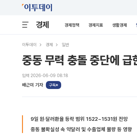
경제
경제정책
경제지표
생활경제
이투데이
경제
일반
중동 무력 충돌 중단에 급
입력 2026-06-09 08:18
배근미 기자
구독
9일 원·달러환율 등락 범위 1522~1531원 전망
중동 불확실성 속 약달러 및 수출업체 물량 등 영향