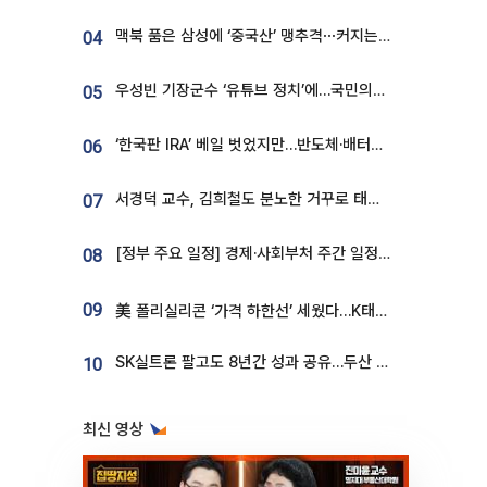
맥북 품은 삼성에 ‘중국산’ 맹추격⋯커지는 노트북 OLED 시장
04
우성빈 기장군수 ‘유튜브 정치’에…국민의힘 군의원들 집단 반발
05
‘한국판 IRA’ 베일 벗었지만…반도체·배터리 업계 “시행령이 관건”
06
서경덕 교수, 김희철도 분노한 거꾸로 태극기⋯"엉터리는 아냐, 아쉬울 뿐"
07
[정부 주요 일정] 경제·사회부처 주간 일정 (8월 10일 ~ 8월 14일)
08
09
美 폴리실리콘 ‘가격 하한선’ 세웠다…K태양광 수혜 기대
SK실트론 팔고도 8년간 성과 공유…두산 인수대금 2.3조가 끝 아냐
10
최신 영상