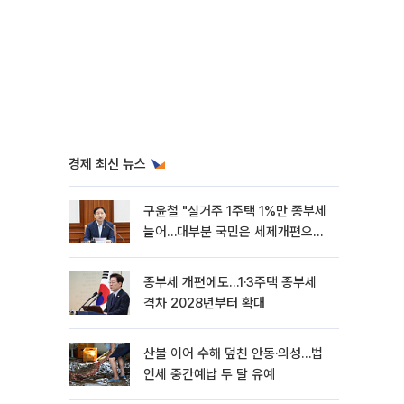
경제 최신 뉴스
구윤철 "실거주 1주택 1%만 종부세
늘어…대부분 국민은 세제개편으로
혜택"
종부세 개편에도…1·3주택 종부세
격차 2028년부터 확대
산불 이어 수해 덮친 안동·의성…법
인세 중간예납 두 달 유예