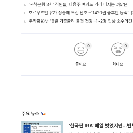
'국책은행 3사' 직원들, 다음주 여의도 거리 나서는 까닭은
호르무즈발 유가 상승에 투심 난조⋯"1420원 중후반 등락" 
우리금융硏 "8월 기준금리 동결 전망⋯1~2명 인상 소수의견 
0
0
좋아요
화나요
주요 뉴스
‘한국판 IRA’ 베일 벗었지만…