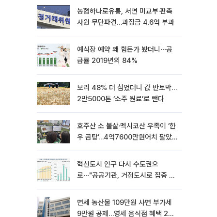
농협하나로유통, 서면 미교부·판촉
사원 무단파견…과징금 4.6억 부과
예식장 예약 왜 힘든가 봤더니⋯공
급률 2019년의 84%
보리 48% 더 심었더니 값 반토막…
2만5000톤 ‘소주 원료’로 뺀다
호주산 소 볼살·멕시코산 우족이 ‘한
우 곰탕’…4억7600만원어치 팔았
다
혁신도시 인구 다시 수도권으
로⋯"공공기관, 거점도시로 집중 이
전해야"
면세 농산물 109만원 사면 부가세
9만원 공제…영세 음식점 혜택 2년