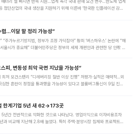
 배터리 셀 빠지면 반쪽 지원…업계 촉각 국내 판매 요건 변수…반도체 업계
등 첨단산업의 국내 생산을 지원하기 위해 이른바 ‘한국판 인플레이션 감축
를 신설했지만, 업계에서는 세부 지원 대상에 따라 정책 효과가 크게 달라
수렴…이달 말 정리 가능성”
없어” “주가누르기방지법, 정부가 조정 가닥잡아” 황희 ‘버스하우스’ 논란에 “해
 서울시가 중요해” 더불어민주당은 정부의 세제 개편안과 관련한 당 안팎 의
에 나서겠다고 예고했다. 민주당은 8월 말 당정 조율을 거친 개편안이
스피, 변동성 최악 국면 지났을 가능성”
 만에 최저 모건스탠리 “디레버리징 절반 이상 진행” 저평가·실적은 매력적…외
든 극심한 혼란이 정점을 통과했을 가능성이 있다고 블룸버그통신이 9일 진단
가 상당 부분 정리된 데다 금융당국의 규제 강화로 고위험 상품 거래도 급감
한계기업 5년 새 62→173곳
 5년간 전반적으로 악화한 것으로 나타났다. 영업이익으로 이자비용조차
년과 비교해 지난해 2.8배 늘었다. 특히 주택·분양시장 침체와 프로젝트파
 악화가 두드러졌다. 9일 한국건설산업연구원은 ‘2025년 건설업 외감기업