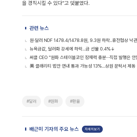
을 경직시킬 수 있다"고 덧붙였다.
관련 뉴스
원·달러 NDF 1478.4/1478.8원, 9.3원 하락..휴전협상 낙
뉴욕금값, 달러화 강세에 하락…금 선물 0.4%↓
써클 CEO "원화 스테이블코인 잠재력 충분⋯직접 발행은 안
美 클래리티 법안 연내 통과 가능성 13%…상원 문턱서 제동
#달러
#원화
#환율
배근미 기자의 주요 뉴스
자세히보기