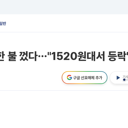
일반
한 불 껐다⋯"1520원대서 등락
기사
구글 선호매체 추가