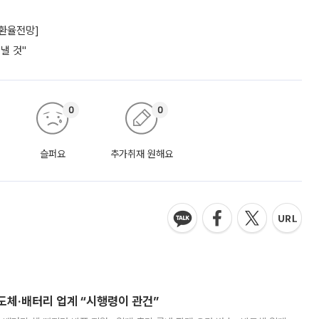
[환율전망]
낼 것"
0
0
슬퍼요
추가취재 원해요
반도체·배터리 업계 “시행령이 관건”