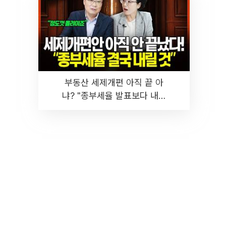
부동산 세제개편 아직 끝 아
냐? "종부세율 발표보다 내릴
것" 장기거주·양도세 전망 I 집
땅지성 I 김인만, 진미윤