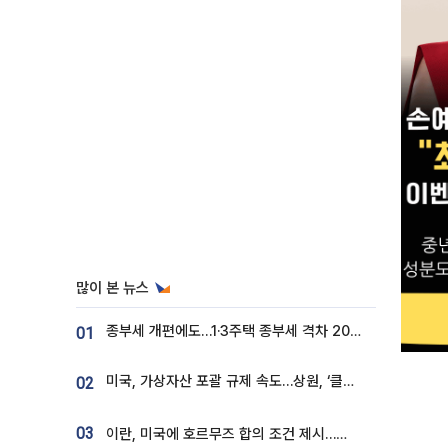
많이 본 뉴스
종부세 개편에도…1·3주택 종부세 격차 2028년부터 확대
01
미국, 가상자산 포괄 규제 속도…상원, ‘클래리티법’ 9월 절차투표 추진
02
03
이란, 미국에 호르무즈 합의 조건 제시…美 “경기 아직 안 끝나” [종합]