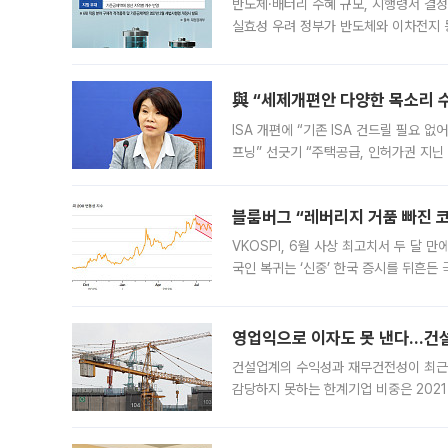
반도체·배터리 수혜 규모, 시행령서 결정
실효성 우려 정부가 반도체와 이차전지 
법(IRA)’으로 불리는 국내생산세액공제
與 “세제개편안 다양한 목소리 
ISA 개편에 “기존 ISA 건드릴 필요 
프닝” 선긋기 “주택공급, 인허가권 지닌
견을 수렴해 당정과 개편안에 대한 조율
블룸버그 “레버리지 거품 빠진 코
VKOSPI, 6월 사상 최고치서 두 달
국인 복귀는 ‘신중’ 한국 증시를 뒤흔
했다. 대규모 반대매매로 레버리지 투자
영업익으로 이자도 못 낸다…건설 
건설업계의 수익성과 재무건전성이 최근
감당하지 못하는 한계기업 비중은 2021
이낸싱(PF) 부담이 집중된 건축 부문의
경영