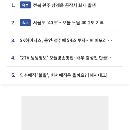
전북 완주 삼례읍 공장서 화재 발생
속보
1.
서울도 '40도'…오늘 노원 40.2도 기록
속보
2.
SK하이닉스, 용인·청주에 54조 투자…AI 메모리 생산기지 키운다
3.
'2TV 생생정보' 오늘방송맛집- 배우 강성진 단골! 쌀국수ㆍ푸팟퐁 커리 맛집 '블○○○'
4.
입추매직 '불발', 처서매직은 올까요? [해시태그]
5.