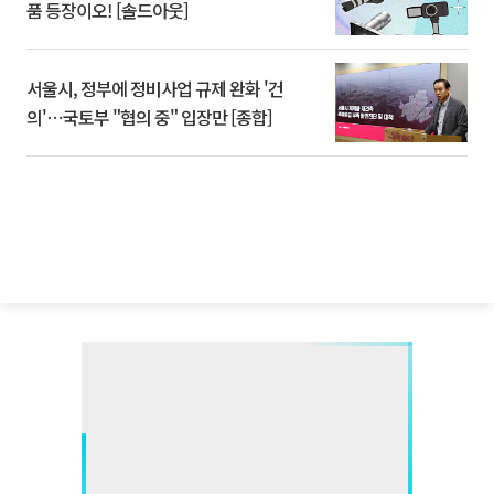
품 등장이오! [솔드아웃]
서울시, 정부에 정비사업 규제 완화 '건
의'⋯국토부 "협의 중" 입장만 [종합]