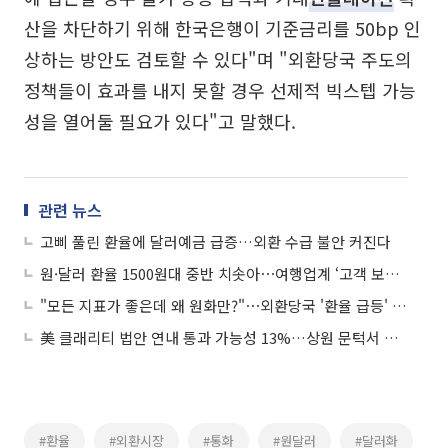
산을 차단하기 위해 한국은행이 기준금리를 50bp 인
상하는 방안도 검토할 수 있다"며 "외환당국 주도의
정책들이 효과를 내지 못할 경우 선제적 빅스텝 가능
성을 열어둘 필요가 있다"고 말했다.
관련 뉴스
고삐 풀린 환율에 달러예금 급증…외환 수급 불안 커진다
원·달러 환율 1500원대 중반 치솟아⋯여행업계 ‘고객 보호’ 총력
"모든 지표가 좋은데 왜 원화만?"⋯외환당국 '환율 급등' 구두 개입
美 클래리티 법안 연내 통과 가능성 13%…상원 문턱서 제동
#환율
#외환시장
#통화
#원달러
#달러화