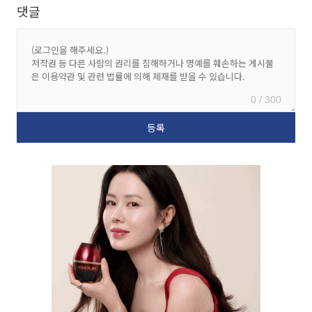
댓글
0 / 300