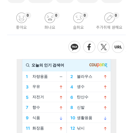
0
0
0
0
좋아요
화나요
슬퍼요
추가취재 원해요