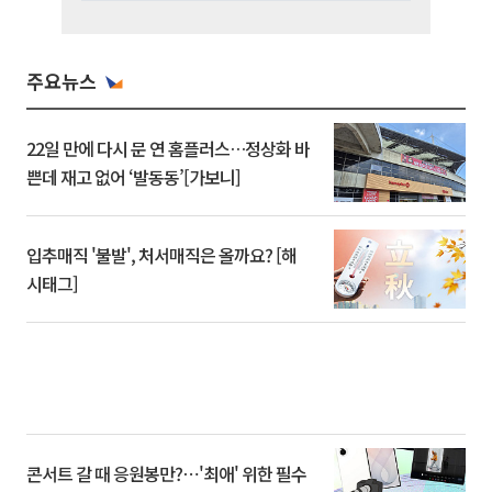
주요뉴스
22일 만에 다시 문 연 홈플러스…정상화 바
쁜데 재고 없어 ‘발동동’[가보니]
입추매직 '불발', 처서매직은 올까요? [해
시태그]
콘서트 갈 때 응원봉만?⋯'최애' 위한 필수