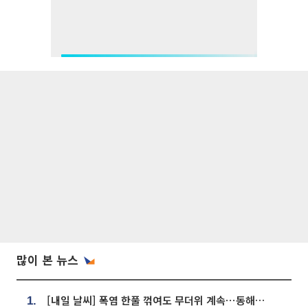
많이 본 뉴스
[내일 날씨] 폭염 한풀 꺾여도 무더위 계속⋯동해안 이틀 연속 비
1.