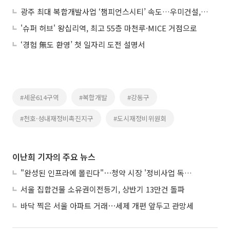
광주 최대 복합개발사업 ‘챔피언스시티’ 속도…우미건설, 1차 시공사 선정
'슈퍼 허브' 왕십리역, 최고 55층 마천루·MICE 거점으로
‘경험 無도 환영’ 첫 일자리 도전 설명서
#세운614구역
#복합개발
#강동구
#천호·성내재정비촉진지구
#도시재정비위원회
이난희 기자의 주요 뉴스
"완성된 인프라에 몰린다"⋯청약 시장 '정비사업 독주' 42배 격차
서울 집합건물 소유권이전등기, 상반기 13만건 돌파
바닥 찍은 서울 아파트 거래⋯세제 개편 앞두고 관망세