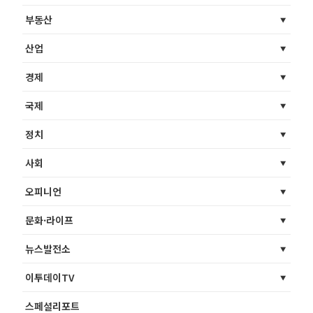
부동산
산업
경제
국제
정치
사회
오피니언
문화·라이프
뉴스발전소
이투데이TV
스페셜리포트