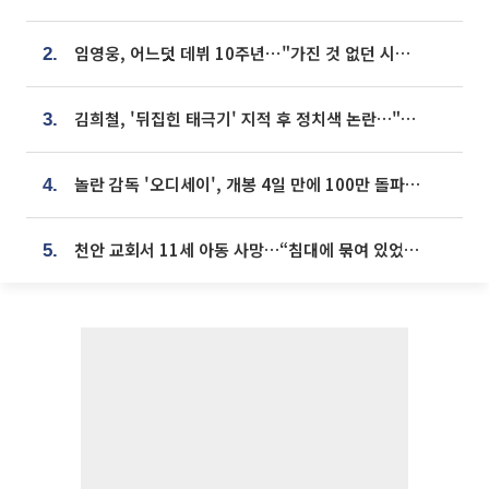
임영웅, 어느덧 데뷔 10주년⋯"가진 것 없던 시절, 내 앞엔 20명의 팬뿐"
2.
김희철, '뒤집힌 태극기' 지적 후 정치색 논란…"좌우 떠나 우리나라 국기"
3.
놀란 감독 '오디세이', 개봉 4일 만에 100만 돌파⋯'왕사남' 보다 빠르다
4.
천안 교회서 11세 아동 사망…“침대에 묶여 있었다” 진술 확보
5.