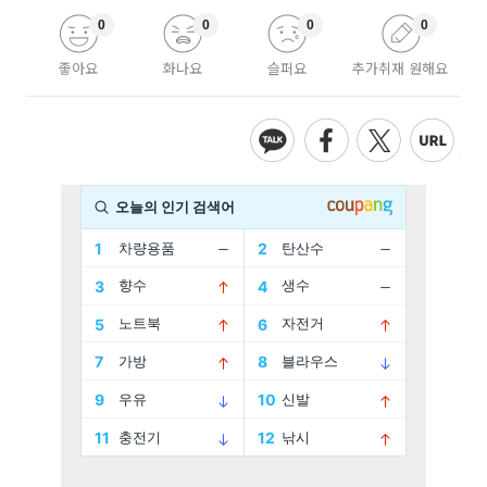
0
0
0
0
좋아요
화나요
슬퍼요
추가취재 원해요