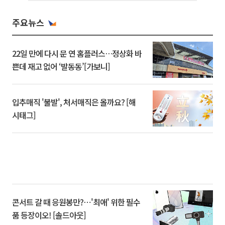
주요뉴스
22일 만에 다시 문 연 홈플러스…정상화 바
쁜데 재고 없어 ‘발동동’[가보니]
입추매직 '불발', 처서매직은 올까요? [해
시태그]
콘서트 갈 때 응원봉만?⋯'최애' 위한 필수
품 등장이오! [솔드아웃]