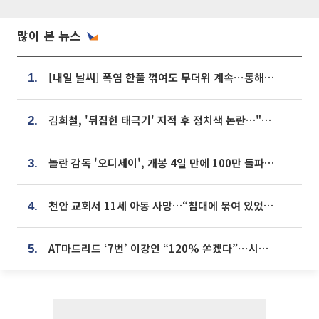
많이 본 뉴스
[내일 날씨] 폭염 한풀 꺾여도 무더위 계속⋯동해안 이틀 연속 비
1.
김희철, '뒤집힌 태극기' 지적 후 정치색 논란…"좌우 떠나 우리나라 국기"
2.
놀란 감독 '오디세이', 개봉 4일 만에 100만 돌파⋯'왕사남' 보다 빠르다
3.
천안 교회서 11세 아동 사망…“침대에 묶여 있었다” 진술 확보
4.
AT마드리드 ‘7번’ 이강인 “120% 쏟겠다”⋯시메오네 감독 “필요한 선수”
5.