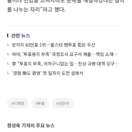
를 나누는 자리"라고 했다.
관련 뉴스
양의지 83만표 1위⋯올스타 팬투표 휩쓴 두산
여야, '투표용지 부족' 국정조사 요구서 제출…책임 소재는 충돌
李 “투표지 부족, 어처구니없는 일…진상 규명·대책 강구해야”
‘경험 無도 환영’ 첫 일자리 도전 설명서
#이재명
#투표
#선관위
정성욱 기자의 주요 뉴스