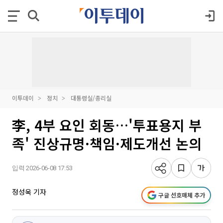
이투데이
정치
대통령실/총리실
李, 4부 요인 회동…'투표용지 부
족' 진상규명·책임·제도개선 논의
입력 2026-06-08 17:53
정성욱 기자
구글 선호매체 추가