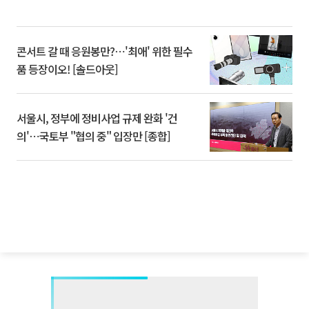
콘서트 갈 때 응원봉만?⋯'최애' 위한 필수
품 등장이오! [솔드아웃]
서울시, 정부에 정비사업 규제 완화 '건
의'⋯국토부 "협의 중" 입장만 [종합]