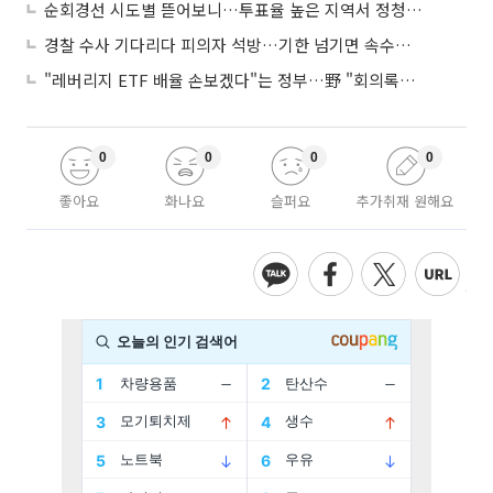
순회경선 시도별 뜯어보니…투표율 높은 지역서 정청래 강세
경찰 수사 기다리다 피의자 석방…기한 넘기면 속수무책
"레버리지 ETF 배율 손보겠다"는 정부…野 "회의록부터 내놔야"
0
0
0
0
좋아요
화나요
슬퍼요
추가취재 원해요