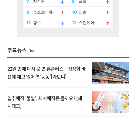
주요뉴스
22일 만에 다시 문 연 홈플러스…정상화 바
쁜데 재고 없어 ‘발동동’[가보니]
입추매직 '불발', 처서매직은 올까요? [해
시태그]