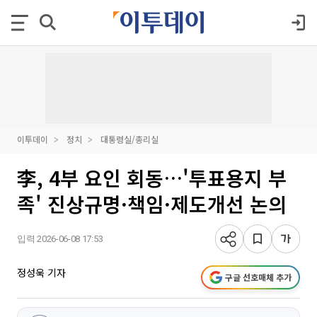
이투데이
정치
대통령실/총리실
李, 4부 요인 회동…'투표용지 부
족' 진상규명·책임·제도개선 논의
입력 2026-06-08 17:53
정성욱 기자
구글 선호매체 추가