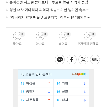
순회경선 시도별 뜯어보니…투표율 높은 지역서 정청래 강세
경찰 수사 기다리다 피의자 석방…기한 넘기면 속수무책
"레버리지 ETF 배율 손보겠다"는 정부…野 "회의록부터 내놔야"
0
0
0
0
좋아요
화나요
슬퍼요
추가취재 원해요