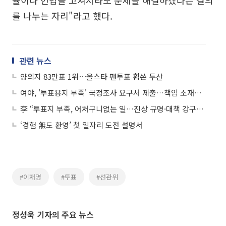
를 나누는 자리"라고 했다.
관련 뉴스
양의지 83만표 1위⋯올스타 팬투표 휩쓴 두산
여야, '투표용지 부족' 국정조사 요구서 제출…책임 소재는 충돌
李 “투표지 부족, 어처구니없는 일…진상 규명·대책 강구해야”
‘경험 無도 환영’ 첫 일자리 도전 설명서
#이재명
#투표
#선관위
정성욱 기자의 주요 뉴스