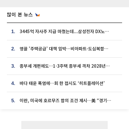
많이 본 뉴스
3445억 자사주 지급 마쳤는데...삼성전자 DX노조, 뒤늦은 '떼쓰기 집회'
1.
영끌 '주택공급' 대책 임박⋯비아파트·도심복합까지 총동원
2.
종부세 개편에도…1·3주택 종부세 격차 2028년부터 확대
3.
바다 태운 폭염에…회 한 접시도 ‘히트플레이션’
4.
이란, 미국에 호르무즈 합의 조건 제시…美 “경기 아직 안 끝나” [종합]
5.