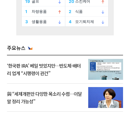
주요뉴스
‘한국판 IRA’ 베일 벗었지만…반도체·배터
리 업계 “시행령이 관건”
與 “세제개편안 다양한 목소리 수렴…이달
말 정리 가능성”