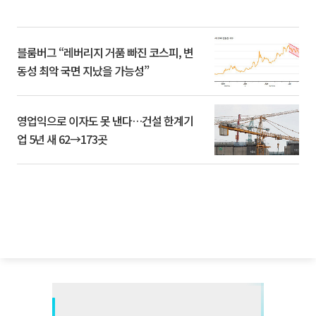
블룸버그 “레버리지 거품 빠진 코스피, 변
동성 최악 국면 지났을 가능성”
영업익으로 이자도 못 낸다…건설 한계기
업 5년 새 62→173곳