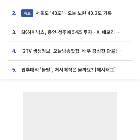
서울도 '40도'…오늘 노원 40.2도 기록
속보
2.
SK하이닉스, 용인·청주에 54조 투자…AI 메모리 생산기지 키운다
3.
'2TV 생생정보' 오늘방송맛집- 배우 강성진 단골! 쌀국수ㆍ푸팟퐁 커리 맛집 '블○○○'
4.
입추매직 '불발', 처서매직은 올까요? [해시태그]
5.