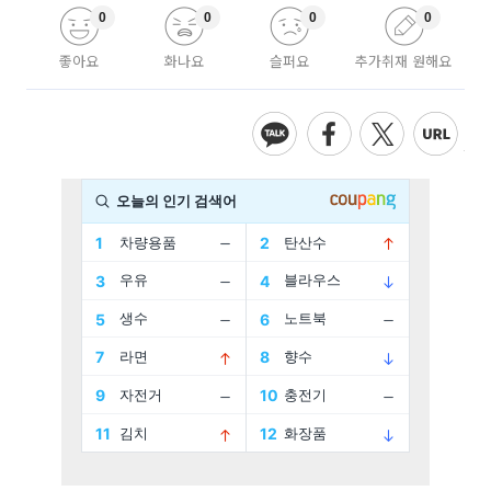
0
0
0
0
좋아요
화나요
슬퍼요
추가취재 원해요