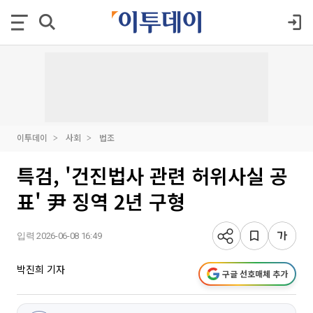
이투데이
사회
법조
특검, '건진법사 관련 허위사실 공
표' 尹 징역 2년 구형
입력 2026-06-08 16:49
박진희 기자
구글 선호매체 추가