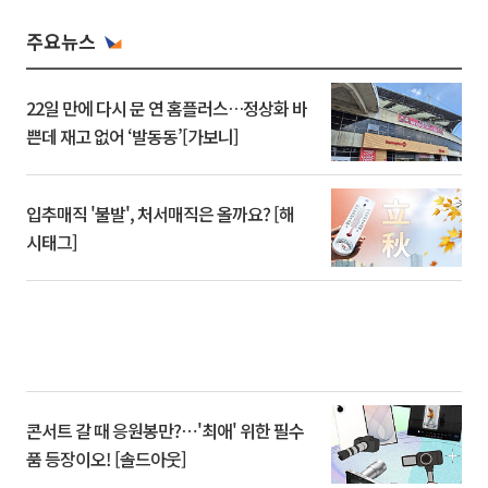
주요뉴스
22일 만에 다시 문 연 홈플러스…정상화 바
쁜데 재고 없어 ‘발동동’[가보니]
입추매직 '불발', 처서매직은 올까요? [해
시태그]
콘서트 갈 때 응원봉만?⋯'최애' 위한 필수
품 등장이오! [솔드아웃]