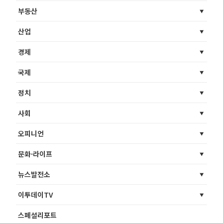
부동산
산업
경제
국제
정치
사회
오피니언
문화·라이프
뉴스발전소
이투데이TV
스페셜리포트