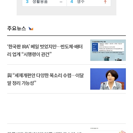
주요뉴스
‘한국판 IRA’ 베일 벗었지만…반도체·배터
리 업계 “시행령이 관건”
與 “세제개편안 다양한 목소리 수렴…이달
말 정리 가능성”