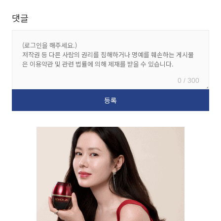
댓글
0 / 300