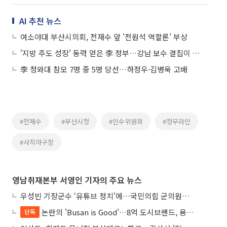
AI 추천 뉴스
여소야대 부산시의회, 전재수 앞 '전원석 역할론' 부상
'지방 주도 성장' 동력 얻은 李 정부…강남 보수 결집이 서울시장 판세 갈랐다
李 청와대 참모 7명 중 5명 당선…하정우·김병욱 고배
#전재수
#부산시정
#인수위원회
#정무라인
#사직야구장
영남취재본부 서영인 기자의 주요 뉴스
우성빈 기장군수 ‘유튜브 정치’에…국민의힘 군의원들 집단 반발
논란의 'Busan is Good'…8억 도시브랜드, 용산 대통령실 CI 업체가 수행
단독