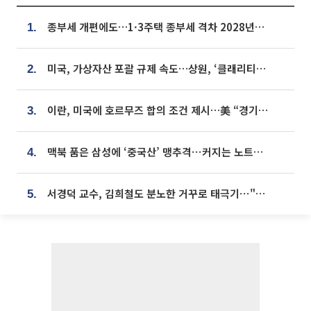
종부세 개편에도…1·3주택 종부세 격차 2028년부터 확대
1.
미국, 가상자산 포괄 규제 속도…상원, ‘클래리티법’ 9월 절차투표 추진
2.
이란, 미국에 호르무즈 합의 조건 제시…美 “경기 아직 안 끝나” [종합]
3.
맥북 품은 삼성에 ‘중국산’ 맹추격⋯커지는 노트북 OLED 시장
4.
서경덕 교수, 김희철도 분노한 거꾸로 태극기⋯"엉터리는 아냐, 아쉬울 뿐"
5.