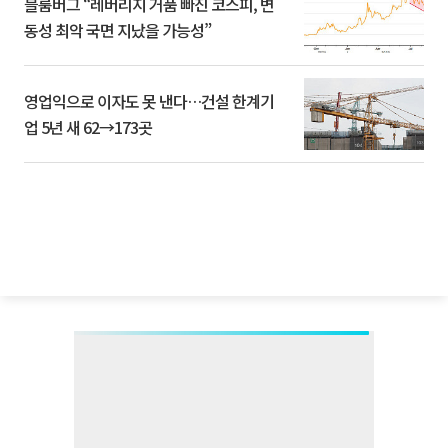
블룸버그 “레버리지 거품 빠진 코스피, 변
동성 최악 국면 지났을 가능성”
영업익으로 이자도 못 낸다…건설 한계기
업 5년 새 62→173곳