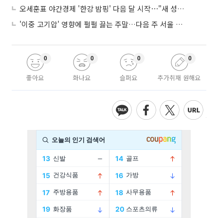
오세훈표 야간경제 '한강 밤핑' 다음 달 시작⋯"새 성장동력 만들 것"
'이중 고기압' 영향에 펄펄 끓는 주말…다음 주 서울 포함 서쪽이 더 덥다
0
0
0
0
좋아요
화나요
슬퍼요
추가취재 원해요