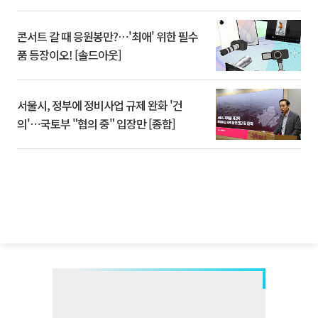
콘서트 갈 때 응원봉만?⋯'최애' 위한 필수
품 등장이오! [솔드아웃]
서울시, 정부에 정비사업 규제 완화 '건
의'⋯국토부 "협의 중" 입장만 [종합]