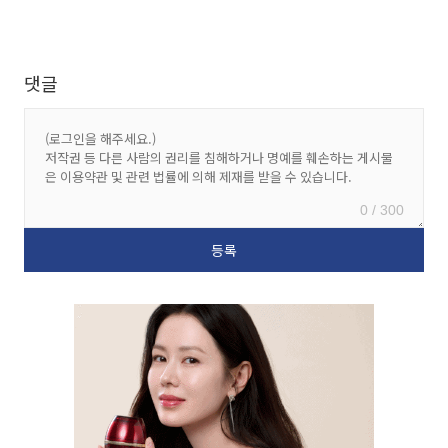
댓글
0 / 300