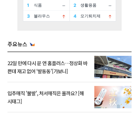
주요뉴스
22일 만에 다시 문 연 홈플러스…정상화 바
쁜데 재고 없어 ‘발동동’[가보니]
입추매직 '불발', 처서매직은 올까요? [해
시태그]