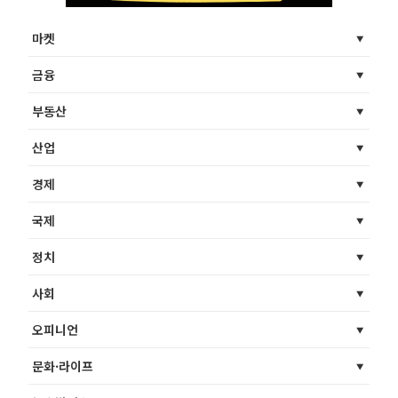
마켓
금융
부동산
산업
경제
국제
정치
사회
오피니언
문화·라이프