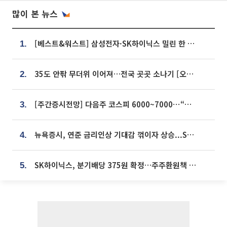
많이 본 뉴스
[베스트&워스트] 삼성전자·SK하이닉스 밀린 한 주…상상인증권은 85% 급등
1.
35도 안팎 무더위 이어져…전국 곳곳 소나기 [오늘 날씨]
2.
[주간증시전망] 다음주 코스피 6000~7000⋯“外人 수급은 정책이 변수”
3.
뉴욕증시, 연준 금리인상 기대감 꺾이자 상승...S&P500 사상 최고치 [종합]
4.
SK하이닉스, 분기배당 375원 확정…주주환원책 9월로 앞당겨 발표
5.