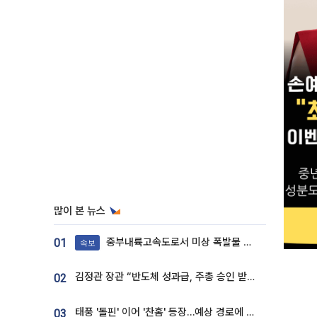
많이 본 뉴스
중부내륙고속도로서 미상 폭발물 발견
01
속보
김정관 장관 “반도체 성과급, 주총 승인 받도록”…상법·자본시장법 개정 시사
02
태풍 '돌핀' 이어 '찬홈' 등장…예상 경로에 한국 '한숨'
03