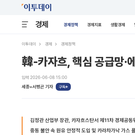
경제
경제정책
경제지표
생활경제
이투데이
경제
경제정책
韓-카자흐, 핵심 공급망·
입력 2026-06-08 15:00
세종=서병곤 기자
구독
김정관 산업부 장관, 카자흐스탄서 제11차 경제공동
중동 불안 속 원유 안정적 도입 및 카라차가낙 가스 