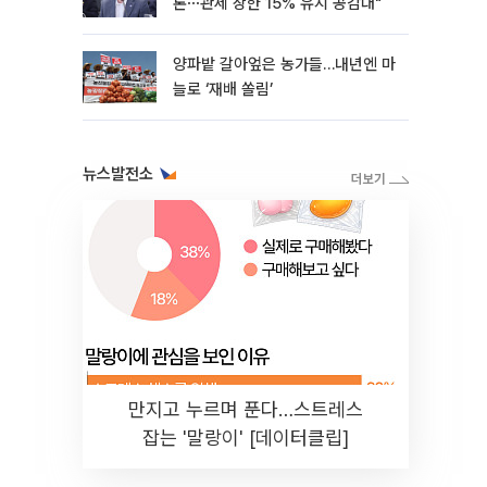
론⋯관세 상한 15% 유지 공감대"
양파밭 갈아엎은 농가들…내년엔 마
늘로 ‘재배 쏠림’
뉴스발전소
만지고 누르며 푼다…스트레스
잡는 '말랑이' [데이터클립]