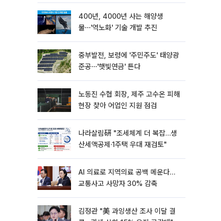
400년, 4000년 사는 해양생
물⋯'역노화' 기술 개발 추진
중부발전, 보령에 '주민주도' 태양광
준공⋯'햇빛연금' 튼다
노동진 수협 회장, 제주 고수온 피해
현장 찾아 어업인 지원 점검
나라살림硏 "조세체계 더 복잡…생
산세액공제·1주택 우대 재검토"
AI 의료로 지역의료 공백 메운다…
교통사고 사망자 30% 감축
김정관 "美 과잉생산 조사 이달 결