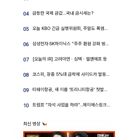
급등한 국제 금값…국내 금시세는?
04
오늘 KBO 긴급 실행위원회, 주말도 폭염취소 될까
05
삼성전자·SK하이닉스 “주주 환원 강화 방안 마련”
06
[오늘의 IR] 고려아연ㆍ심텍ㆍ엘앤에프 등
07
코스피, 장중 5%대 급락에 사이드카 발동…삼성·SK 동반 폭락
08
티웨이항공, 새 이름 '트리니티항공' 첫발…SSC 전략 본격화
09
트럼프 “자석 사업을 하라”…제이에스링크, 비중국 영구자석 공급망 구축 속도
10
최신 영상