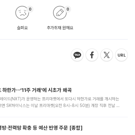
0
0
슬퍼요
추가취재 원해요
 하한가⋯‘11주 거래’에 시초가 왜곡
트레이드(NXT)가 운영하는 프리마켓에서 또다시 하한가로 거래를 개시하는
면 SK하이닉스는 이날 프리마켓(오전 8시~8시 50분) 개장 직후 전날 정
000원에 거래됐다. 거래량은 11주에 불과했으나, 최초 가격 결정이 기존 정
방·전력망 확충 등 예산 반영 주문 [종합]