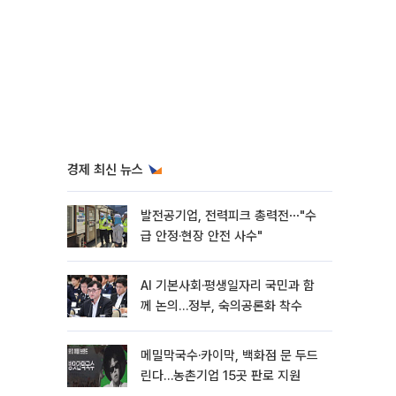
경제 최신 뉴스
발전공기업, 전력피크 총력전⋯"수
급 안정·현장 안전 사수"
AI 기본사회·평생일자리 국민과 함
께 논의…정부, 숙의공론화 착수
메밀막국수·카이막, 백화점 문 두드
린다…농촌기업 15곳 판로 지원