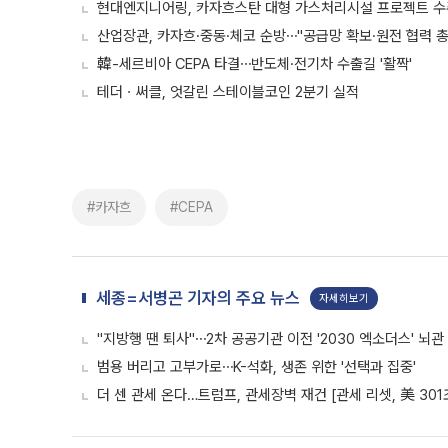
현대엔지니어링, 카자흐스탄 대형 가스처리시설 프로젝트 수
산업장관, 카자흐·중동·체코 순방⋯"공급망 확보·원전 협력 총
韓-세르비아 CEPA 타결⋯반도체·전기차 수출길 '활짝'
테더ㆍ써클, 엇갈린 스테이블코인 2분기 실적
#카자흐
#CEPA
세종=서병곤 기자의 주요 뉴스
자세히보기
"지방행 땐 퇴사"⋯2차 공공기관 이전 '2030 엑소더스' 뇌관
범용 버리고 고부가로⋯K-석화, 생존 위한 '선택과 집중'
더 센 관세 온다…트럼프, 관세장벽 재건 [관세 리셋, 美 301