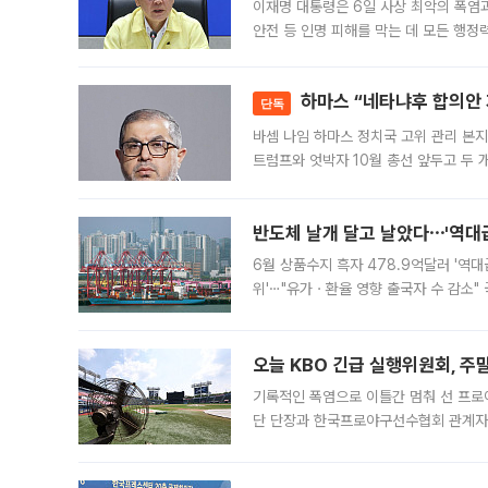
이재명 대통령은 6일 사상 최악의 폭염
안전 등 인명 피해를 막는 데 모든 행
인프라 확충 계획을 내년도 예산안에 반
하마스 “네타냐후 합의안 거
단독
바셈 나임 하마스 정치국 고위 관리 본지
트럼프와 엇박자 10월 총선 앞두고 두 
원회(BOP)와 팔레스타인 무장단체 하마
반도체 날개 달고 날았다⋯'역대급
6월 상품수지 흑자 478.9억달러 '역대
위'⋯"유가ㆍ환율 영향 출국자 수 감소" 
급 수출 호조가 매달 이어지면서 6월 
대 기
오늘 KBO 긴급 실행위원회, 주
기록적인 폭염으로 이틀간 멈춰 선 프로야
단 단장과 한국프로야구선수협회 관계자가
5일 “최근 전국적으로 폭염이 지속되면
KBO리그와