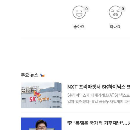
0
0
좋아요
화나요
주요 뉴스
NXT 프리마켓서 SK하이닉스 또
SK하이닉스가 대체거래소(ATS) 넥스
일이 벌어졌다. 6일 금융투자업계에 따르
규장 종가보다 29.98% 내린 116만8
규시장과 달
李 "폭염은 국가적 기후재난"…냉