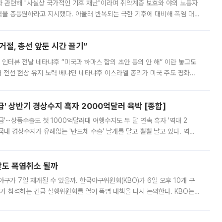
과 관련해 "사실상 국가적인 기후 재난"이라며 취약계층 보호와 야외 노동자
정력을 총동원하라고 지시했다. 아울러 반복되는 극한 기후에 대비해 폭염 대응
영하는 방안도 검토하라고 주문했다. 이 대통령은 이날 폭염·가뭄 대
절, 총선 앞둔 시간 끌기”
 인터뷰 전날 네타냐후 “미국과 하마스 합의 초안 동의 안 해” 이란 놓고도
개 전선 현상 유지 노력 베냐민 네타냐후 이스라엘 총리가 미국 주도 평화위
스 간 무장해제 합의안을 반대한 지 하루 만에 하마스 정치국 고위 관리
' 상반기 경상수지 흑자 2000억달러 육박 [종합]
급'⋯상품수출도 첫 1000억달러대 여행수지도 두 달 연속 흑자 '역대 2
국내 경상수지가 유례없는 '반도체 수출' 날개를 달고 훨훨 날고 있다. 역대
경상수지 뿐 아니라 상반기 경상수지 흑자도 2000억달러에 근접하며 사상 최
말도 폭염취소 될까
구가 7일 재개될 수 있을까. 한국야구위원회(KBO)가 6일 오후 10개 구
 참석하는 긴급 실행위원회를 열어 폭염 대책을 다시 논의한다. KBO는
서 관람객과 선수단의 안전 위험 상황이 발생했다”며 5∼6일 예정됐던