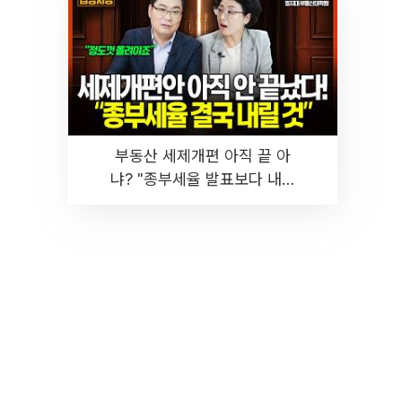
부동산 세제개편 아직 끝 아
냐? "종부세율 발표보다 내릴
것" 장기거주·양도세 전망 I 집
땅지성 I 김인만, 진미윤