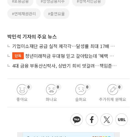
#포용금융
#상생금융지수
#정책서민금융
#연체채권관리
#출연요율
박민석 기자의 주요 뉴스
기업미소재단 공급 실적 제각각⋯달성률 최대 17배 차이
청년미래적금 우대형 믿고 갈아탔는데 ‘혜택 반토막’…심사 오류에 가입자 혼선
단독
4대 금융 부동산신탁사, 상반기 희비 엇갈려…책임준공 손실 반영 시점이 갈랐다
0
0
0
0
좋아요
화나요
슬퍼요
추가취재 원해요