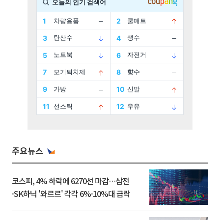
주요뉴스
코스피, 4% 하락에 6270선 마감…삼전
·SK하닉 '와르르' 각각 6%·10%대 급락