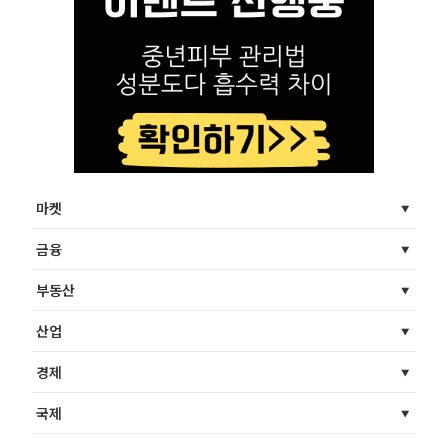
마켓
금융
부동산
산업
경제
국제