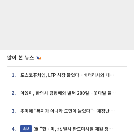
많이 본 뉴스
포스코퓨처엠, LFP 시장 뚫었다…배터리사와 대규모 장기 공급 합의
1.
아옳이, 한의사 김형배와 벌써 200일⋯꽃다발 들고 "프러포즈 아냐"
2.
추미애 "복지가 아니라 도민이 늘었다"…재정난 책임론 정면돌파
3.
軍 "한ㆍ미, 北 발사 탄도미사일 제원 정밀분석 중"
속보
4.