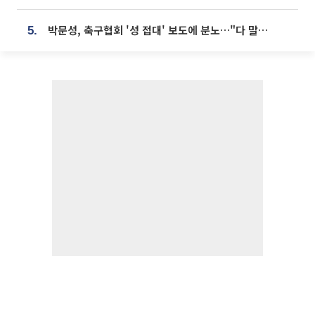
박문성, 축구협회 '성 접대' 보도에 분노…"다 말아먹으려고 작정했나"
5.