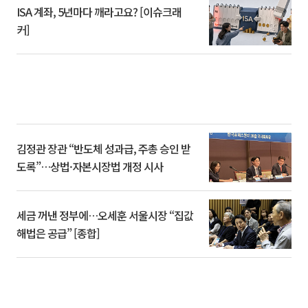
ISA 계좌, 5년마다 깨라고요? [이슈크래
커]
김정관 장관 “반도체 성과급, 주총 승인 받
도록”…상법·자본시장법 개정 시사
세금 꺼낸 정부에…오세훈 서울시장 “집값
해법은 공급” [종합]