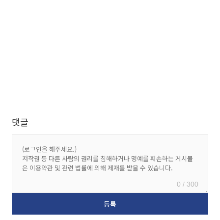
댓글
0 / 300