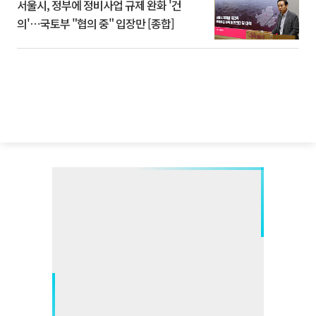
서울시, 정부에 정비사업 규제 완화 '건
의'⋯국토부 "협의 중" 입장만 [종합]