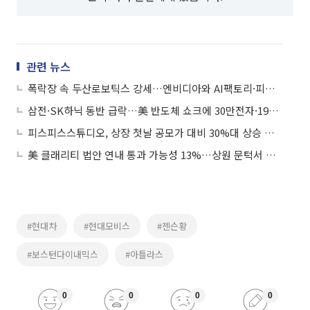
관련 뉴스
폭락장 속 두산로보틱스 강세…엔비디아와 AI팩토리·피지컬AI 전방위 협력
삼전·SK하닉 동반 급락…美 반도체 쇼크에 30만전자·190만닉스 붕괴
피스피스스튜디오, 상장 첫날 공모가 대비 30%대 상승 출발
美 클래리티 법안 연내 통과 가능성 13%…상원 문턱서 제동
#현대차
#현대모비스
#젠슨황
#보스턴다이내믹스
#아틀라스
0
0
0
0