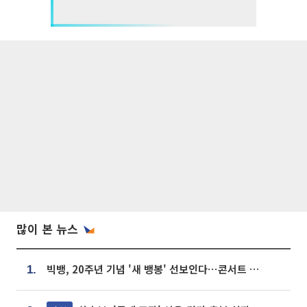
많이 본 뉴스
빅뱅, 20주년 기념 '새 뱅봉' 선보인다⋯콘서트 앞두고 팝업 개최
1.