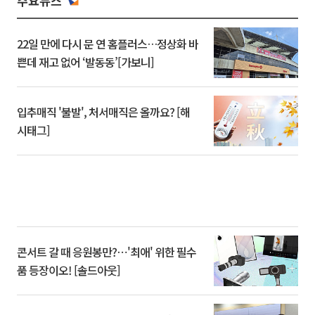
주요뉴스
22일 만에 다시 문 연 홈플러스…정상화 바
쁜데 재고 없어 ‘발동동’[가보니]
입추매직 '불발', 처서매직은 올까요? [해
시태그]
콘서트 갈 때 응원봉만?⋯'최애' 위한 필수
품 등장이오! [솔드아웃]