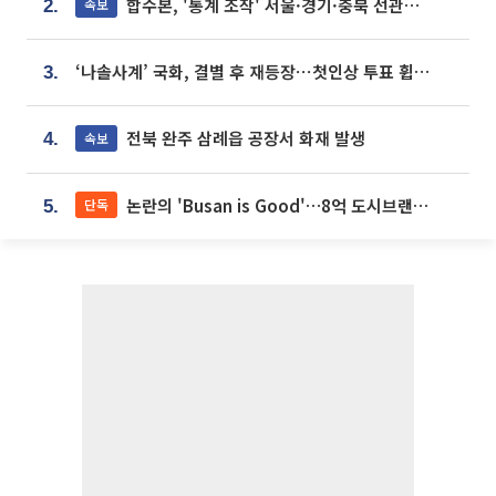
합수본, '통계 조작' 서울·경기·충북 선관위 등 추가 압수수색
속보
2.
‘나솔사계’ 국화, 결별 후 재등장⋯첫인상 투표 휩쓸고 ‘인기녀’ 등극
3.
전북 완주 삼례읍 공장서 화재 발생
속보
4.
논란의 'Busan is Good'…8억 도시브랜드, 용산 대통령실 CI 업체가 수행
단독
5.