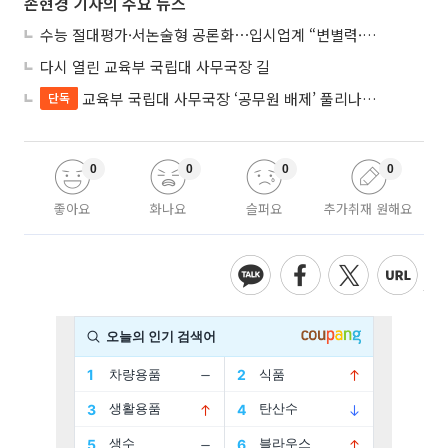
손현경 기자의 주요 뉴스
수능 절대평가·서논술형 공론화⋯입시업계 “변별력·사교육 대책 먼저”
다시 열린 교육부 국립대 사무국장 길
교육부 국립대 사무국장 ‘공무원 배제’ 풀리나…응시자격 다시 열렸다
단독
0
0
0
0
좋아요
화나요
슬퍼요
추가취재 원해요