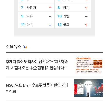
주요뉴스
후계자 없어도 회사는 남긴다?…‘제3자 승
계’ 시험대 오른 中企 현장 [기업승계 대전
환]
MSCI 발표 D-7…후보주 반등에 편입 기대
재점화