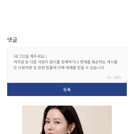
댓글
0 / 300