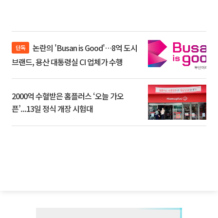
논란의 'Busan is Good'…8억 도시
단독
브랜드, 용산 대통령실 CI 업체가 수행
2000억 수혈받은 홈플러스 ‘오늘 가오
픈’...13일 정식 개장 시험대