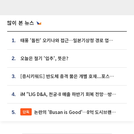
많이 본 뉴스
태풍 '돌핀' 오키나와 접근…일본기상청 경로 업데이트
1.
오늘은 절기 '입추', 뜻은?
2.
[증시키워드] 반도체 충격 뚫은 개별 호재...포스코퓨처엠·에코프로·한화솔루션 '눈길'
3.
iM "LIG D&A, 천궁-II 매출 하반기 회복 전망…방산 톱픽 유지"
4.
논란의 'Busan is Good'…8억 도시브랜드, 용산 대통령실 CI 업체가 수행
단독
5.