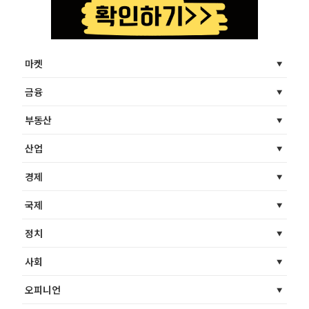
마켓
금융
부동산
산업
경제
국제
정치
사회
오피니언