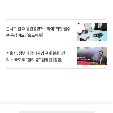
콘서트 갈 때 응원봉만?⋯'최애' 위한 필수
품 등장이오! [솔드아웃]
서울시, 정부에 정비사업 규제 완화 '건
의'⋯국토부 "협의 중" 입장만 [종합]