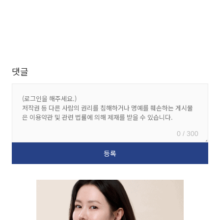
댓글
0 / 300