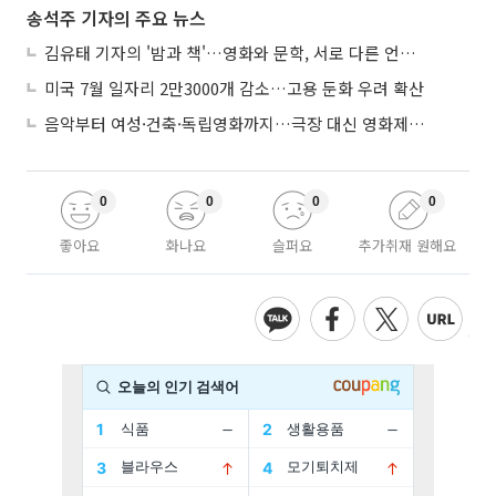
송석주 기자의 주요 뉴스
김유태 기자의 '밤과 책'…영화와 문학, 서로 다른 언어를 읽다
미국 7월 일자리 2만3000개 감소…고용 둔화 우려 확산
음악부터 여성·건축·독립영화까지…극장 대신 영화제로 즐기는 스크린 여행
0
0
0
0
좋아요
화나요
슬퍼요
추가취재 원해요