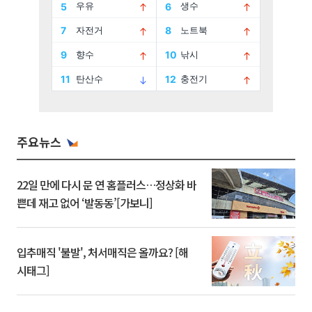
주요뉴스
22일 만에 다시 문 연 홈플러스…정상화 바
쁜데 재고 없어 ‘발동동’[가보니]
입추매직 '불발', 처서매직은 올까요? [해
시태그]