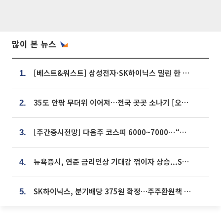
많이 본 뉴스
[베스트&워스트] 삼성전자·SK하이닉스 밀린 한 주…상상인증권은 85% 급등
1.
35도 안팎 무더위 이어져…전국 곳곳 소나기 [오늘 날씨]
2.
[주간증시전망] 다음주 코스피 6000~7000⋯“外人 수급은 정책이 변수”
3.
뉴욕증시, 연준 금리인상 기대감 꺾이자 상승...S&P500 사상 최고치 [종합]
4.
SK하이닉스, 분기배당 375원 확정…주주환원책 9월로 앞당겨 발표
5.