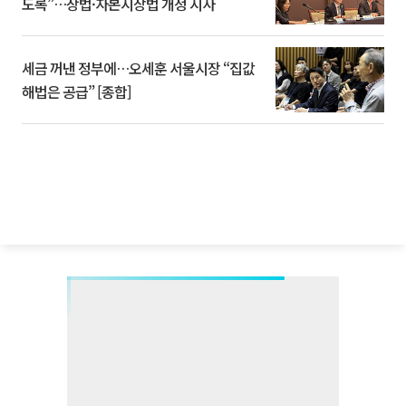
도록”…상법·자본시장법 개정 시사
세금 꺼낸 정부에…오세훈 서울시장 “집값
해법은 공급” [종합]