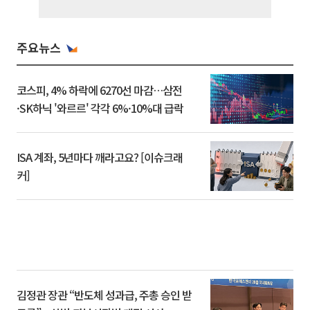
주요뉴스
코스피, 4% 하락에 6270선 마감…삼전
·SK하닉 '와르르' 각각 6%·10%대 급락
ISA 계좌, 5년마다 깨라고요? [이슈크래
커]
김정관 장관 “반도체 성과급, 주총 승인 받