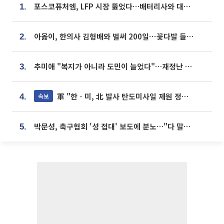
포스코퓨처엠, LFP 시장 뚫었다…배터리사와 대규모 장기 공급 합의
1.
아옳이, 한의사 김형배와 벌써 200일⋯꽃다발 들고 "프러포즈 아냐"
2.
추미애 "복지가 아니라 도민이 늘었다"…재정난 책임론 정면돌파
3.
軍 "한ㆍ미, 北 발사 탄도미사일 제원 정밀분석 중"
속보
4.
박문성, 축구협회 '성 접대' 보도에 분노…"다 말아먹으려고 작정했나"
5.