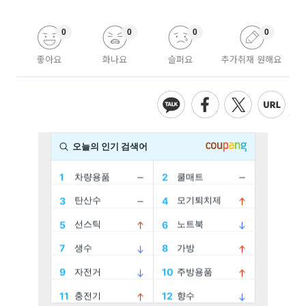
0
0
0
0
좋아요
화나요
슬퍼요
추가취재 원해요