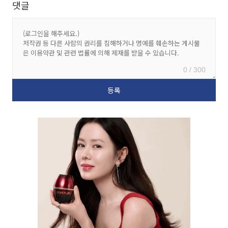
댓글
0 / 300