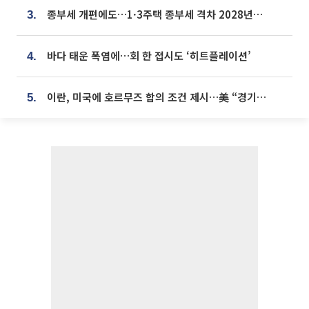
종부세 개편에도…1·3주택 종부세 격차 2028년부터 확대
3.
바다 태운 폭염에…회 한 접시도 ‘히트플레이션’
4.
이란, 미국에 호르무즈 합의 조건 제시…美 “경기 아직 안 끝나” [종합]
5.