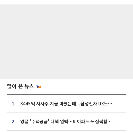
많이 본 뉴스
3445억 자사주 지급 마쳤는데...삼성전자 DX노조, 뒤늦은 '떼쓰기 집회'
1.
영끌 '주택공급' 대책 임박⋯비아파트·도심복합까지 총동원
2.