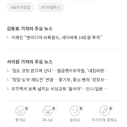
#모두의창업
#디지털혁신
김동효 기자의 주요 뉴스
이해진 “엔비디아·브룩필드, 네이버에 14조원 투자”
서이원 기자의 주요 뉴스
‘집도 코칭 받으며 산다’…월급쟁이부자들, ‘내집마련’ 신청 증가세
‘창업-도약-재도전’ 연결… 중기부, 중소·벤처 ‘성장사다리’ 짓는다
우즈벡서 보폭 넓히는 비상교육 ‘올비아’…인니·일본 진출 타진
0
0
0
0
좋아요
화나요
슬퍼요
추가취재 원해요