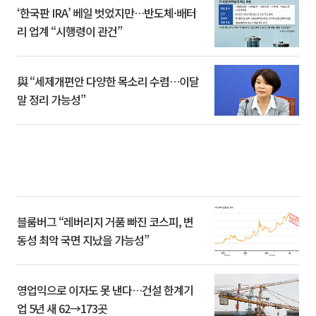
‘한국판 IRA’ 베일 벗었지만…반도체·배터
리 업계 “시행령이 관건”
與 “세제개편안 다양한 목소리 수렴…이달
말 정리 가능성”
블룸버그 “레버리지 거품 빠진 코스피, 변
동성 최악 국면 지났을 가능성”
영업익으로 이자도 못 낸다…건설 한계기
업 5년 새 62→173곳