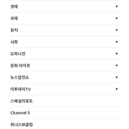
경제
국제
정치
사회
오피니언
문화·라이프
뉴스발전소
이투데이TV
스페셜리포트
Channel 5
위너스IR클럽