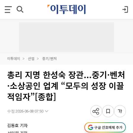
이투데이
산업
중기/벤처
총리 지명 한성숙 장관...중기·벤처
·소상공인 업계 “모두의 성장 이끌
적임자”[종합]
수정 2026-06-08 07:50
김동효 기자
구글 선호매체 추가