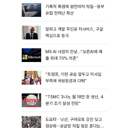
기록적 폭염에 원전마저 차질⋯동부
유럽 전력난 확산
알파고 개발 주인공 허사비스, 구글
핵심으로 등극
MS AI 사업의 민낯…“오픈AI에 매
출 최대 70% 의존”
“트럼프, 이란 공습 앞두고 미사일
부족에 국방장관과 다퉈”
“TSMC 3나노 월 18만 장 생산, 4
분기 조기 달성 전망”
도요타ㆍ닛산, 구마모토 강진 딪고
정상화⋯공급망 차질 빚은 혼다는