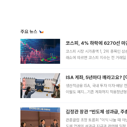
주요 뉴스
코스피, 4% 하락에 6270선 마
코스피 시장 시가총액 1, 2위 종목인 
래소에 따르면 코스피 지수는 전 거래일 대
1.81% 내린 6478.75에 출발한 코
다. 이날 오전
ISA 계좌, 5년마다 깨라고요? 
생산적금융 ISA, 국내 투자 이자·배당
이월도 폐지…기존 계좌까지 적용청년형 
는 5년마다 계좌를 해지하라는 건가요?”
편을
김정관 장관 “반도체 성과급, 
관훈클럽 초청 토론회 “이익 나눌 때 아
도체 업계의 성과급 지급과 관련해 일정