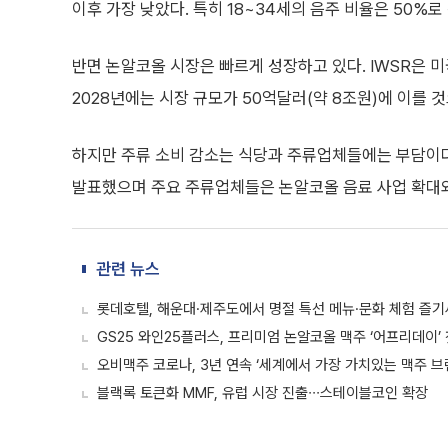
이후 가장 낮았다. 특히 18~34세의 음주 비율은 50%로
반면 논알코올 시장은 빠르게 성장하고 있다. IWSR은 미
2028년에는 시장 규모가 50억달러(약 8조원)에 이를 
하지만 주류 소비 감소는 식당과 주류업체들에는 부담이다
발표했으며 주요 주류업체들은 논알코올 음료 사업 확대와
관련 뉴스
롯데호텔, 해운대·제주도에서 명절 특선 메뉴·문화 체험 즐
GS25 와인25플러스, 프리미엄 논알코올 맥주 ‘어프리데이’
오비맥주 코로나, 3년 연속 ‘세계에서 가장 가치있는 맥주 브
블랙록 토큰화 MMF, 유럽 시장 진출∙∙∙스테이블코인 확장