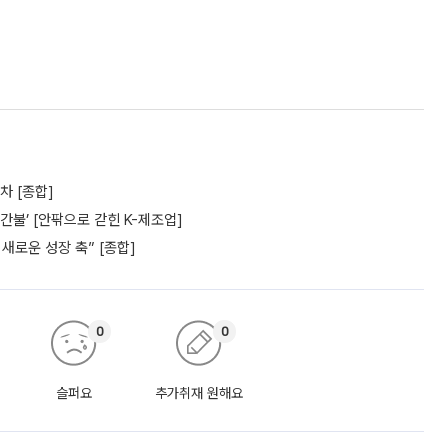
차 [종합]
간불’ [안팎으로 갇힌 K-제조업]
새로운 성장 축” [종합]
0
0
슬퍼요
추가취재 원해요