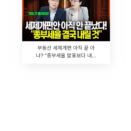
부동산 세제개편 아직 끝 아
냐? "종부세율 발표보다 내릴
것" 장기거주·양도세 전망 I 집
땅지성 I 김인만, 진미윤