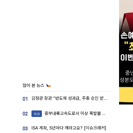
많이 본 뉴스
김정관 장관 “반도체 성과급, 주총 승인 받도록”…상법·자본시장법 개정 시사
01
중부내륙고속도로서 미상 폭발물 발견
02
속보
ISA 계좌, 5년마다 깨라고요? [이슈크래커]
03