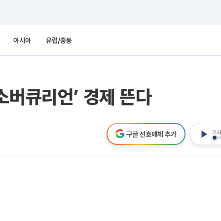
아시아
유럽/중동
소버큐리언’ 경제 뜬다
기사
구글 선호매체 추가