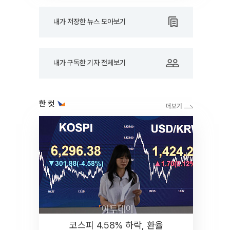
내가 저장한 뉴스 모아보기
내가 구독한 기자 전체보기
한 컷
코스피 4.58% 하락, 환율