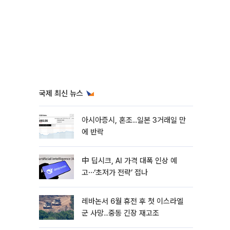
국제 최신 뉴스
아시아증시, 혼조...일본 3거래일 만
에 반락
中 딥시크, AI 가격 대폭 인상 예
고⋯‘초저가 전략’ 접나
레바논서 6월 휴전 후 첫 이스라엘
군 사망...중동 긴장 재고조