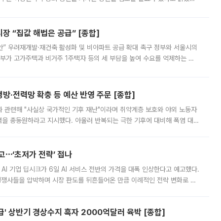
배구조와 주주권 강화 논의가 이어지는 가운데, 핵심 연구인력에 대한
 “집값 해법은 공급” [종합]
안” 우려재개발·재건축 활성화 및 비아파트 공급 확대 촉구 정부와 서울시의
정부가 고가주택과 비거주 1주택자 등의 세 부담을 높여 수요를 억제하는 카
키울 것이라며 세금이 아닌 공급이 근본적인 처방이라고 전면 반박했다.
방·전력망 확충 등 예산 반영 주문 [종합]
과 관련해 "사실상 국가적인 기후 재난"이라며 취약계층 보호와 야외 노동자
정력을 총동원하라고 지시했다. 아울러 반복되는 극한 기후에 대비해 폭염 대응
영하는 방안도 검토하라고 주문했다. 이 대통령은 이날 폭염·가뭄 대
예고⋯‘초저가 전략’ 접나
 AI 기업 딥시크가 6일 AI 서비스 전반의 가격을 대폭 인상한다고 예고했다.
 경쟁사들을 압박하며 시장 판도를 뒤흔들어온 만큼 이례적인 전략 변화로 평
 이날 공지를 통해 구체적인 인상 폭은 공개하지 않았지만 상당한 수
' 상반기 경상수지 흑자 2000억달러 육박 [종합]