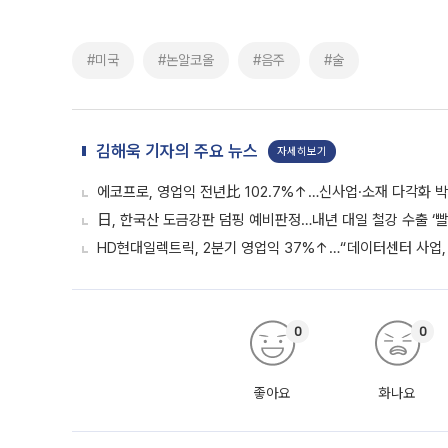
#미국
#논알코올
#음주
#술
김해욱 기자의 주요 뉴스
자세히보기
에코프로, 영업익 전년比 102.7%↑…신사업·소재 다각화 박
日, 한국산 도금강판 덤핑 예비판정…내년 대일 철강 수출 ‘빨
HD현대일렉트릭, 2분기 영업익 37%↑…“데이터센터 사업, 
0
0
좋아요
화나요