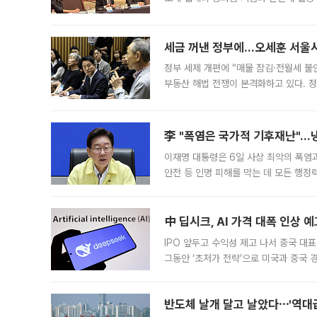
최근 상법·자본시장법 개정으로 기업 지
세금 꺼낸 정부에…오세훈 서울시장
정부 세제 개편에 “매물 잠김·전월세 불
부동산 해법 전쟁이 본격화하고 있다. 
드를 꺼내자 서울시는 전·월세 부담만 
李 "폭염은 국가적 기후재난"…냉
이재명 대통령은 6일 사상 최악의 폭염
안전 등 인명 피해를 막는 데 모든 행
인프라 확충 계획을 내년도 예산안에 반
中 딥시크, AI 가격 대폭 인상 
IPO 앞두고 수익성 제고 나서 중국 대표
그동안 ‘초저가 전략’으로 미국과 중국
가된다. 블룸버그통신에 따르면 딥시크는
반도체 날개 달고 날았다⋯'역대급