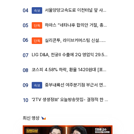
서울양양고속도로 이천터널 앞 사고 발생
04
속보
하마스 “네타냐후 합의안 거절, 총선 앞두고 시간 끌기”
05
단독
06
실리콘투, 라이브커머스팀 신설…K뷰티 ‘글로벌 판매망’ 확대[K뷰티 라방戰]
단독
LIG D&A, 천궁Ⅱ 수출에 2Q 영업익 29.5%↑…수주잔고 24.6조 [종합]
07
코스피 4.58% 하락, 환율 1420원대 [포토]
08
중부내륙선 여주분기점 부근서 연이은 추돌사고 발생
09
속보
'2TV 생생정보' 오늘방송맛집- 결정적 한 수, 3종 메밀면! 메밀 소바 맛집 '의○○○○'
10
최신 영상