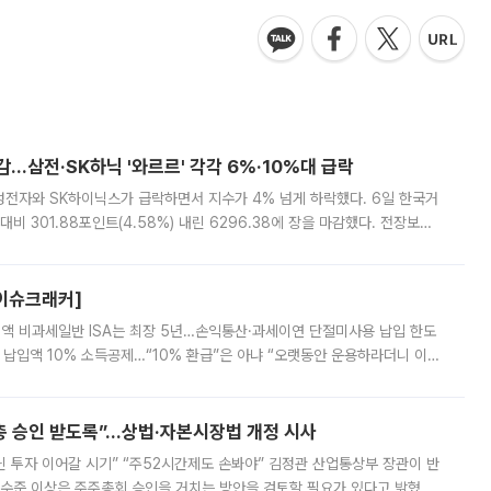
감…삼전·SK하닉 '와르르' 각각 6%·10%대 급락
삼성전자와 SK하이닉스가 급락하면서 지수가 4% 넘게 하락했다. 6일 한국거
비 301.88포인트(4.58%) 내린 6296.38에 장을 마감했다. 전장보다
스피는 장중 한때 6550.94까지 오르기도 했으나 6238.32까지 밀리기도 했
[이슈크래커]
 전액 비과세일반 ISA는 최장 5년…손익통산·과세이연 단절미사용 납입 한도
납입액 10% 소득공제…“10% 환급”은 아냐 “오랫동안 운용하라더니 이제
 ‘만능 절세 통장’으로 불리는 개인종합자산관리계좌(ISA)가 두 갈래로 개
주총 승인 받도록”…상법·자본시장법 개정 시사
닌 투자 이어갈 시기” “주52시간제도 손봐야” 김정관 산업통상부 장관이 반
 수준 이상은 주주총회 승인을 거치는 방안을 검토할 필요가 있다고 밝혔다.