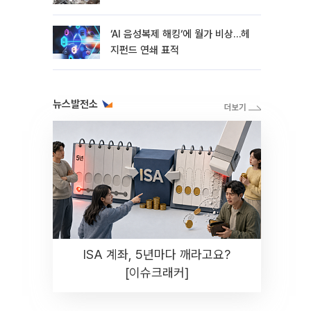
지연
‘AI 음성복제 해킹‘에 월가 비상…헤
지펀드 연쇄 표적
뉴스발전소
ISA 계좌, 5년마다 깨라고요?
[이슈크래커]