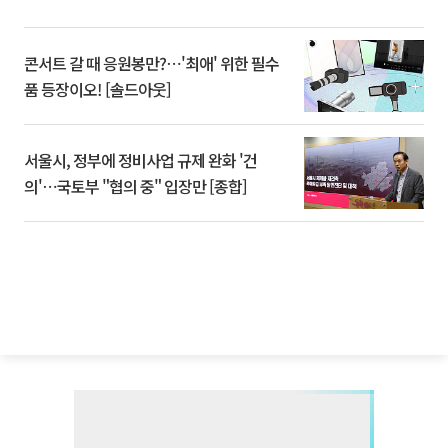
콘서트 갈 때 응원봉만?⋯'최애' 위한 필수
품 등장이오! [솔드아웃]
서울시, 정부에 정비사업 규제 완화 '건
의'⋯국토부 "협의 중" 입장만 [종합]