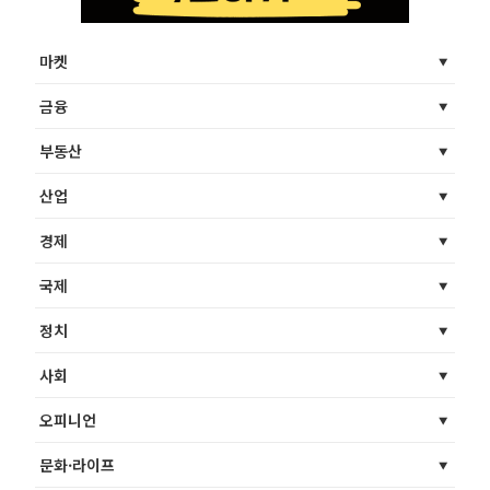
마켓
금융
부동산
산업
경제
국제
정치
사회
오피니언
문화·라이프