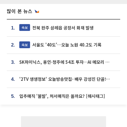
많이 본 뉴스
전북 완주 삼례읍 공장서 화재 발생
속보
1.
서울도 '40도'…오늘 노원 40.2도 기록
속보
2.
SK하이닉스, 용인·청주에 54조 투자…AI 메모리 생산기지 키운다
3.
'2TV 생생정보' 오늘방송맛집- 배우 강성진 단골! 쌀국수ㆍ푸팟퐁 커리 맛집 '블○○○'
4.
입추매직 '불발', 처서매직은 올까요? [해시태그]
5.