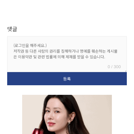
댓글
0 / 300