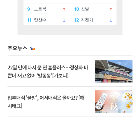
주요뉴스
22일 만에 다시 문 연 홈플러스…정상화 바
쁜데 재고 없어 ‘발동동’[가보니]
입추매직 '불발', 처서매직은 올까요? [해
시태그]