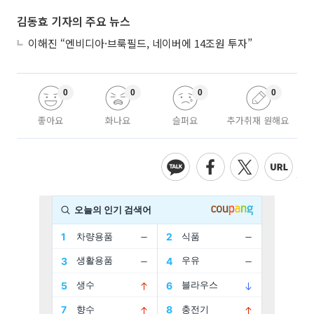
김동효 기자의 주요 뉴스
이해진 “엔비디아·브룩필드, 네이버에 14조원 투자”
0
0
0
0
좋아요
화나요
슬퍼요
추가취재 원해요