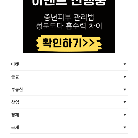
마켓
금융
부동산
산업
경제
국제