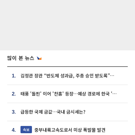
많이 본 뉴스
김정관 장관 “반도체 성과급, 주총 승인 받도록”…상법·자본시장법 개정 시사
1.
태풍 '돌핀' 이어 '찬홈' 등장…예상 경로에 한국 '한숨'
2.
급등한 국제 금값…국내 금시세는?
3.
중부내륙고속도로서 미상 폭발물 발견
속보
4.