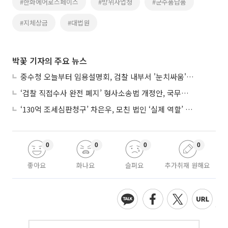
#한화에어로스페이스
#방위사업청
#군수품납품
#지체상금
#대법원
박꽃 기자의 주요 뉴스
중수청 오늘부터 임용설명회, 검찰 내부서 '눈치싸움' 기류변화도
‘검찰 직접수사 완전 폐지’ 형사소송법 개정안, 국무회의 통과
‘130억 조세심판청구’ 차은우, 모친 법인 ‘실제 역할’ 다툴 듯
0
0
0
0
좋아요
화나요
슬퍼요
추가취재 원해요