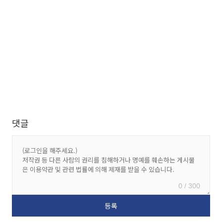
댓글
0 / 300