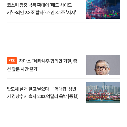
코스피 장중 낙폭 확대에 '매도 사이드
카'…외인 2.8조'팔자'· 개인 3.1조 '사자'
하마스 “네타냐후 합의안 거절, 총
단독
선 앞둔 시간 끌기”
반도체 날개 달고 날았다⋯'역대급' 상반
기 경상수지 흑자 2000억달러 육박 [종합]