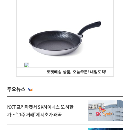
주요뉴스
NXT 프리마켓서 SK하이닉스 또 하한
가⋯‘11주 거래’에 시초가 왜곡