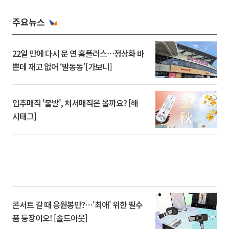
주요뉴스
22일 만에 다시 문 연 홈플러스…정상화 바
쁜데 재고 없어 ‘발동동’[가보니]
입추매직 '불발', 처서매직은 올까요? [해
시태그]
콘서트 갈 때 응원봉만?⋯'최애' 위한 필수
품 등장이오! [솔드아웃]