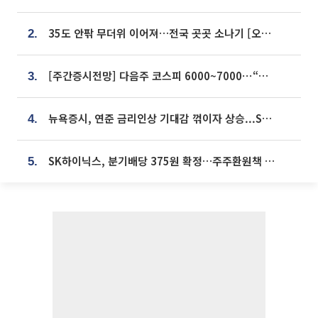
35도 안팎 무더위 이어져…전국 곳곳 소나기 [오늘 날씨]
2.
[주간증시전망] 다음주 코스피 6000~7000⋯“外人 수급은 정책이 변수”
3.
뉴욕증시, 연준 금리인상 기대감 꺾이자 상승...S&P500 사상 최고치 [종합]
4.
SK하이닉스, 분기배당 375원 확정…주주환원책 9월로 앞당겨 발표
5.