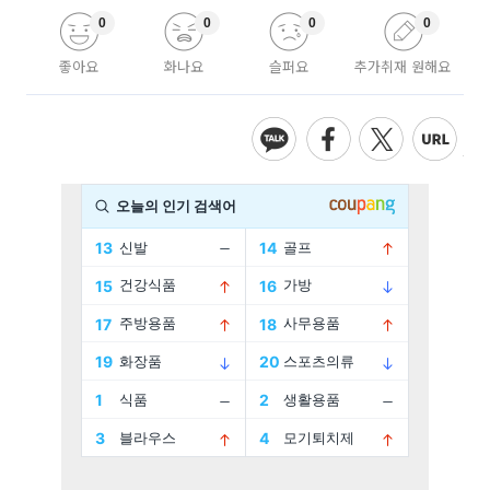
0
0
0
0
좋아요
화나요
슬퍼요
추가취재 원해요