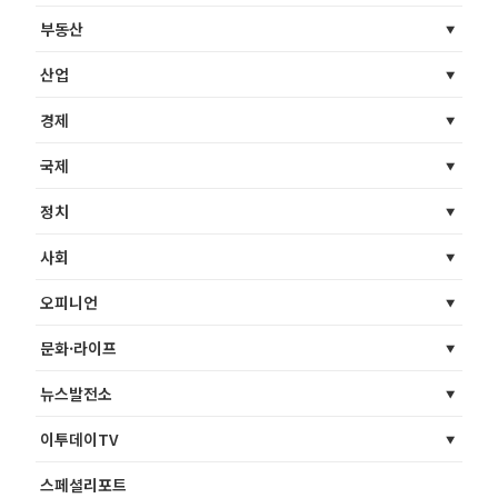
부동산
산업
경제
국제
정치
사회
오피니언
문화·라이프
뉴스발전소
이투데이TV
스페셜리포트