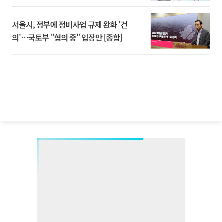
서울시, 정부에 정비사업 규제 완화 '건
의'⋯국토부 "협의 중" 입장만 [종합]