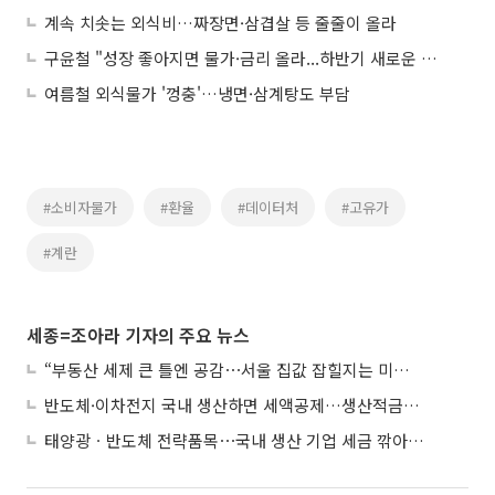
계속 치솟는 외식비…짜장면·삼겹살 등 줄줄이 올라
구윤철 "성장 좋아지면 물가·금리 올라...하반기 새로운 성장전략 마련"
여름철 외식물가 '껑충'…냉면·삼계탕도 부담
#소비자물가
#환율
#데이터처
#고유가
#계란
세종=조아라 기자의 주요 뉴스
“부동산 세제 큰 틀엔 공감⋯서울 집값 잡힐지는 미지수”
반도체·이차전지 국내 생산하면 세액공제…생산적금융 ISA 신설
태양광ㆍ반도체 전략품목⋯국내 생산 기업 세금 깎아준다